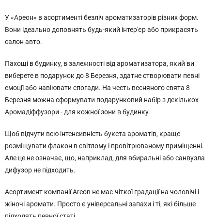
У «Ареон» в асортименті безліч ароматизаторів різних форм.
Вони ідеально доповнять будь-який інтер'єр або прикрасять
салон авто.
Пахощі в будинку, в залежності від ароматизатора, який ви
виберете в подарунок до 8 Березня, здатне створювати певні
емоції або навіювати спогади. На честь весняного свята 8
Березня можна сформувати подарунковий набір з декількох
Аромадіффузори - для кожної зони в будинку.
Щоб відчути всю інтенсивність букета ароматів, краще
розміщувати флакон в світлому і провітрюваному приміщенні.
Але це не означає, що, наприклад, для вбиральні або санвузла
дифузор не підходить.
Асортимент компанії Areon не має чіткої градації на чоловічі і
жіночі аромати. Просто є універсальні запахи і ті, які більше
підходять певної статі.