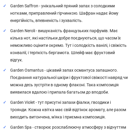
Garden Saffron - унікальний пряний запах з солодкими
нотками, приправлений гірчинкою. Шафран надає йому
енергійність, впевненість і зухвалість.
Garden Neroli - вишуканість французьких парфумів. Має
кілька нот, які настільки добре поєднуються, що часом їх
неможливо оцінити окремо. Тут і солодкість ванілі, і свіжість
конвалії, і терпкість бергамота. Шлейф має фруктовий
відгук.
Garden Osmantus - цікавий запах османтуса запашного.
Поєднання натуральної шкіри і фруктової свіжості навряд чи
можна десь зустріти в одному флаконі. Така композиція
виявилася вдалою і припала багатьом до вподоби.
Garden Violet - тут присутні запахи фіалки, гвоздики і
троянди. Кожна квітка має свій відтінок аромату, але разом
виходить витончена, м'яка і приємна композиція.
Garden Spa - створює розслаблюючу атмосферу з відчуттям