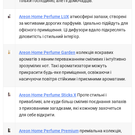
тільки господиню, але і її домочадців.
Areon Home Perfume LUX
атмосферні запахи, створені
за мотивами дорогих парфумів. Ідеально підійдуть для
офісного приміщення. Ці дифузори вдало підкреслять
діловитість і стильний інтер'єр.
Areon Home Perfume Garden
колекція яскравих
ароматів з явним переважанням сміливих і інтуїтивно
зрозумілих нот. Такі ароматизатори можуть
прикрасити будь-яке приміщення, освіжаючи і
насичуючи повітря стійкими і приємними ароматами.
Areon Home Perfume Sticks X
Проте стильні і
привабливі, але куди більш сміливі поєднання запахів
з прихованими загадками, які кожному захочеться
для себе відкрити.
Areon Home Perfume Premium
преміальна колекція,