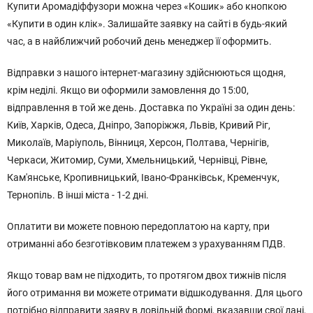
Купити Аромадіффузори можна через «Кошик» або кнопкою
«Купити в один клік». Залишайте заявку на сайті в будь-який
час, а в найближчий робочий день менеджер її оформить.
Відправки з нашого інтернет-магазину здійснюються щодня,
крім неділі. Якщо ви оформили замовлення до 15:00,
відправлення в той же день. Доставка по Україні за один день:
Київ, Харків, Одеса, Дніпро, Запоріжжя, Львів, Кривий Ріг,
Миколаїв, Маріуполь, Вінниця, Херсон, Полтава, Чернігів,
Черкаси, Житомир, Суми, Хмельницький, Чернівці, Рівне,
Кам'янське, Кропивницький, Івано-Франківськ, Кременчук,
Тернопіль. В інші міста - 1-2 дні.
Оплатити ви можете повною передоплатою на карту, при
отриманні або безготівковим платежем з урахуванням ПДВ.
Якщо товар вам не підходить, то протягом двох тижнів після
його отримання ви можете отримати відшкодування. Для цього
потрібно відправити заяву в довільній формі, вказавши свої дані,