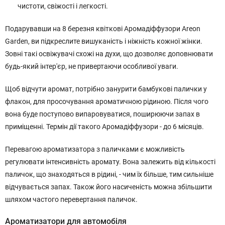
чистоти, свіжості і легкості.
Подарувавши на 8 березня квіткові Аромадіффузори Areon
Garden, ви підкреслите вишуканість і ніжність кожної жінки.
Зовні такі освіжувачі схожі на духи, що дозволяє доповнювати
будь-який інтер'єр, не привертаючи особливої уваги.
Щоб відчути аромат, потрібно занурити бамбукові палички у
флакон, для просочування ароматичною рідиною. Після чого
вона буде поступово випаровуватися, поширюючи запах в
приміщенні. Термін дії такого Аромадіффузори - до 6 місяців.
Перевагою ароматизатора з паличками є можливість
регулювати інтенсивність аромату. Вона залежить від кількості
паличок, що знаходяться в рідині, - чим їх більше, тим сильніше
відчувається запах. Також його насиченість можна збільшити
шляхом частого перевертання паличок.
Ароматизатори для автомобіля