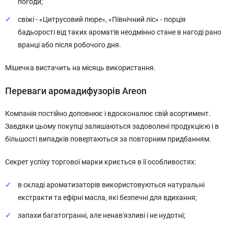
погоди;
свіжі - «Цитрусовий пюре», «Північний ліс» - порція
бадьорості від таких ароматів неодмінно стане в нагоді рано
вранці або після робочого дня.
Мішечка вистачить на місяць використання.
Переваги аромадифузорів Areon
Компанія постійно доповнює і вдосконалює свій асортимент.
Завдяки цьому покупці залишаються задоволені продукцією і в
більшості випадків повертаються за повторним придбанням.
Секрет успіху торгової марки криється в її особливостях:
в складі ароматизаторів використовуються натуральні
екстракти та ефірні масла, які безпечні для вдихання;
запахи багатогранні, але ненав'язливі і не нудотні;