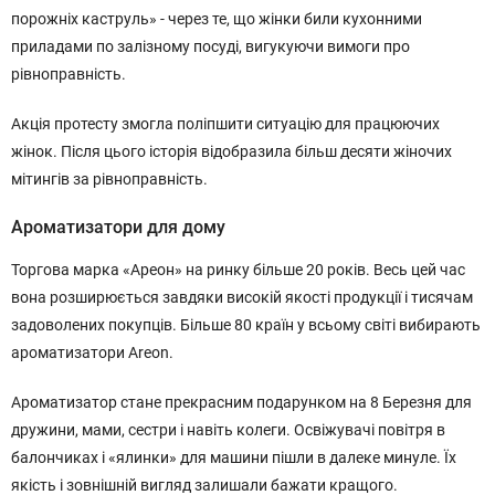
порожніх каструль» - через те, що жінки били кухонними
приладами по залізному посуді, вигукуючи вимоги про
рівноправність.
Акція протесту змогла поліпшити ситуацію для працюючих
жінок. Після цього історія відобразила більш десяти жіночих
мітингів за рівноправність.
Ароматизатори для дому
Торгова марка «Ареон» на ринку більше 20 років. Весь цей час
вона розширюється завдяки високій якості продукції і тисячам
задоволених покупців. Більше 80 країн у всьому світі вибирають
ароматизатори Areon.
Ароматизатор стане прекрасним подарунком на 8 Березня для
дружини, мами, сестри і навіть колеги. Освіжувачі повітря в
балончиках і «ялинки» для машини пішли в далеке минуле. Їх
якість і зовнішній вигляд залишали бажати кращого.