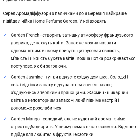
Серед Аромадіффузори з паличками до 8 Березня найкраще
підійде лінійка Home Perfume Garden. У неї входять:
Garden French - створить затишну атмосферу французького
дворика, де пахнуть квіти. Запах не можна назвати
одноманітним: в ньому присутні цитрусовая свіжість,
м'якість і ніжність букета квітів. Кожна нотка розкривається
поступово, як би заграючи.
Garden Jasmine - тут ви відчуєте східну домішка. Солодкі і
свіжі відтінки запаху відчуваються зовсім інакше,
з'єднуючись з терпкими прянощами. Жасмин - шикарний
квітка з неповторним запахом, який підніме настрій і
допоможе розслабитися.
Garden Mango - солодкий, але не нудотний аромат зніме
стрес і підбадьорить. У ньому немає нічого зайвого. Відмінно
підійде для любителів фруктів і екзотики.