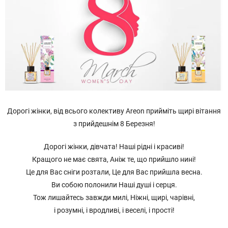
Дорогі жінки, від всього колективу Areon прийміть щирі вітання
з прийдешнім 8 Березня!
Дорогі жінки, дівчата! Наші рідні і красиві!
Кращого не має свята, Аніж те, що прийшло нині!
Це для Вас сніги розтали, Це для Вас прийшла весна.
Ви собою полонили Наші душі і серця.
Тож лишайтесь завжди милі, Ніжні, щирі, чарівні,
і розумні, і вродливі, і веселі, і прості!