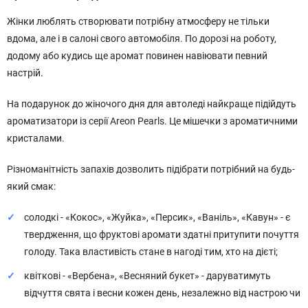
Жінки люблять створювати потрібну атмосферу не тільки
вдома, але і в салоні свого автомобіля. По дорозі на роботу,
додому або кудись ще аромат повинен навіювати певний
настрій.
На подарунок до жіночого дня для автоледі найкраще підійдуть
ароматизатори із серії Areon Pearls. Це мішечки з ароматичними
кристалами.
Різноманітність запахів дозволить підібрати потрібний на будь-
який смак:
солодкі - «Кокос», «Жуйка», «Персик», «Ваніль», «Кавун» - є
твердження, що фруктові аромати здатні притупити почуття
голоду. Така властивість стане в нагоді тим, хто на дієті;
квіткові - «Вербена», «Весняний букет» - даруватимуть
відчуття свята і весни кожен день, незалежно від настрою чи