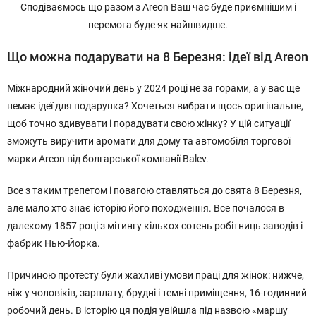
Сподіваємось що разом з Areon Ваш час буде приємнішим і
перемога буде як найшвидше.
Що можна подарувати на 8 Березня: ідеї від Areon
Міжнародний жіночий день у 2024 році не за горами, а у вас ще
немає ідеї для подарунка? Хочеться вибрати щось оригінальне,
щоб точно здивувати і порадувати свою жінку? У цій ситуації
зможуть виручити аромати для дому та автомобіля торгової
марки Areon від болгарської компанії Balev.
Все з таким трепетом і повагою ставляться до свята 8 Березня,
але мало хто знає історію його походження. Все почалося в
далекому 1857 році з мітингу кількох сотень робітниць заводів і
фабрик Нью-Йорка.
Причиною протесту були жахливі умови праці для жінок: нижче,
ніж у чоловіків, зарплату, брудні і темні приміщення, 16-годинний
робочий день. В історію ця подія увійшла під назвою «маршу