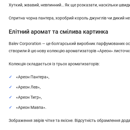
Хуткий, жвавий, невпинний… Як ще розказати, наскільки швид
Спритна чорна пантера, хоробрий король джунглів чи дикий нез
Елітний аромат та смілива картинка
Balev Corporation — це болгарський виробник парфумованих осв
створили й цю нову колекцію ароматизаторів «Ареон» листочки
Колекція складається із трьох ароматизаторів:
«Ареон Пантера»,
«Ареон Лев»,
«Ареон Тигр»,
«Ареон Мавпа».
Зображення звірів чітке та якісне. Відсутність обрамлення д