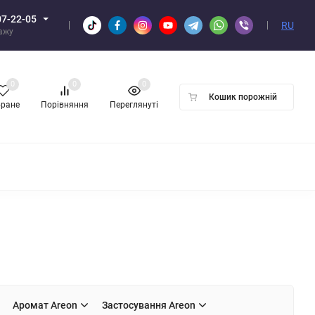
07-22-05
RU
дажу
0
0
0
Кошик порожній
бране
Порівняння
Переглянуті
ПТОМ
Аромат Areon
Застосування Areon