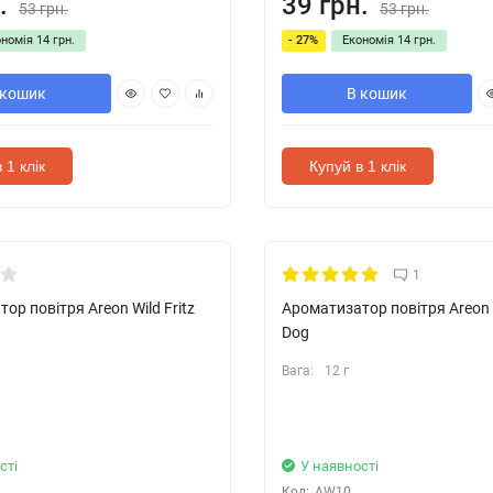
.
39 грн.
53 грн.
53 грн.
ономія
14 грн.
- 27%
Економія
14 грн.
 кошик
В кошик
 1 клік
Купуй в 1 клік
1
ор повітря Areon Wild Fritz
Ароматизатор повітря Areon W
Dog
Вага:
12 г
сті
У наявності
Код:
AW10