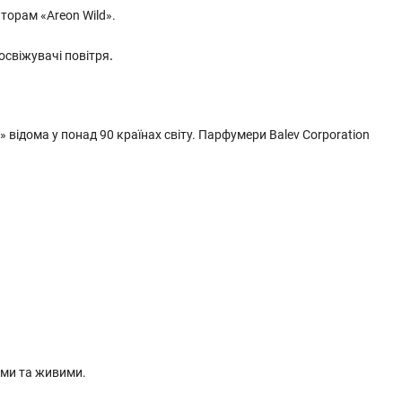
торам «Areon Wild».
освіжувачі повітря
.
відома у понад 90 країнах світу. Парфумери Balev Corporation
ними та живими.