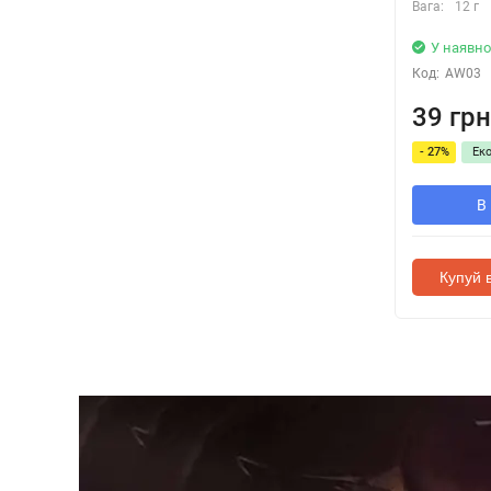
Вага:
12 г
У наявно
Код:
AW03
39 грн
- 27%
Ек
В
Купуй в