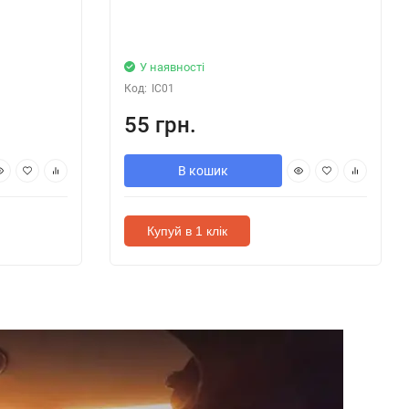
У наявності
Код:
IC01
55 грн.
В кошик
Купуй в 1 клік