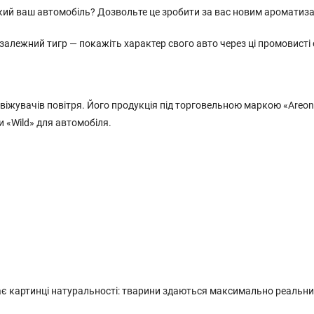
кий ваш автомобіль? Дозвольте це зробити за вас новим ароматиза
алежний тигр — покажіть характер свого авто через ці промовисті 
іжувачів повітря. Його продукція під торговельною маркою «Areon» 
 «Wild» для автомобіля.
одає картинці натуральності: тварини здаються максимально реаль