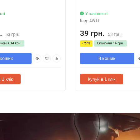
сті
У наявності
Код:
AW11
.
39 грн.
53 грн.
53 грн.
ономія
14 грн.
- 27%
Економія
14 грн.
 кошик
В кошик
 1 клік
Купуй в 1 клік