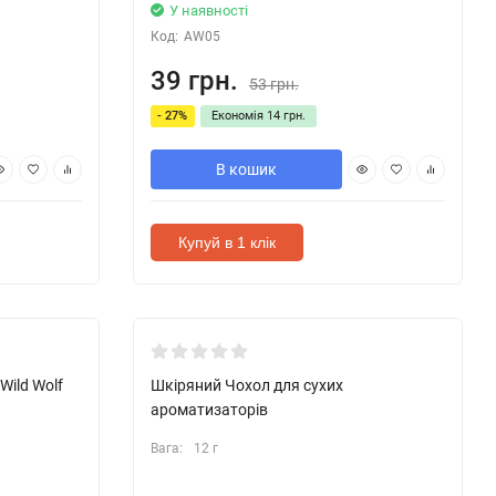
У наявності
Код:
AW05
39 грн.
53 грн.
- 27%
Економія
14 грн.
В кошик
Купуй в 1 клік
Wild Wolf
Шкіряний Чохол для сухих
ароматизаторів
Вага:
12 г