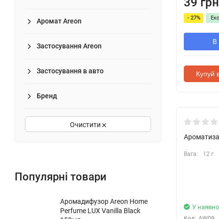
39 грн
- 27%
Ек
Аромат Areon
В
Застосування Areon
Застосування в авто
Купуй в
Бренд
Очистити
Ароматизат
Вага:
12 г
Популярні товари
Аромадифузор Areon Home
У наявно
Perfume LUX Vanilla Black
Код:
AW09