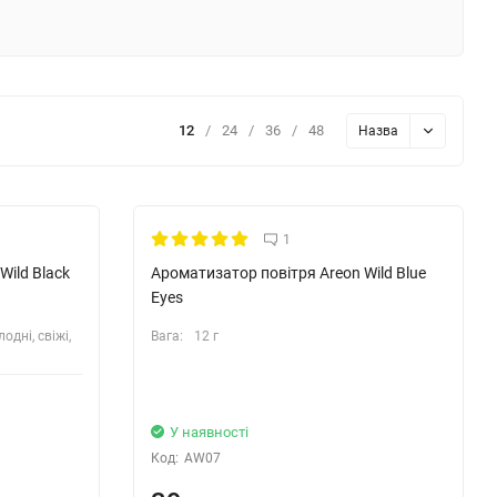
12
/
24
/
36
/
48
Назва
1
Wild Black
Ароматизатор повітря Areon Wild Blue
Eyes
дні, свіжі,
Вага:
12 г
У наявності
Код:
AW07