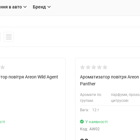
ння в авто
Бренд
ор повітря Areon Wild Agent
Ароматизатор повітря Areon 
Panther
Аромати по
парфуми, прохоло
групам:
цитрусові
Вага:
12 г
сті
У наявності
Код:
AW02