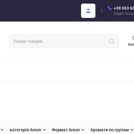
+38 063 6
Покупцю
Каталог Areon PDF
Відділ про
Ви
МАТИЗАТОРИ ДЛЯ АВТО
АРОМАТИ ДЛЯ БІЗНЕСУ
АРЕОН О
категорія Areon
Формат Areon
Аромати по групам