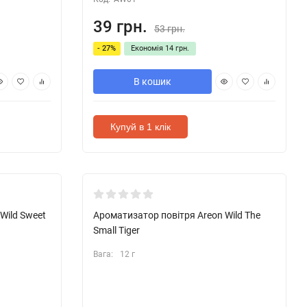
39 грн.
53 грн.
- 27%
Економія
14 грн.
В кошик
Купуй в 1 клік
Wild Sweet
Ароматизатор повітря Areon Wild The
Small Tiger
Вага:
12 г