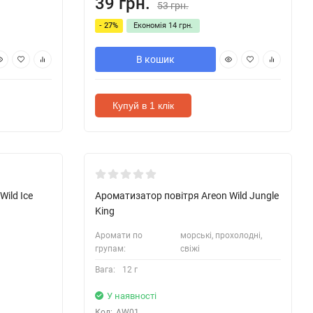
39 грн.
53 грн.
- 27%
Економія
14 грн.
В кошик
Купуй в 1 клік
ild Ice
Ароматизатор повітря Areon Wild Jungle
King
Аромати по
морські, прохолодні,
групам:
свіжі
Вага:
12 г
У наявності
Код:
AW01