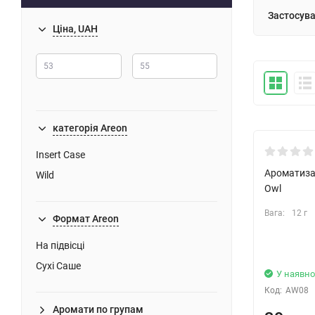
Застосува
Ціна, UAH
категорія Areon
Insert Case
Ароматизат
Wild
Owl
Вага:
12 г
Формат Areon
На підвісці
Сухі Саше
У наявно
Код:
AW08
Аромати по групам