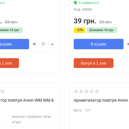
сті
У наявності
Код:
AW06
.
39 грн.
53 грн.
53 грн.
ономія
14 грн.
- 27%
Економія
14 грн.
 кошик
В кошик
 1 клік
Купуй в 1 клік
Новинка !
ор повітря Areon Wild Wild &
Ароматизатор повітря Areon 
Вага:
12 г
морські, парфуми, свіжі,
ягідні