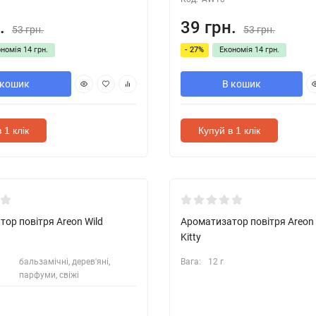
.
39 грн.
53 грн.
53 грн.
ономія
14 грн.
- 27%
Економія
14 грн.
 кошик
В кошик
 1 клік
Купуй в 1 клік
ор повітря Areon Wild
Ароматизатор повітря Areon 
Kitty
бальзамічні, дерев'яні,
Вага:
12 г
парфуми, свіжі