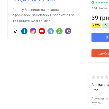
У наявно
Код:
AW04
Якщо у Вас виникли питання при
оформленні замовлення, зверніться за
39 грн
вказаними контактами.
- 27%
Ек
В
Купуй в
Ароматизат
Free
Аромати по
групам: