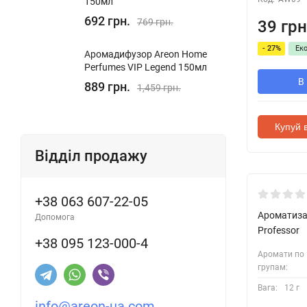
150мл
692 грн.
769 грн.
39 грн
- 27%
Ек
Аромадифузор Areon Home
Perfumes VIP Legend 150мл
В
889 грн.
1,459 грн.
Купуй в
Відділ продажу
+38 063 607-22-05
Ароматизат
Допомога
Professor
+38 095 123-000-4
Аромати по
групам:
Вага:
12 г
info@areon-ua.com