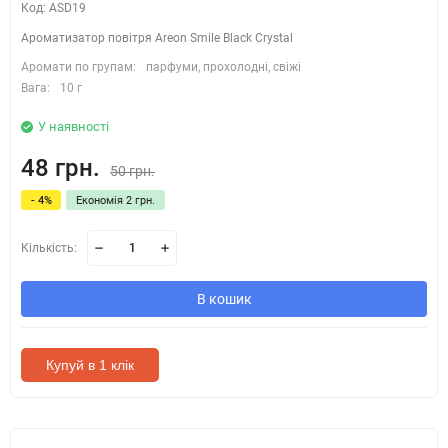
Код: ASD19
Ароматизатор повітря Areon Smile Black Crystal
Аромати по групам:
парфуми, прохолодні, свіжі
Вага:
10 г
У наявності
48 грн.
50 грн.
- 4%
Економія 2 грн.
Кількість:
В кошик
Купуй в 1 клік