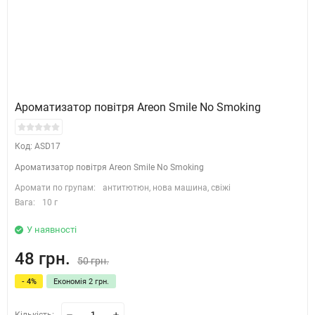
Ароматизатор повітря Areon Smile No Smoking
Код: ASD17
Ароматизатор повітря Areon Smile No Smoking
Аромати по групам:
антитютюн, нова машина, свіжі
Вага:
10 г
У наявності
48 грн.
50 грн.
- 4%
Економія 2 грн.