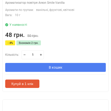
Ароматизатор повітря Areon Smile Vanilla
Аромати по групам:
ванільні, фруктові, квіткові
Вага:
10 г
У наявності
48 грн.
50 грн.
- 4%
Економія 2 грн.
Кількість:
В кошик
Купуй в 1 клік