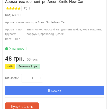
Ароматизатор повітря Areon Smile New Car
1
Код: ASD21
Ароматизатор повітря Areon Smile New Car
Аромати по
антитютюн, морські, натуральна шкіра, нова машина,
групам:
парфуми, прохолодні, свіжі
Вага:
10 г
У наявності
48 грн.
50 грн.
- 4%
Економія 2 грн.
Кількість:
В кошик
Купуй в 1 клік