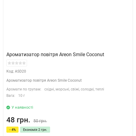
Ароматизатор повітря Areon Smile Coconut
Код: ASD20
Ароматизатор повітря Areon Smile Coconut
Аромати по групам:
східні, морські, свіжі, солодкі, теплі
Вага:
10 г
У наявності
48 грн.
50 грн.
- 4%
Економія 2 грн.