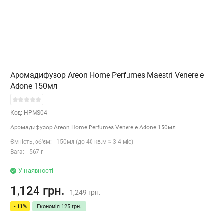
Аромадифузор Areon Home Perfumes Maestri Venere e
Adone 150мл
Код: HPMS04
Аромадифузор Areon Home Perfumes Venere e Adone 150мл
Ємність, об'єм:
150мл (до 40 кв.м ≈ 3-4 міс)
Вага:
567 г
У наявності
1,124 грн.
1,249 грн.
- 11%
Економія 125 грн.