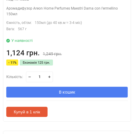
Аромадифузор Areon Home Perfumes Maestri Dama con l'ermellino
150мл
Ємність, об'єм:
150мл (до 40 кв.м ≈ 3-4 міс)
Вага:
567 г
У наявності
1,124 грн.
1,249 грн.
- 11%
Економія 125 грн.
Кількість:
В кошик
Купуй в 1 клік