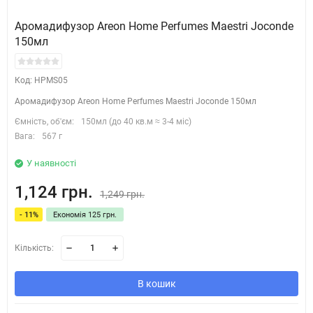
Аромадифузор Areon Home Perfumes Maestri Joconde
150мл
Код: HPMS05
Аромадифузор Areon Home Perfumes Maestri Joconde 150мл
Ємність, об'єм:
150мл (до 40 кв.м ≈ 3-4 міс)
Вага:
567 г
У наявності
1,124 грн.
1,249 грн.
- 11%
Економія 125 грн.
Кількість:
В кошик