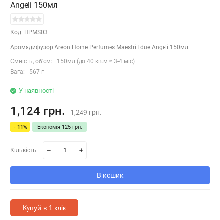
Angeli 150мл
Код: HPMS03
Аромадифузор Areon Home Perfumes Maestri I due Angeli 150мл
Ємність, об'єм:
150мл (до 40 кв.м ≈ 3-4 міс)
Вага:
567 г
У наявності
1,124 грн.
1,249 грн.
- 11%
Економія 125 грн.
Кількість:
В кошик
Купуй в 1 клік