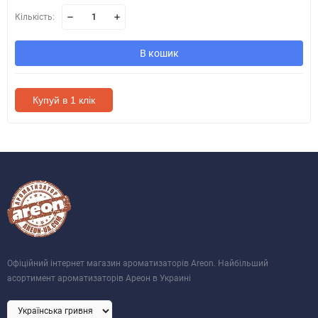
Кількість:
В кошик
Купуй в 1 клік
Офіційний інтернет магазин ароматизаторів Areon. Найбільший
асортимент ароматизаторів Ареон в Украині