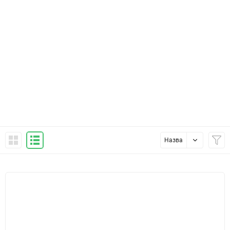
Назва