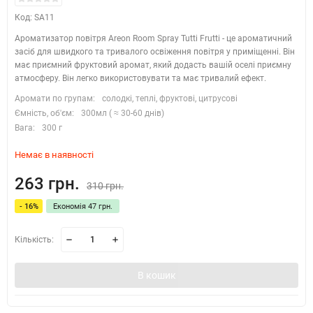
Код: SA11
Ароматизатор повітря Areon Room Spray Tutti Frutti - це ароматичний
засіб для швидкого та тривалого освіження повітря у приміщенні. Він
має приємний фруктовий аромат, який додасть вашій оселі приємну
атмосферу. Він легко використовувати та має тривалий ефект.
Аромати по групам:
солодкі, теплі, фруктові, цитрусові
Ємність, об'єм:
300мл ( ≈ 30-60 днів)
Вага:
300 г
Немає в наявності
263 грн.
310 грн.
- 16%
Економія 47 грн.
Кількість:
В кошик