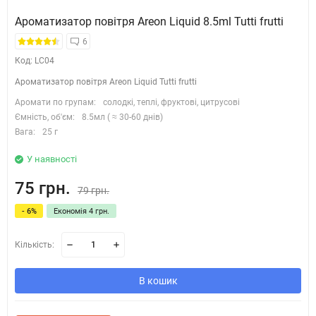
Ароматизатор повітря Areon Liquid 8.5ml Tutti frutti
6
Код: LC04
Ароматизатор повітря Areon Liquid Tutti frutti
Аромати по групам:
солодкі, теплі, фруктові, цитрусові
Ємність, об'єм:
8.5мл ( ≈ 30-60 днів)
Вага:
25 г
У наявності
75 грн.
79 грн.
- 6%
Економія 4 грн.
Кількість:
В кошик