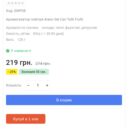
Код: GWP08
Ароматизатор повітря Areon Gel Can Tutti Frutti
Аромати по групам:
солодкі, теплі, фруктові, цитрусові
Ємність, об'єм:
85гр ( ≈ 30-90 днів)
Вага:
128 г
У наявності
219 грн.
274 грн.
- 21%
Економія 55 грн.
Кількість:
В кошик
Купуй в 1 клік