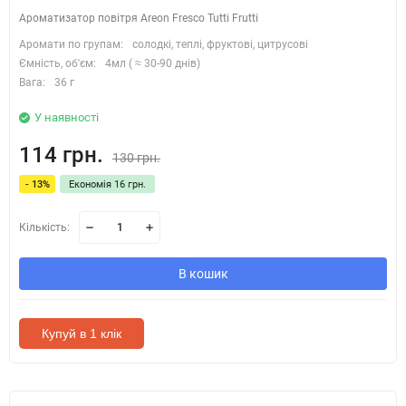
Ароматизатор повітря Areon Fresco Tutti Frutti
Аромати по групам:
солодкі, теплі, фруктові, цитрусові
Ємність, об'єм:
4мл ( ≈ 30-90 днів)
Вага:
36 г
У наявності
114 грн.
130 грн.
- 13%
Економія 16 грн.
Кількість:
В кошик
Купуй в 1 клік