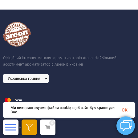
Офіційний інтернет магазин ароматизаторів Areon. Найбільший
асортимент ароматизаторів Ареон в Украині
Ми використовуємо файли cookie, щоб сайт був краще для
OK
Вас.
популярный запрос:
ареон пахучка
0
КОМПАНІЯ