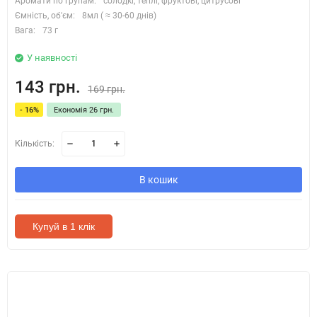
Аромати по групам:
солодкі, теплі, фруктові, цитрусові
Ємність, об'єм:
8мл ( ≈ 30-60 днів)
Вага:
73 г
У наявності
143 грн.
169 грн.
- 16%
Економія 26 грн.
Кількість:
В кошик
Купуй в 1 клік