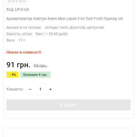
Код: LR16-UA
Ароматизатор повітря Areon Mon Liquid 5 ml Tutti Frutti Прапор UA
Аромати по групам:
солодкі, теплі, фруктові, цитрусові
Ємність, об'єм:
5мл ( ≈ 30-60 днів)
Вага:
17 г
Немає в наявності
91 грн.
95 грн.
- 5%
Економія 4 грн.
Кількість:
В кошик