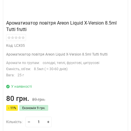
Ароматизатор повітря Areon Liquid X-Version 8.5ml
Tutti frutti
Код: LCX05
Ароматизатор повітря Areon Liquid X-Version 8.5ml Tutti frutti
Аромати по групам:
солодкі, теплі, фруктові, цитрусові
Ємність, об'єм:
8.5мл ( ≈ 30-60 днів)
Вага:
25 г
У наявності
80 грн.
89 грн.
- 11%
Економія 9 грн.
Кількість: