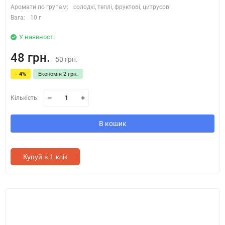
Аромати по групам:
солодкі, теплі, фруктові, цитрусові
Вага:
10 г
У наявності
48 грн.
50 грн.
- 4%
Економія 2 грн.
Кількість:
В кошик
Купуй в 1 клік