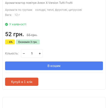
Ароматизатор повітря Areon X-Version Tutti Frutti
Аромати по групам:
солодкі, теплі, фруктові, цитрусові
Вага:
12 г
У наявності
52 грн.
55 грн.
- 6%
Економія 3 грн.
Кількість:
В кошик
Купуй в 1 клік