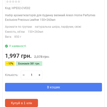
Код: HPE02-CVE02
Набір ароматизаторів для будинку великий Areon Home Perfumes
Exclusive Precious Leather 150+260мл
Аромати по групам:
натуральна шкіра, парфуми, свіжі
Ємність, об'єм:
150+260мл
Вага:
850 г
У наявності
1,997 грн.
2,378 грн.
- 17%
Економія 381 грн.
Кількість:
В кошик
Купуй в 1 клік