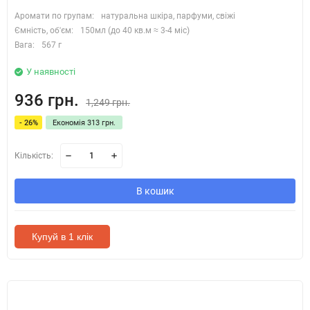
Аромати по групам:
натуральна шкіра, парфуми, свіжі
Ємність, об'єм:
150мл (до 40 кв.м ≈ 3-4 міс)
Вага:
567 г
У наявності
936 грн.
1,249 грн.
- 26%
Економія 313 грн.
Кількість:
В кошик
Купуй в 1 клік