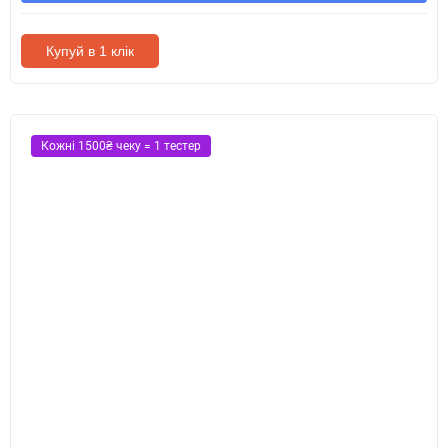
Купуй в 1 клік
Кожні 1500₴ чеку = 1 тестер