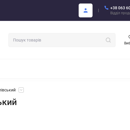
+38 063 6
Покупцю
Каталог Areon PDF
Відділ про
Ви
МАТИЗАТОРИ ДЛЯ АВТО
АРОМАТИ ДЛЯ БІЗНЕСУ
АРЕОН О
лівський
ький