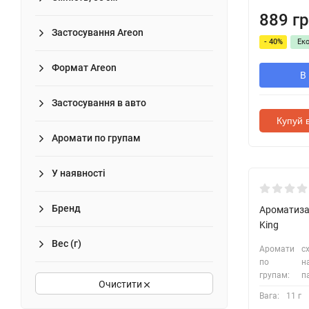
889 гр
Застосування Areon
- 40%
Ек
Формат Areon
В
Застосування в авто
Купуй в
Аромати по групам
У наявності
Бренд
Ароматизат
King
Вес (г)
Аромати
сх
по
н
групам:
п
Очистити
Вага:
11 г