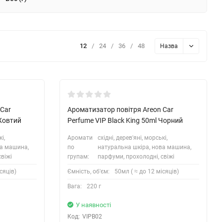
12
/
24
/
36
/
48
Назва
 Car
Ароматизатор повітря Areon Car
 Жовтий
Perfume VIP Black King 50ml Чорний
і,
Аромати
східні, дерев'яні, морські,
ва машина,
по
натуральна шкіра, нова машина,
свіжі
групам:
парфуми, прохолодні, свіжі
сяців)
Ємність, об'єм:
50мл ( ≈ до 12 місяців)
Вага:
220 г
У наявності
Код:
VIPB02