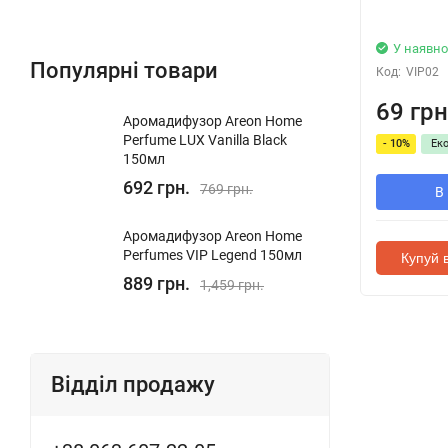
У наявно
Популярні товари
Код:
VIP02
69 грн
Аромадифузор Areon Home
Perfume LUX Vanilla Black
- 10%
Ек
150мл
692 грн.
769 грн.
В
Аромадифузор Areon Home
Perfumes VIP Legend 150мл
Купуй в
889 грн.
1,459 грн.
Відділ продажу