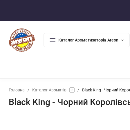
Оплата/Доставка
Повернення/Гарантія
Контакти
Каталог Ароматизаторів Areon
АРОМАДИФУЗОРИ
АРОМАТИЗАТОРИ ДЛЯ ДОМУ
АРО
Головна
/
Каталог Ароматів
/
Black King - Чорний Коро
Black King - Чорний Королівс