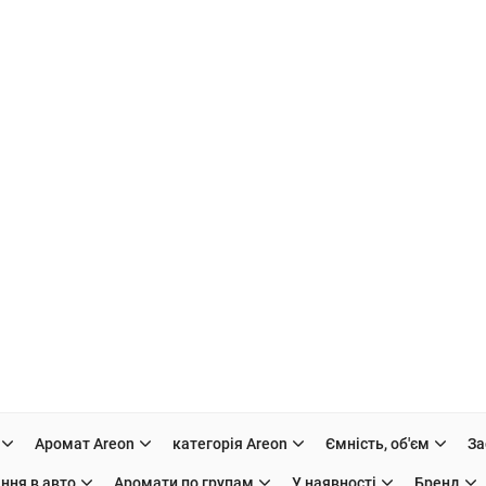
Аромат Areon
категорія Areon
Ємність, об'єм
За
ння в авто
Аромати по групам
У наявності
Бренд