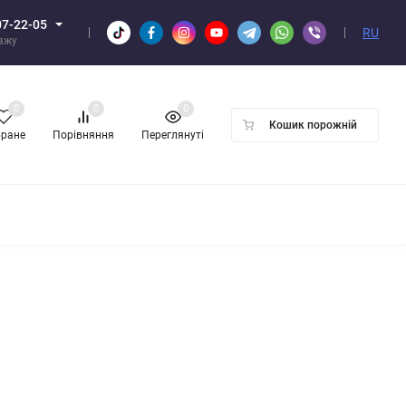
07-22-05
RU
дажу
0
0
0
Кошик порожній
бране
Порівняння
Переглянуті
ПТОМ