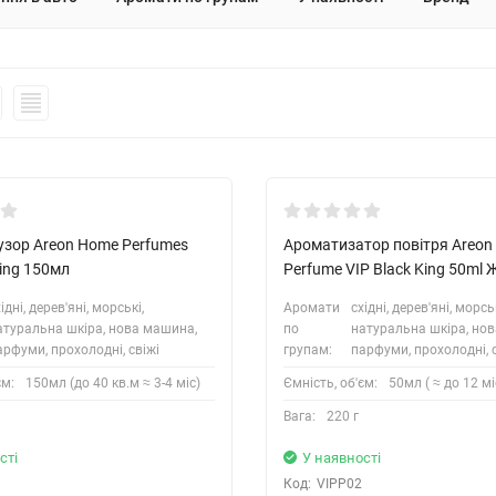
зор Areon Home Perfumes
Ароматизатор повітря Areon
King 150мл
Perfume VIP Black King 50ml
ідні, дерев'яні, морські,
Аромати
східні, дерев'яні, морськ
атуральна шкіра, нова машина,
по
натуральна шкіра, но
арфуми, прохолодні, свіжі
групам:
парфуми, прохолодні, 
єм:
150мл (до 40 кв.м ≈ 3-4 міс)
Ємність, об'єм:
50мл ( ≈ до 12 мі
Вага:
220 г
сті
У наявності
Код:
VIPP02