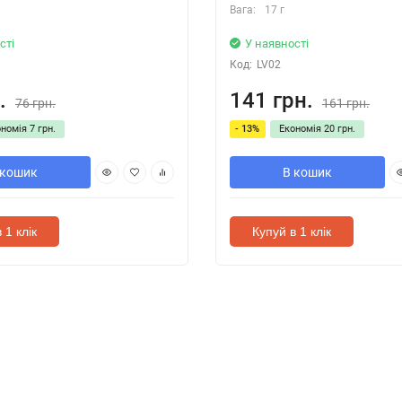
Вага:
17 г
сті
У наявності
Код:
LV02
.
141 грн.
76 грн.
161 грн.
ономія
7 грн.
- 13%
Економія
20 грн.
 кошик
В кошик
 1 клік
Купуй в 1 клік