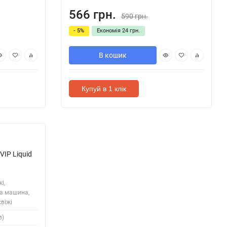
566 грн.
590 грн.
- 5%
Економія
24 грн.
В кошик
Купуй в 1 клік
VIP Liquid
і,
ва машина,
свіжі
в)