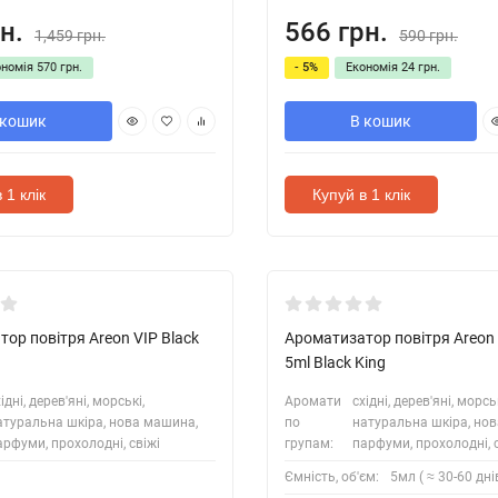
н.
566 грн.
1,459 грн.
590 грн.
ономія
570 грн.
- 5%
Економія
24 грн.
 кошик
В кошик
 1 клік
Купуй в 1 клік
ор повітря Areon VIP Black
Ароматизатор повітря Areon 
5ml Black King
ідні, дерев'яні, морські,
Аромати
східні, дерев'яні, морськ
атуральна шкіра, нова машина,
по
натуральна шкіра, но
арфуми, прохолодні, свіжі
групам:
парфуми, прохолодні, 
Ємність, об'єм:
5мл ( ≈ 30-60 дні