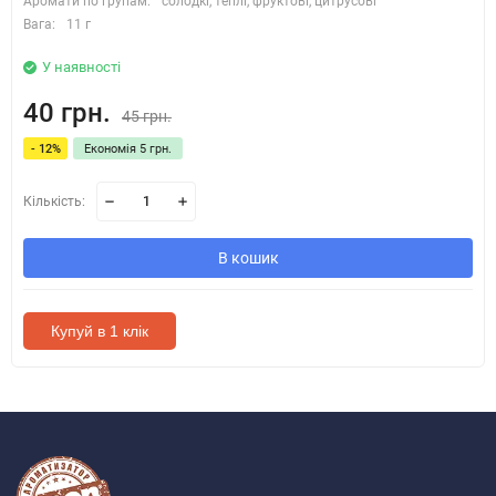
Аромати по групам:
солодкі, теплі, фруктові, цитрусові
Вага:
11 г
У наявності
40 грн.
45 грн.
- 12%
Економія 5 грн.
Кількість:
В кошик
Купуй в 1 клік