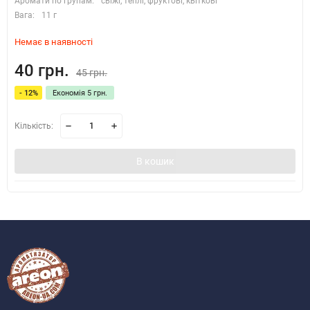
Аромати по групам:
свіжі, теплі, фруктові, квіткові
Вага:
11 г
Немає в наявності
40 грн.
45 грн.
- 12%
Економія 5 грн.
Кількість:
В кошик