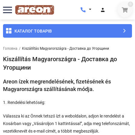
0
КАТАЛОГ ТОВАРІВ
Головна
/
Kiszállítás Magyarországra - Доставка до Угорщини
Kiszállítás Magyarországra - Доставка до
Угорщини
Areon ízek megrendelésének, fizetésének és
Magyarországra szállításának módja.
1. Rendelési lehetőség:
Válassza ki az Önnek tetsző ízt a weboldalon, adjon le rendelést a
Kosárban vagy „Vásároljon 1 kattintással”, adja meg telefonszámát,
vezetéknevét és e-mail címét, a többit megbeszéljük.