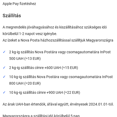
Apple Pay fizetéshez
Szállítás
A megrendelés jóváhagyásához és kiszállításához szükséges idő
körülbelül 1-2 napot vesz igénybe.
Az ízeket a Nova Posta házhozszállítással szállítjuk Magyarországra
2 kg-ig szállítás Nova Postára vagy csomagautomatára InPost
500 UAH (≈13 EUR)
2 kg-ig szállítás címre +600 UAH (≈15 EUR)
10 kg-ig szállítás Nova Postára vagy csomagautomatára InPost
800 UAH (≈20 EUR)
10 kg-ig szállítás címre +900 UAH (≈22 EUR)
Az árak UAH-ban értendők, áfával együtt, érvényesek 2024.01.01-től.
Magyarországra a szállítási idő körülbelül 5 nap.