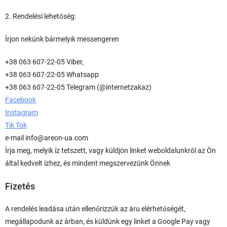
2. Rendelési lehetőség:
Írjon nekünk bármelyik messengeren
+38 063 607-22-05 Viber,
+38 063 607-22-05 Whatsapp
+38 063 607-22-05 Telegram (@internetzakaz)
Facebook
Instagram
Tik Tok
e-mail info@areon-ua.com
Írja meg, melyik íz tetszett, vagy küldjön linket weboldalunkról az Ön
által kedvelt ízhez, és mindent megszervezünk Önnek
Fizetés
A rendelés leadása után ellenőrizzük az áru elérhetőségét,
megállapodunk az árban, és küldünk egy linket a Google Pay vagy