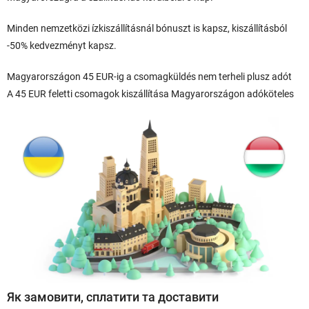
Minden nemzetközi ízkiszállításnál bónuszt is kapsz, kiszállításból
-50% kedvezményt kapsz.
Magyarországon 45 EUR-ig a csomagküldés nem terheli plusz adót
A 45 EUR feletti csomagok kiszállítása Magyarországon adóköteles
Як замовити, сплатити та доставити