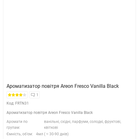
Ароматизатор повітря Areon Fresco Vanilla Black
1
Код: FRTN31
Ароматизатор повітря Areon Fresco Vanilla Black
Аромати по
ванільні, східні, парфуми, солодкі, фруктові,
групам:
квіткові
Ємність, об'єм:
4мл ( ≈ 30-90 днів)