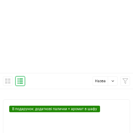
Назва
В подарунок: додаткові палички + аромат в шафу