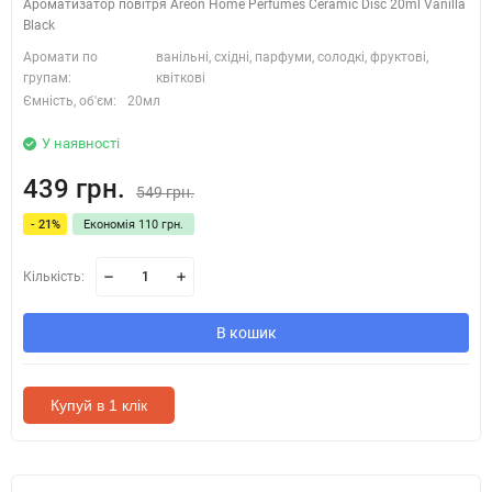
Ароматизатор повітря Areon Home Perfumes Ceramic Disc 20ml Vanilla
Black
Аромати по
ванільні, східні, парфуми, солодкі, фруктові,
групам:
квіткові
Ємність, об'єм:
20мл
У наявності
439 грн.
549 грн.
- 21%
Економія 110 грн.
Кількість:
В кошик
Купуй в 1 клік