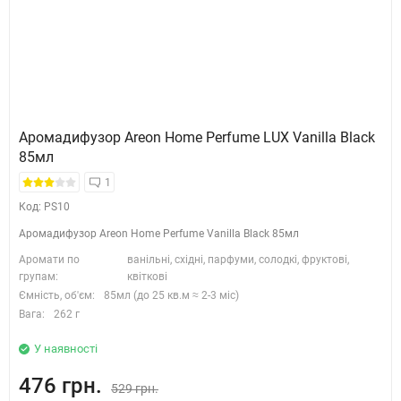
Аромадифузор Areon Home Perfume LUX Vanilla Black
85мл
1
Код: PS10
Аромадифузор Areon Home Perfume Vanilla Black 85мл
Аромати по
ванільні, східні, парфуми, солодкі, фруктові,
групам:
квіткові
Ємність, об'єм:
85мл (до 25 кв.м ≈ 2-3 міс)
Вага:
262 г
У наявності
476 грн.
529 грн.