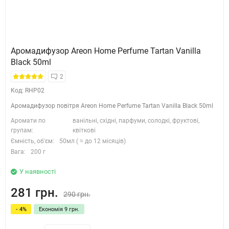
Аромадифузор Areon Home Perfume Tartan Vanilla
Black 50ml
2
Код: RHP02
Аромадифузор повітря Areon Home Perfume Tartan Vanilla Black 50ml
Аромати по
ванільні, східні, парфуми, солодкі, фруктові,
групам:
квіткові
Ємність, об'єм:
50мл ( ≈ до 12 місяців)
Вага:
200 г
У наявності
281 грн.
290 грн.
- 4%
Економія 9 грн.