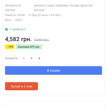
Аромати по
ванільні, східні, парфуми, солодкі, фруктові,
групам:
квіткові
Ємність, об'єм:
1л (від 50 кв.м ≈ 2-6 міс)
Вага:
1300 г
У наявності
4,582 грн.
5,455 грн.
- 17%
Економія 873 грн.
Кількість:
В кошик
Купуй в 1 клік