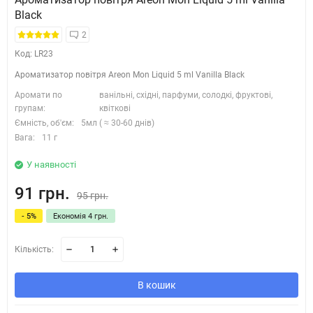
Black
2
Код: LR23
Ароматизатор повітря Areon Mon Liquid 5 ml Vanilla Black
Аромати по
ванільні, східні, парфуми, солодкі, фруктові,
групам:
квіткові
Ємність, об'єм:
5мл ( ≈ 30-60 днів)
Вага:
11 г
У наявності
91 грн.
95 грн.
- 5%
Економія 4 грн.
Кількість:
В кошик