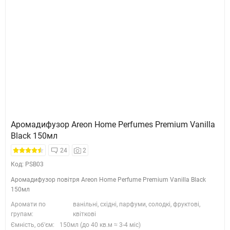
Аромадифузор Areon Home Perfumes Premium Vanilla
Black 150мл
24
2
Код: PSB03
Аромадифузор повітря Areon Home Perfume Premium Vanilla Black
150мл
Аромати по
ванільні, східні, парфуми, солодкі, фруктові,
групам:
квіткові
Ємність, об'єм:
150мл (до 40 кв.м ≈ 3-4 міс)