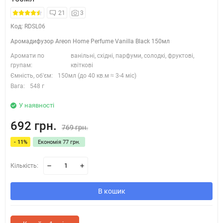
21
3
Код: RDSL06
Аромадифузор Areon Home Perfume Vanilla Black 150мл
Аромати по
ванільні, східні, парфуми, солодкі, фруктові,
групам:
квіткові
Ємність, об'єм:
150мл (до 40 кв.м ≈ 3-4 міс)
Вага:
548 г
У наявності
692 грн.
769 грн.
- 11%
Економія 77 грн.
Кількість:
В кошик