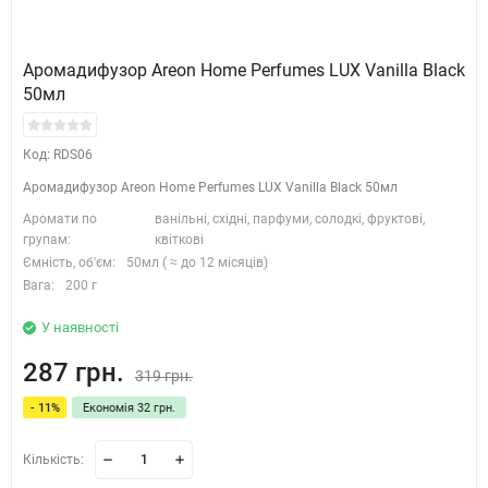
Аромадифузор Areon Home Perfumes LUX Vanilla Black
50мл
Код: RDS06
Аромадифузор Areon Home Perfumes LUX Vanilla Black 50мл
Аромати по
ванільні, східні, парфуми, солодкі, фруктові,
групам:
квіткові
Ємність, об'єм:
50мл ( ≈ до 12 місяців)
Вага:
200 г
У наявності
287 грн.
319 грн.
- 11%
Економія 32 грн.
Кількість: