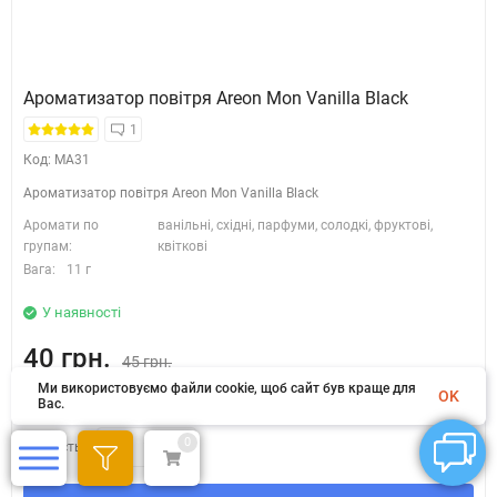
Ароматизатор повітря Areon Mon Vanilla Black
1
Код: MA31
Ароматизатор повітря Areon Mon Vanilla Black
Аромати по
ванільні, східні, парфуми, солодкі, фруктові,
групам:
квіткові
Вага:
11 г
У наявності
40 грн.
45 грн.
Ми використовуємо файли cookie, щоб сайт був краще для
- 12%
Економія 5 грн.
OK
Вас.
0
Кількість: