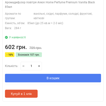
Аромадифузор повітря Areon Home Perfume Premium Vanilla Black
85мл
Аромати по
ванільні, східні, парфуми, солодкі, фруктові,
групам:
квіткові
Ємність, об'єм:
85мл (до 25 кв.м ≈ 2-3 міс)
Вага:
284 г
У наявності
602 грн.
709 грн.
- 16%
Економія 107 грн.
Кількість:
В кошик
Купуй в 1 клік