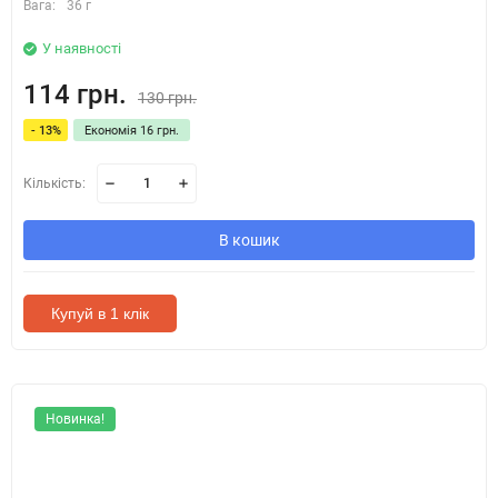
Вага:
36 г
У наявності
114 грн.
130 грн.
- 13%
Економія 16 грн.
Кількість:
В кошик
Купуй в 1 клік
Новинка!