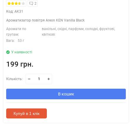
2
Код: AK31
Ароматизатор повітря Areon KEN Vanilla Black
Аромати по
ванільні, східні, парфуми, солодкі, фруктові,
групам:
квіткові
Вага:
53 г
У наявності
199 грн.
Кількість:
В кошик
Купуй в 1 клік