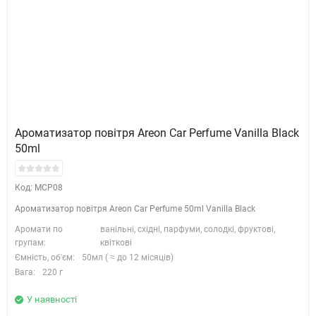
Ароматизатор повітря Areon Car Perfume Vanilla Black
50ml
Код: MCP08
Ароматизатор повітря Areon Car Perfume 50ml Vanilla Black
Аромати по
ванільні, східні, парфуми, солодкі, фруктові,
групам:
квіткові
Ємність, об'єм:
50мл ( ≈ до 12 місяців)
Вага:
220 г
У наявності