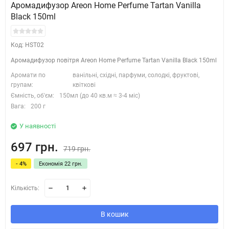
Аромадифузор Areon Home Perfume Tartan Vanilla
Black 150ml
Код: HST02
Аромадифузор повітря Areon Home Perfume Tartan Vanilla Black 150ml
Аромати по
ванільні, східні, парфуми, солодкі, фруктові,
групам:
квіткові
Ємність, об'єм:
150мл (до 40 кв.м ≈ 3-4 міс)
Вага:
200 г
У наявності
697 грн.
719 грн.
- 4%
Економія 22 грн.
Кількість:
В кошик