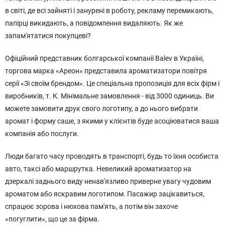
в світі, де всі зайняті і занурені в роботу, рекламу перемикають,
папірці викидають, а повідомлення видаляють. Як же
запам'ятатися покупцеві?
Офіційний представник болгарської компанії Balev в Україні,
торгова марка «Ареон» представила ароматизатори повітря
серії «Зі своїм брендом». Це спеціальна пропозиція для всіх фірм і
виробників, т. К. Мінімальне замовлення - від 3000 одиниць. Ви
можете замовити друк свого логотипу, а до нього вибрати
аромат і форму саше, з якими у клієнтів буде асоціюватися ваша
компанія або послуги.
Люди багато часу проводять в транспорті, будь то їхня особиста
авто, таксі або маршрутка. Невеликий ароматизатор на
дзеркалі заднього виду ненав'язливо приверне увагу чудовим
ароматом або яскравим логотипом. Пасажир зацікавиться,
спрацює зорова і нюхова пам'ять, а потім він захоче
«погуглити», що це за фірма.