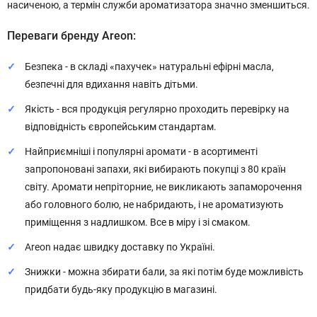
насиченою, а термін служби ароматизатора значно зменшиться.
Переваги бренду Areon:
Безпека - в складі «пахучек» натуральні ефірні масла,
безпечні для вдихання навіть дітьми.
Якість - вся продукція регулярно проходить перевірку на
відповідність європейським стандартам.
Найприємніші і популярні аромати - в асортименті
запропоновані запахи, які вибирають покупці з 80 країн
світу. Аромати непріторние, не викликають запаморочення
або головного болю, не набридають, і не ароматизують
приміщення з надлишком. Все в міру і зі смаком.
Areon надає швидку доставку по Україні.
Знижки - можна збирати бали, за які потім буде можливість
придбати будь-яку продукцію в магазині.