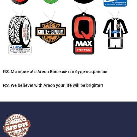
P.S. Ми віримо! з Areon Ваше життя буде яскравіше!
P.S. We believe! with Areon your life will be brighter!