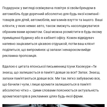
Подарунок у вигляді освіжувача повітря зі своїм брендом в
автомобіль буде доречний абсолютно для будь-якої компанії -
товарів для дітей, автомобілів, магазинів взуття та іншого. Ваші
клієнти, у яких немає авто, також зможуть насолоджуватися
обраним вами ароматом. Саші можна розмістити в будь-якому
приміщенні будинку або в кабінеті офісу. Кожен відвідувач
напевно зацікавиться цікавою отдушкой, потім ваш клієнт
поділиться, що випромінює ці запахи і ненароком вийде
рекламна пропозиція.
Вдалою є цитата японської письменниці Ісуни Хасекури «Ти
знаєш, що залишається в пам'яті довше за все? Запах. Знаєш,
запахи пам'ятаються довше всіх. Ми так легко забуваємо все,
що бачили і чули, і лише аромати залишаються в пам'яті
абсолютно чітко ». Цими словами пояснюється актуальність
ароматизаторів в рекламних цілях будь-якої фірми.