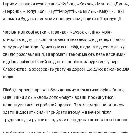
і приємні запахи сухих саше «Жуйка», «Кокос», «Манго», «Диня»,
«Персик», «Полуниця», «Тутті-Фрутті», «Ваніль», «Кавун ». Такі
аромати будуть приємним подарунком до дитячої продукції.
Чарівні квіткові нотки «Лаванда», «Бузок», «Літня мрія»
створять відчуття сонячної весни незалежно від теперішнього
часу року і погоди. Вдихаючи їх шлейф, людина відчуває легку
хвилю розслаблення. Ці аромати також мають ледь вловимий
відтінок свіжості, який не дасть повністю зануритися у вир
блаженства, а зосередить увагу на дорозі, що дуже важливо для
водія.
Підбадьорливі варіанти брендованих ароматизаторів «Кава»,
«Північний ліс», «Хвоя» допоможуть вранці прокинутися і
налаштуватися на робочий процес. Протягом дня вони також
здатні відновити сили і прибрати втому. А ввечері, після
трудового дня рушайте подумки в ліс, де пахне свіжістю і хвоєю.
Щоб поліпшити настрій і доставити справжнє задоволення, слід