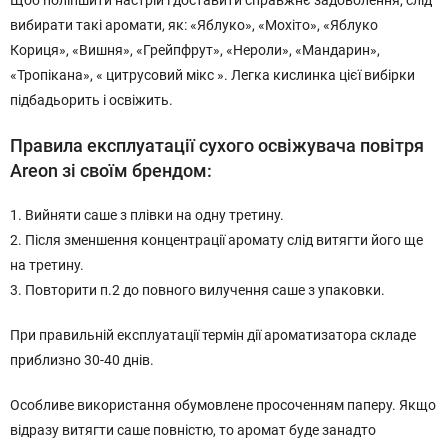
вибирати такі аромати, як: «Яблуко», «Мохіто», «Яблуко
Кориця», «Вишня», «Грейпфрут», «Нероли», «Мандарин»,
«Тропікана», « цитрусовий мікс ». Легка кислинка цієї вибірки
підбадьорить і освіжить.
Правила експлуатації сухого освіжувача повітря
Areon зі своїм брендом:
1. Вийняти саше з плівки на одну третину.
2. Після зменшення концентрації аромату слід витягти його ще
на третину.
3. Повторити п.2 до повного вилучення саше з упаковки.
При правильній експлуатації термін дії ароматизатора складе
приблизно 30-40 днів.
Особливе використання обумовлене просоченням паперу. Якщо
відразу витягти саше повністю, то аромат буде занадто