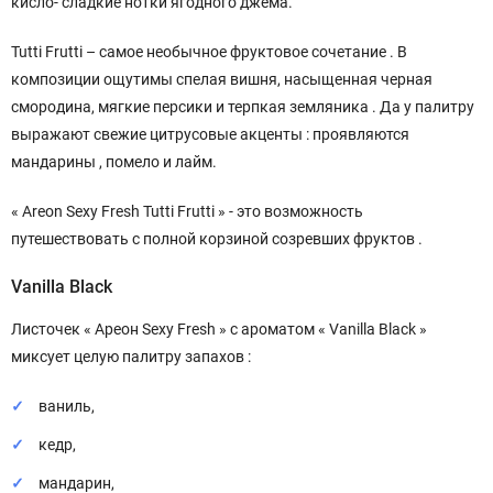
кисло- сладкие нотки ягодного джема.
Tutti Frutti – самое необычное фруктовое сочетание . В
композиции ощутимы спелая вишня, насыщенная черная
смородина, мягкие персики и терпкая земляника . Да у палитру
выражают свежие цитрусовые акценты : проявляются
мандарины , помело и лайм.
« Areon Sexy Fresh Tutti Frutti » - это возможность
путешествовать с полной корзиной созревших фруктов .
Vanilla Black
Листочек « Ареон Sexy Fresh » с ароматом « Vanilla Black »
миксует целую палитру запахов :
ваниль,
кедр,
мандарин,