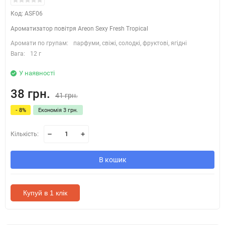
Код: ASF06
Ароматизатор повітря Areon Sexy Fresh Tropical
Аромати по групам:
парфуми, свіжі, солодкі, фруктові, ягідні
Вага:
12 г
У наявності
38 грн.
41 грн.
- 8%
Економія 3 грн.
Кількість:
В кошик
Купуй в 1 клік