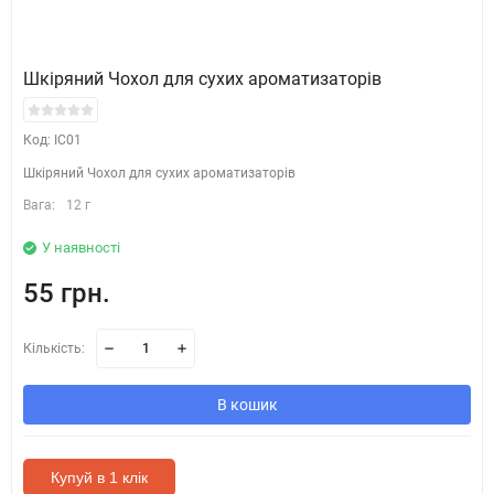
Шкіряний Чохол для сухих ароматизаторів
Код: IC01
Шкіряний Чохол для сухих ароматизаторів
Вага:
12 г
У наявності
55 грн.
Кількість:
В кошик
Купуй в 1 клік