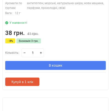
Аромати по
антитютюн, морські, натуральна шкіра, нова машина,
групам:
парфуми, прохолодні, свіжі
Вага:
12 г
У наявності
38 грн.
41 грн.
- 8%
Економія 3 грн.
Кількість:
В кошик
Купуй в 1 клік