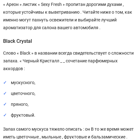
« Ареон » листик « Sexy Fresh » пропитан дорогими духами ,
которые устойчивы к выветриванию . Читайте ниже о том, как
именно могут пахнуть освежители и выбирайте лучший
ароматизатор для салона вашего автомобиля .
Black Crystal
Слово « Black » в названии всегда свидетельствует о сложности
запаха. « Черный Кристалл _ _ сочетание парфюмерных
аккордов :
мускусного,
цветочного,
пряного,
фруктовый.
Запах самого мускуса тяжело описать : он В то же время может
иметь цветочные , мыльные , фруктовые и бальзамические .