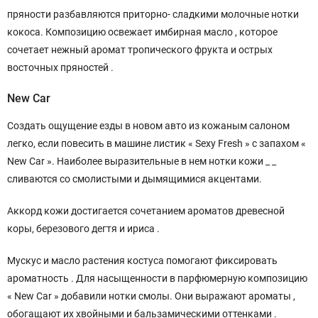
пряности разбавляются приторно- сладкими молочные нотки
кокоса. Композицию освежает имбирная масло , которое
сочетает нежный аромат тропического фрукта и острых
восточных пряностей .
New Car
Создать ощущение езды в новом авто из кожаным салоном
легко, если повесить в машине листик « Sexy Fresh » с запахом «
New Car ». Наиболее выразительные в нем нотки кожи _ _
сливаются со смолистыми и дымящимися акцентами.
Аккорд кожи достигается сочетанием ароматов древесной
коры, березового дегтя и ириса .
Мускус и масло растения костуса помогают фиксировать
ароматность . Для насыщенности в парфюмерную композицию
« New Car » добавили нотки смолы. Они выражают ароматы ,
обогащают их хвойными и бальзамическими оттенками .