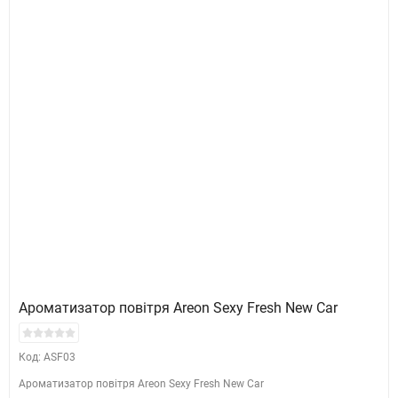
Ароматизатор повітря Areon Sexy Fresh New Car
Код: ASF03
Ароматизатор повітря Areon Sexy Fresh New Car