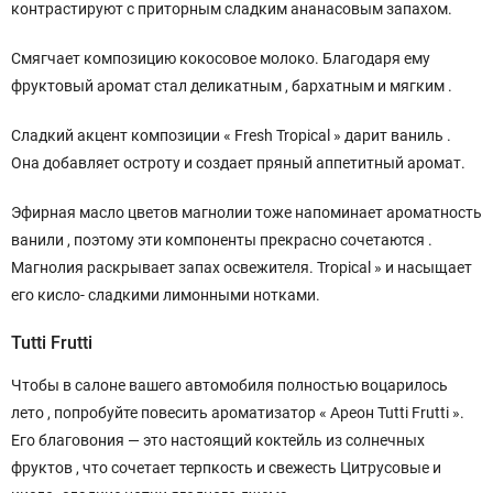
контрастируют с приторным сладким ананасовым запахом.
Смягчает композицию кокосовое молоко. Благодаря ему
фруктовый аромат стал деликатным , бархатным и мягким .
Сладкий акцент композиции « Fresh Tropical » дарит ваниль .
Она добавляет остроту и создает пряный аппетитный аромат.
Эфирная масло цветов магнолии тоже напоминает ароматность
ванили , поэтому эти компоненты прекрасно сочетаются .
Магнолия раскрывает запах освежителя. Tropical » и насыщает
его кисло- сладкими лимонными нотками.
Tutti Frutti
Чтобы в салоне вашего автомобиля полностью воцарилось
лето , попробуйте повесить ароматизатор « Ареон Tutti Frutti ».
Его благовония — это настоящий коктейль из солнечных
фруктов , что сочетает терпкость и свежесть Цитрусовые и