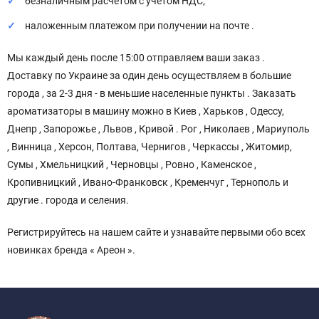
безналичным расчетом с учетом НДС;
наложенным платежом при получении на почте .
Мы каждый день после 15:00 отправляем ваши заказ .
Доставку по Украине за один день осуществляем в большие
города , за 2-3 дня - в меньшие населенные пункты . Заказать
ароматизаторы в машину можно в Киев , Харьков , Одессу,
Днепр , Запорожье , Львов , Кривой . Рог , Николаев , Мариуполь
, Винница , Херсон, Полтава, Чернигов , Черкассы , Житомир,
Сумы , Хмельницкий , Черновцы , Ровно , Каменское ,
Кропивницкий , Ивано-Франковск , Кременчуг , Тернополь и
другие . города и селения.
Регистрируйтесь на нашем сайте и узнавайте первыми обо всех
новинках бренда « Ареон ».