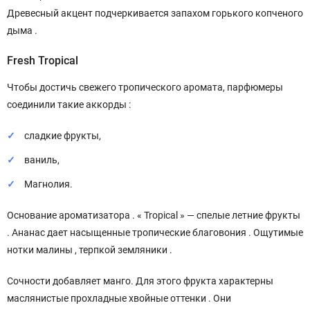
Древесный акцент подчеркивается запахом горького копченого
дыма .
Fresh Tropical
Чтобы достичь свежего тропического аромата, парфюмеры
соединили такие аккорды :
сладкие фрукты,
ваниль,
Магнолия.
Основание ароматизатора . « Tropical » — спелые летние фрукты
. Ананас дает насыщенные тропические благовония . Ощутимые
нотки малины , терпкой земляники .
Сочности добавляет манго. Для этого фрукта характерны
маслянистые прохладные хвойные оттенки . Они