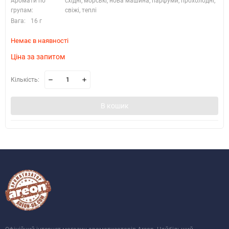
Аромати по
східні, морські, нова машина, парфуми, прохолодні,
групам:
свіжі, теплі
Вага:
16 г
Немає в наявності
Ціна за запитом
Кількість:
В кошик