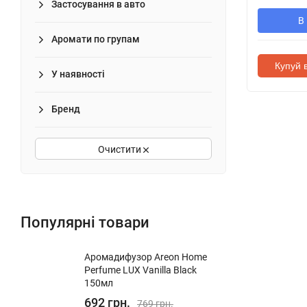
Застосування в авто
В
Аромати по групам
Купуй в
У наявності
Бренд
Очистити
Популярні товари
Аромадифузор Areon Home
Perfume LUX Vanilla Black
150мл
692 грн.
769 грн.