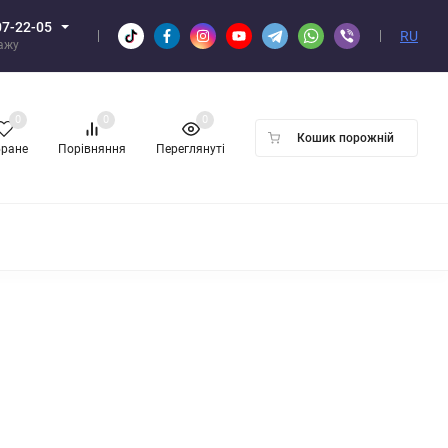
07-22-05
RU
дажу
0
0
0
Кошик порожній
бране
Порівняння
Переглянуті
ПТОМ