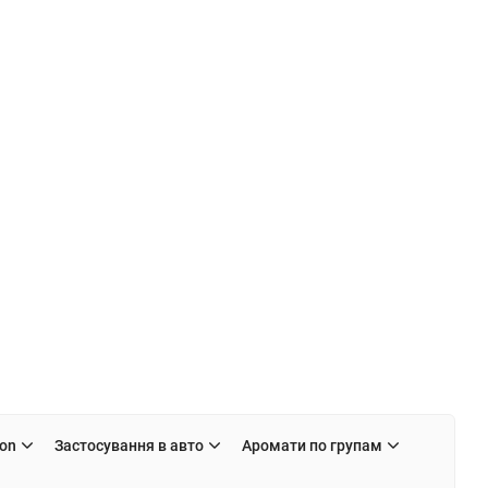
on
Застосування в авто
Аромати по групам