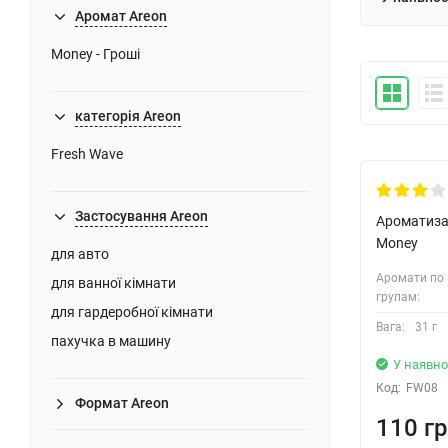
Аромат Areon
Money - Гроші
категорія Areon
Fresh Wave
Застосування Areon
Ароматизат
Money
для авто
Аромати по
для ванної кімнати
групам:
для гардеробної кімнати
Вага:
31 г
пахучка в машину
У наявно
Код:
FW08
Формат Areon
110 гр