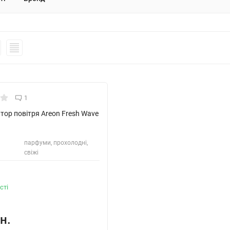
1
ор повітря Areon Fresh Wave
парфуми, прохолодні,
свіжі
сті
н.