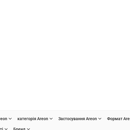
reon
категорія Areon
Застосування Areon
Формат Are
ті
Бренд