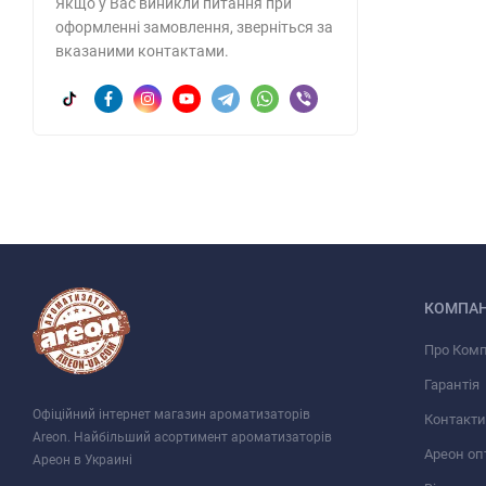
Якщо у Вас виникли питання при
оформленні замовлення, зверніться за
вказаними контактами.
КОМПАН
Про Ком
Гарантія
Офіційний інтернет магазин ароматизаторів
Контакти
Areon. Найбільший асортимент ароматизаторів
Ареон оп
Ареон в Украині