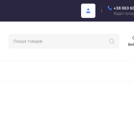
+38 063 6
Покупцю
Каталог Areon PDF
Відділ про
Ви
МАТИЗАТОРИ ДЛЯ АВТО
АРОМАТИ ДЛЯ БІЗНЕСУ
АРЕОН О