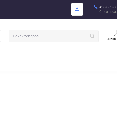
+38 063 6
купателю
Areon Каталог PDF
Отдел прод
Избра
РОМАТИЗАТОРЫ ДЛЯ АВТО
АРОМАТЫ ДЛЯ БИЗНЕСА
АРЕО