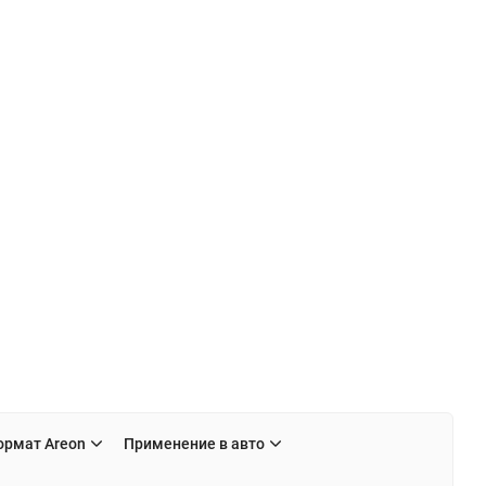
ормат Areon
Применение в авто