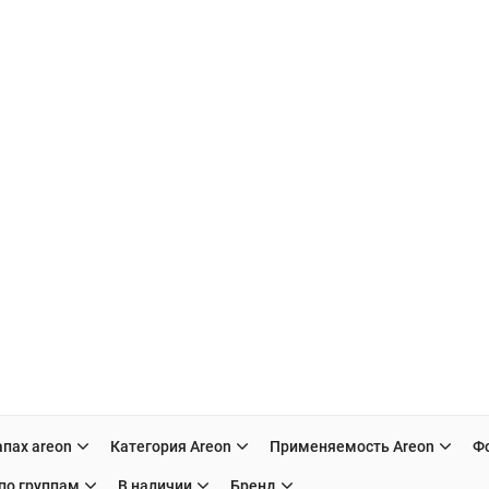
пах areon
Категория Areon
Применяемость Areon
Ф
по группам
В наличии
Бренд