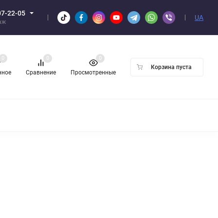
07-22-05
UA
аж
0
0
0
Корзина пуста
нное
Сравнение
Просмотренные
Н ОПТОМ