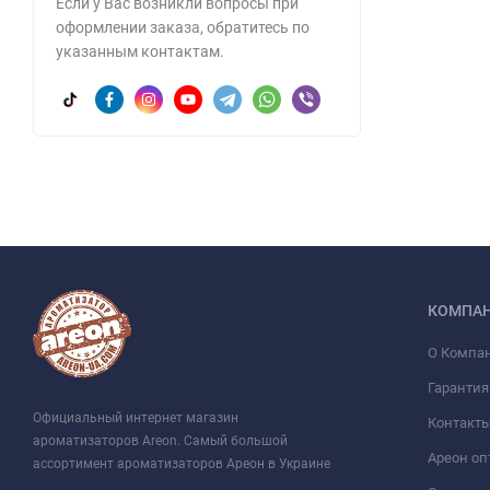
Если у Вас возникли вопросы при
оформлении заказа, обратитесь по
указанным контактам.
КОМПА
О Компа
Гарантия
Официальный интернет магазин
Контакт
ароматизаторов Areon. Самый большой
Ареон оп
ассортимент ароматизаторов Ареон в Украине