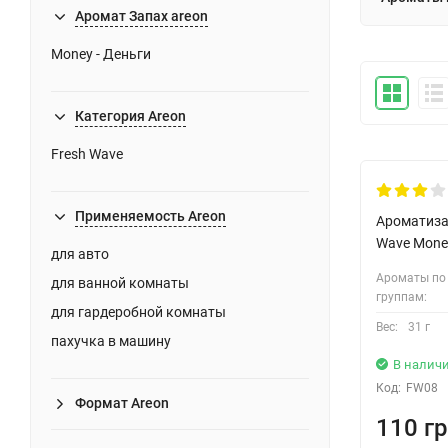
Аромат Запах areon
Money - Деньги
Категория Areon
Fresh Wave
Применяемость Areon
Ароматизат
Wave Mone
для авто
Ароматы по
для ванной комнаты
группам:
для гардеробной комнаты
Вес:
31 г
пахучка в машину
В налич
Код:
FW08
Формат Areon
110 гр