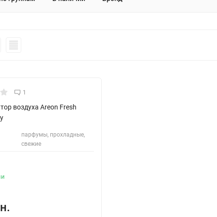
1
ор воздуха Areon Fresh
y
парфумы, прохладные,
свежие
ии
н.