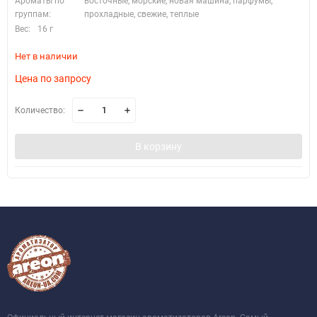
Ароматы по
восточные, морские, новая машина, парфумы,
группам:
прохладные, свежие, теплые
Вес:
16 г
Нет в наличии
Цена по запросу
Количество:
В корзину