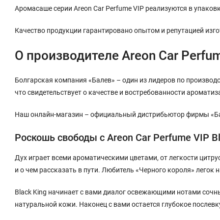
Аромасаше серии Areon Car Perfume VIP реализуются в упаков
Качество продукции гарантировано опытом и репутацией изго
О производителе Areon Car Perfu
Болгарская компания «Балев» – один из лидеров по производст
что свидетельствует о качестве и востребованности ароматиза
Наш онлайн-магазин – официальный дистрибьютор фирмы «Ба
Роскошь свободы с Areon Car Perfume VIP Bl
Дух играет всеми ароматическими цветами, от легкости цитру
и о чем рассказать в пути. Любитель «Черного короля» легок 
Black King начинает с вами диалог освежающими нотами сочны
натуральной кожи. Наконец с вами остается глубокое послев