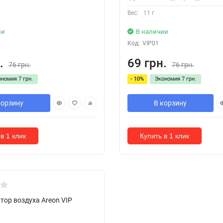
Вес:
11 г
ии
В наличии
Код:
VIP01
.
69 грн.
76 грн.
76 грн.
ономия
7 грн.
- 10%
Экономия
7 грн.
корзину
В корзину
в 1 клик
Купить в 1 клик
тор воздуха Areon VIP