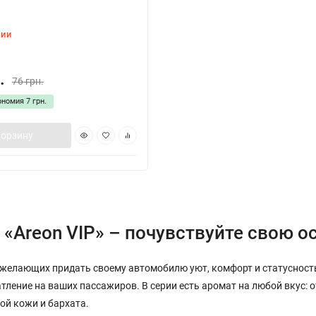
чии
.
76 грн.
ономия
7 грн.
корзину
 «Areon VIP» – почувствуйте свою о
 желающих придать своему автомобилю уют, комфорт и статусность
ление на ваших пассажиров. В серии есть аромат на любой вкус: 
ой кожи и бархата.