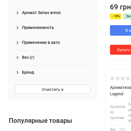
69 грн
Аромат Запах areon
- 10%
Эк
Применяемость
В 
Применение в авто
Купить 
Вес (г)
Бренд
Ароматиза
Очистить
Legend
б
Ароматы
д
по
с
группам:
Популярные товары
ф
Вес:
12 г