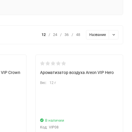
12
/
24
/
36
/
48
Название
 VIP Crown
Ароматизатор воздуха Areon VIP Hero
Вес:
12 г
В наличии
Код:
VIP08