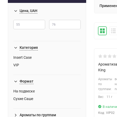
Применен
Цена, UAH
Категория
Insert Case
Ароматизат
VIP
King
Ароматы
в
Формат
по
н
группам:
п
На подвеске
Вес:
11 г
Сухие Саше
В налич
Код:
VIP02
Ароматы по группам