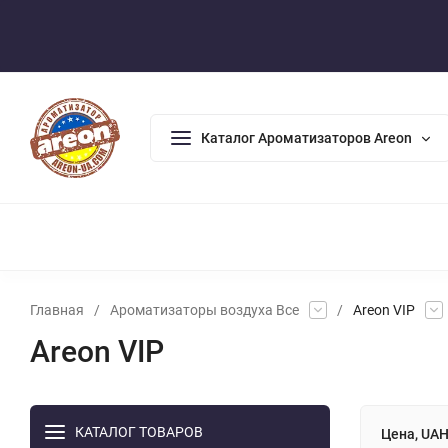
Оплата/Доставка
Возврат/Гарантия
Контакты
По
Каталог Ароматизаторов Areon
АРОМАДИФФУЗОРЫ
АРОМАТИЗАТОРЫ ДЛЯ ДОМА
А
Главная
/
Ароматизаторы воздуха Все
/
Areon VIP
Areon VIP
КАТАЛОГ ТОВАРОВ
Цена, UA