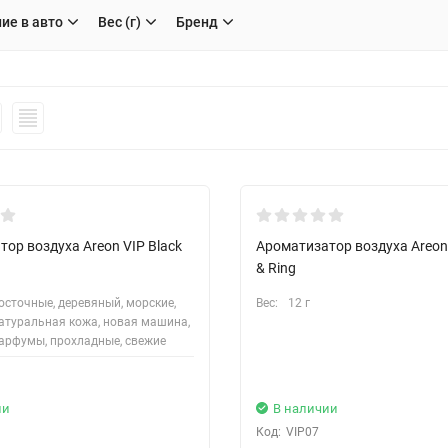
ие в авто
Вес (г)
Бренд
ор воздуха Areon VIP Black
Ароматизатор воздуха Areon
& Ring
осточные, деревяный, морские,
Вес:
12 г
атуральная кожа, новая машина,
арфумы, прохладные, свежие
ии
В наличии
Код:
VIP07