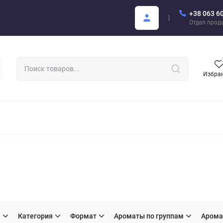
+38 063 6
купателю
Areon Каталог PDF
Отдел прод
Избра
РОМАТИЗАТОРЫ ДЛЯ АВТО
АРОМАТЫ ДЛЯ БИЗНЕСА
АРЕО
H
Категория
Формат
Ароматы по группам
Арома