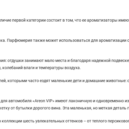
отличие первой категории состоит в том, что ее ароматизаторы имею
ика. Парфюмерия также может использоваться для ароматизации 
ия: отдушки занимают мало места и благодаря надежной подвеске
 колебаний влаги и температуры воздуха.
й, которыми часто ездят маленькие дети и домашние животные: с
 для автомобиля «Areon VIP» имеют лаконичную и одновременно 
етку от бутылки дорогого вина. Эта маленькая, но меткая деталь
 в коллекции шесть увлекательных оттенков – от теплого персиков