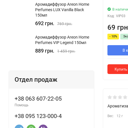
Аромадиффузор Areon Home
В налич
Perfumes LUX Vanilla Black
150мл
Код:
VIP03
692 грн.
769 грн.
69 грн
- 10%
Эк
Аромадиффузор Areon Home
Perfumes VIP Legend 150мл
889 грн.
В 
1 459 грн.
Купить 
Отдел продаж
+38 063 607-22-05
Помощь
Ароматизат
+38 095 123-000-4
Вес:
12 г