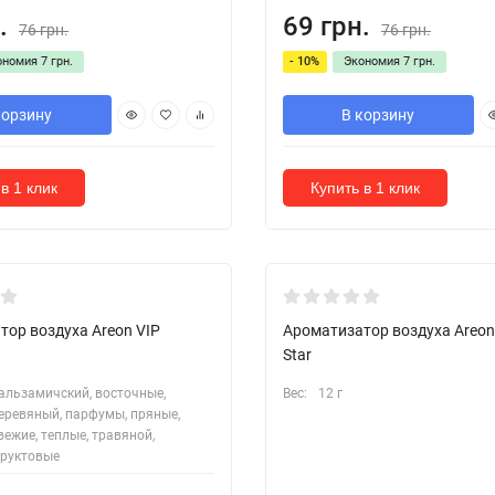
.
69 грн.
76 грн.
76 грн.
ономия
7 грн.
- 10%
Экономия
7 грн.
корзину
В корзину
в 1 клик
Купить в 1 клик
тор воздуха Areon VIP
Ароматизатор воздуха Areon 
Star
альзамичский, восточные,
Вес:
12 г
еревяный, парфумы, пряные,
вежие, теплые, травяной,
руктовые