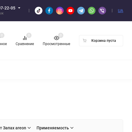
07-22-05
UA
аж
0
0
0
Корзина пуста
нное
Сравнение
Просмотренные
Н ОПТОМ
т Запах areon
Применяемость