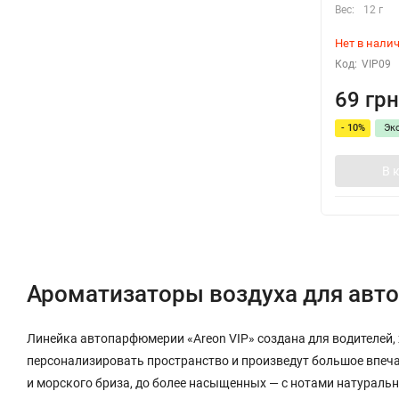
Вес:
12 г
Нет в нали
Код:
VIP09
69 грн
- 10%
Эк
В 
Ароматизаторы воздуха для авто
Линейка автопарфюмерии «Areon VIP» создана для водителей,
персонализировать пространство и произведут большое впечат
и морского бриза, до более насыщенных — с нотами натуральн