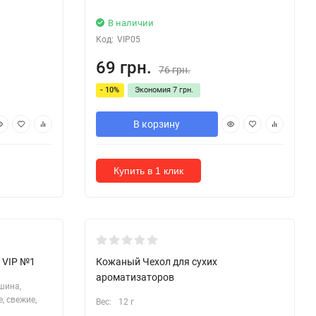
В наличии
Код:
VIP05
69 грн.
76 грн.
- 10%
Экономия
7 грн.
В корзину
Купить в 1 клик
 VIP №1
Кожаный Чехол для сухих
ароматизаторов
шина,
, свежие,
Вес:
12 г