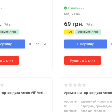
ии
В наличии
Код:
VIP04
.
69 грн.
76 грн.
76 грн.
ономия
7 грн.
- 10%
Экономия
7 грн.
корзину
В корзину
в 1 клик
Купить в 1 клик
ор воздуха Areon VIP Vertus
Ароматизатор воздуха Areon
Ароматы
деревяный, новая ма
по
парфумы, прохладные
группам:
сладкие, ягодные