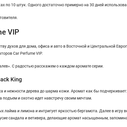
ках по 10 штук. Одного достаточно примерно на 30 дней использова
товителя.
me VIP
ву духов для дома, офиса и авто в Восточной и Центральной Европ
торов Car Perfume VIP.
лев». С радостью расскажем о каждом аромате серии.
ack King
са и нежности дерева до шарма кожи. Аромат как бы подчеркивает
на подъем и охотно идет навстречу своим мечтам.
х лайма и лимона и интригует яркостью бергамота. Далее в игру 
кусие сандала и ветивера, делающие аромат насыщенным, запомин