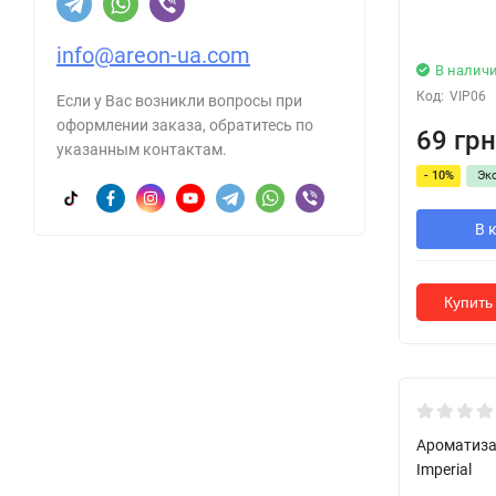
info@areon-ua.com
В налич
Код:
VIP06
Если у Вас возникли вопросы при
оформлении заказа, обратитесь по
69 грн
указанным контактам.
- 10%
Эк
В 
Купить 
Ароматиза
Imperial