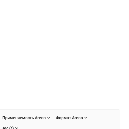
Применяемость Areon
Формат Areon
Вес (г)