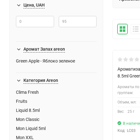
Цена, UAH
Аромат Запах areon
Green Apple - Яблоко зеленое
Ароматизат
8.5ml Gree
Категория Areon
Ароматы по
Clima Fresh
группам:
Fruits
Объем, мл:
Liquid 8.5ml
Вес:
25 г
Mon Classic
В налич
Mon Liquid 5ml
Код:
LC03
Mon XXL