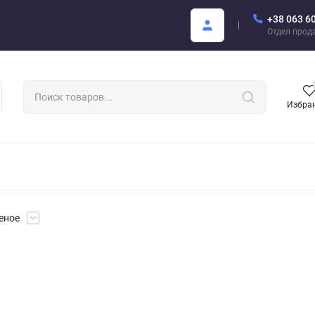
+38 063 6
купателю
Areon Каталог PDF
Отдел прод
Избра
РОМАТИЗАТОРЫ ДЛЯ АВТО
АРОМАТЫ ДЛЯ БИЗНЕСА
АРЕО
леное