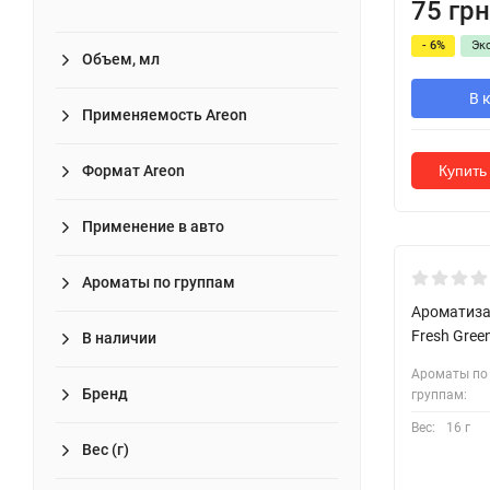
75 грн
- 6%
Эк
Объем, мл
В 
Применяемость Areon
Формат Areon
Купить 
Применение в авто
Під замов
Ароматы по группам
Ароматизат
Fresh Gree
В наличии
Ароматы по
Бренд
группам:
Вес:
16 г
Вес (г)