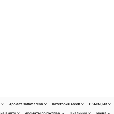
H
Аромат Запах areon
Категория Areon
Объем, мл
ие в авто
Ароматы по группам
В наличии
Бренд