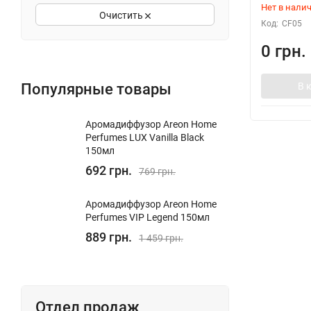
Нет в нали
Очистить
Код:
CF05
0 грн.
Популярные товары
В 
Аромадиффузор Areon Home
Perfumes LUX Vanilla Black
150мл
692 грн.
769 грн.
Аромадиффузор Areon Home
Perfumes VIP Legend 150мл
889 грн.
1 459 грн.
Отдел продаж