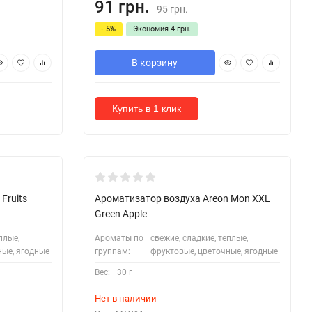
91 грн.
95 грн.
- 5%
Экономия
4 грн.
В корзину
Купить в 1 клик
Fruits
Ароматизатор воздуха Areon Mon XXL
Green Apple
плые,
Ароматы по
свежие, сладкие, теплые,
ные, ягодные
группам:
фруктовые, цветочные, ягодные
Вес:
30 г
Нет в наличии