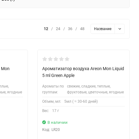
12
/
24
/
36
/
48
Название
n Mon
Ароматизатор воздуха Areon Mon Liquid
5 ml Green Apple
плые,
Ароматы по
свежие, сладкие, теплые,
ные, ягодные
группам:
фруктовые, цветочные, ягодные
Объем, мл:
5мл ( ≈ 30-60 дней)
Вес:
17 г
В наличии
Код:
LR20