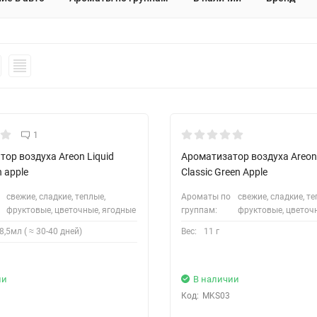
1
ор воздуха Areon Liquid
Ароматизатор воздуха Areo
n apple
Classic Green Apple
свежие, сладкие, теплые,
Ароматы по
свежие, сладкие, те
фруктовые, цветочные, ягодные
группам:
фруктовые, цветоч
8,5мл ( ≈ 30-40 дней)
Вес:
11 г
ии
В наличии
Код:
MKS03