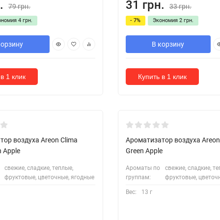
.
31 грн.
79 грн.
33 грн.
ономия
4 грн.
- 7%
Экономия
2 грн.
корзину
В корзину
в 1 клик
Купить в 1 клик
лення від ящика
Під замовлення від ящика
ор воздуха Areon Clima
Ароматизатор воздуха Areon 
n Apple
Green Apple
свежие, сладкие, теплые,
Ароматы по
свежие, сладкие, те
фруктовые, цветочные, ягодные
группам:
фруктовые, цветоч
Вес:
13 г