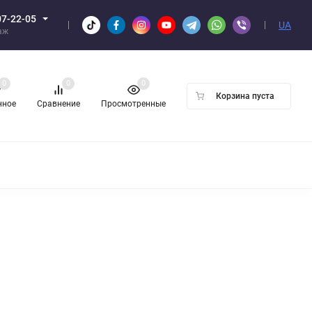
07-22-05
UA
аж
0
0
0
Корзина пуста
нное
Сравнение
Просмотренные
Н ОПТОМ