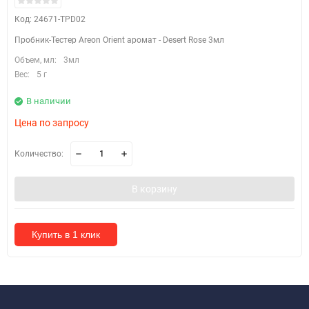
Код: 24671-TPD02
Пробник-Тестер Areon Orient аромат - Desert Rose 3мл
Объем, мл:
3мл
Вес:
5 г
В наличии
Цена по запросу
Количество:
В корзину
Купить в 1 клик