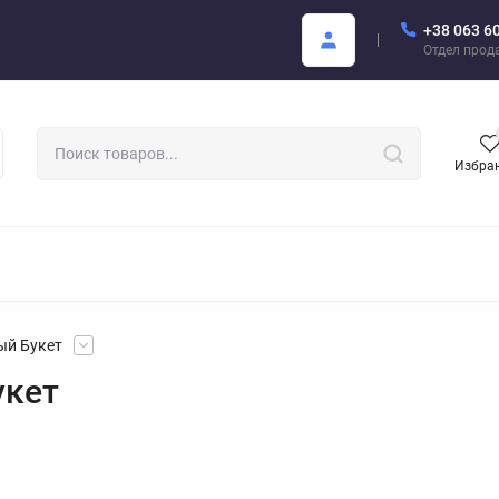
+38 063 6
купателю
Areon Каталог PDF
Отдел прод
Избра
РОМАТИЗАТОРЫ ДЛЯ АВТО
АРОМАТЫ ДЛЯ БИЗНЕСА
АРЕО
ный Букет
укет