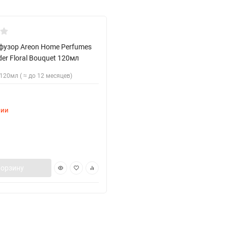
родажу!
узор Areon Home Perfumes
der Floral Bouquet 120мл
120мл ( ≈ до 12 месяцев)
чии
корзину