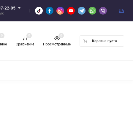
07-22-05
UA
аж
0
0
0
Корзина пуста
нное
Сравнение
Просмотренные
Н ОПТОМ