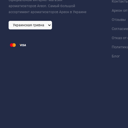
Контакт
ароматизаторов Areon. Самый большой
Ареон оп
ассортимент ароматизаторов Ареон в Украине
Отзывы
Согласие
Отказ от
Политик
Блог