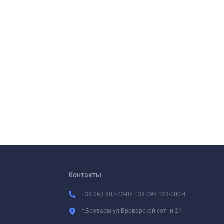
Контакты
+38 063 607-22-05 +38 095 123-000-4
г.Бровары ул.Броварской сотни 21