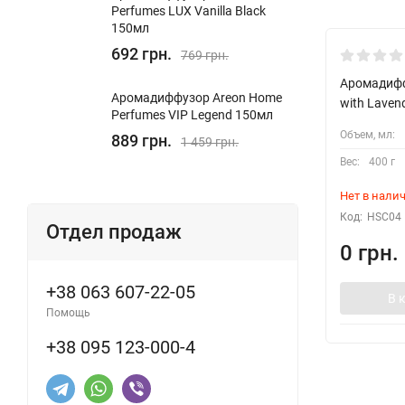
Perfumes LUX Vanilla Black
150мл
692 грн.
Скоро в п
769 грн.
Аромадифф
Аромадиффузор Areon Home
with Laven
Perfumes VIP Legend 150мл
Объем, мл:
889 грн.
1 459 грн.
Вес:
400 г
Нет в нали
Код:
HSC04
Отдел продаж
0 грн.
+38 063 607-22-05
В 
Помощь
+38 095 123-000-4