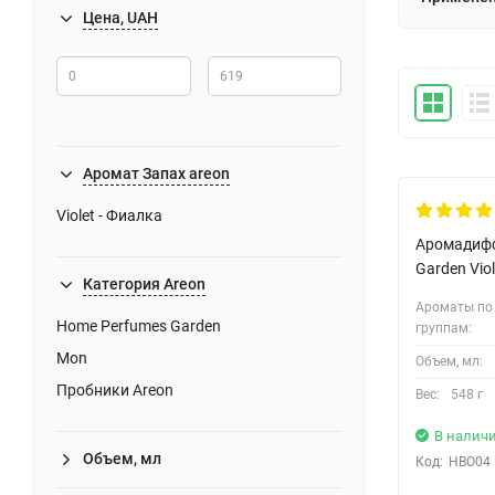
Цена, UAH
Аромат Запах areon
Безкоштов
Violet - Фиалка
Аромадифф
Garden Vio
Категория Areon
Ароматы по
Home Perfumes Garden
группам:
Mon
Объем, мл:
Пробники Areon
Вес:
548 г
В налич
Объем, мл
Код:
HBO04