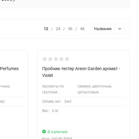
12
/
24
/
36
/
48
Название
Кожні 1500₴ чеку = 1 тестер
Perfumes
Пробник-тестер Areon Garden аромат -
Violet
очные,
Ароматы по
свежие, цветочные,
группам:
цитрусовые
ев)
Объем, мл:
2мл
Вес:
0 кг
В наличии
Код:
24145-TG04