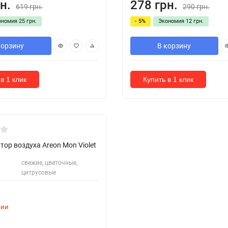
н.
278 грн.
619 грн.
290 грн.
ономия
25 грн.
- 5%
Экономия
12 грн.
корзину
В корзину
в 1 клик
Купить в 1 клик
ор воздуха Areon Mon Violet
свежие, цветочные,
цитрусовые
чии