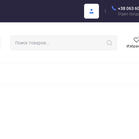
+38 063 6
купателю
Areon Каталог PDF
Отдел прод
Избра
РОМАТИЗАТОРЫ ДЛЯ АВТО
АРОМАТЫ ДЛЯ БИЗНЕСА
АРЕО