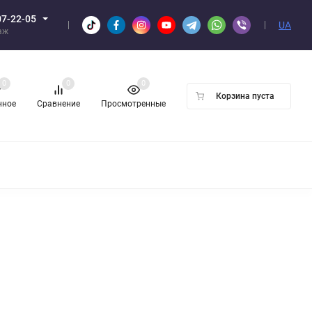
07-22-05
UA
аж
0
0
0
Корзина пуста
нное
Сравнение
Просмотренные
Н ОПТОМ