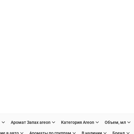
H
Аромат Запах areon
Категория Areon
Объем, мл
ие в авто
Ароматы по группам
В наличии
Бренд