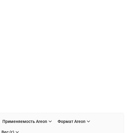
Применяемость Areon
Формат Areon
Вес (г)