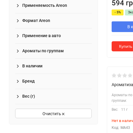
594 гр
Применяемость Areon
- 5%
Эк
Формат Areon
В 
Применение в авто
Купить 
Ароматы по группам
В наличии
Бренд
Ароматизат
Ароматы по
Вес (г)
группам:
Вес:
11 г
Очистить
Нет в нали
Код:
MA43