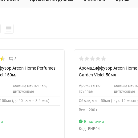
на Доставка
3
узор Areon Home Perfumes
Аромадиффузор Areon Home 
let 150мл
Garden Violet 50мл
свежие, цветочные,
Ароматы по
свежие, цвет
цитрусовые
группам:
цитрусовые
150мл (до 40 кв.м ≈ 3-4 мес)
Объем, мл:
50мл ( ≈ до 12 месяц
Вес:
200 г
ии
В наличии
Код:
BHP04