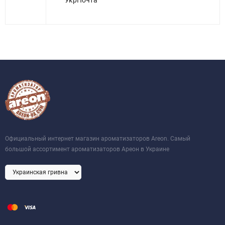
УкрПочта
Официальный интернет магазин ароматизаторов Areon. Самый
большой ассортимент ароматизаторов Ареон в Украине