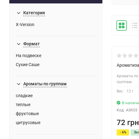
Категория
X-Version
Формат
На подвеске
Сухие Саше
Ароматизат
Ароматы по
группам:
Ароматы по группам
Вес:
12 г
сладкие
В налич
теплые
Код:
ASK03
фруктовые
72 грн
цитрусовые
- 6%
Эк