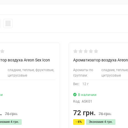
ор воздуха Areon Sex Icon
Ароматизатор воздуха Areon 
сладкие, теплые, фруктовые,
Ароматы по
сладкие, теплые
цитрусовые
группам:
цитрусовые
Вес:
12 г
ии
В наличии
Код:
ASK01
.
72 грн.
76 грн.
76 грн.
ономия
4 грн.
- 6%
Экономия
4 грн.