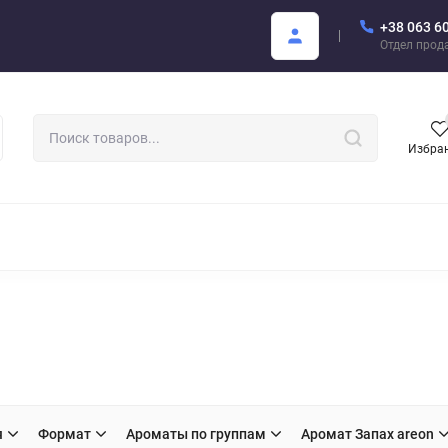
+38 063 6
купателю
Areon Каталог PDF
Отдел прод
Избра
РОМАТИЗАТОРЫ ДЛЯ АВТО
АРОМАТЫ ДЛЯ БИЗНЕСА
АРЕО
я
Формат
Ароматы по группам
Аромат Запах areon