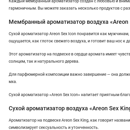
Каждый мембранный ароматизатор создан с любовью и внима
гармоничным. Вы можете заказать несколько продуктов с раз
Мембранный ароматизатор воздуха «Areon 
Сухой ароматизатор Areon Sex Icon понравится как мужчинам,
ощущается, как глоток свежего воздуха, и готовит ваш нос к
Этот ароматизатор на подвеске в сердце аромата имеет чувст
солнцем, так и натурального дерева.
Для парфюмерной композиции важно завершение — она должна
мха.
Сухой ароматизатор «Areon Sex Icon» напитает приятным благ
Сухой ароматизатор воздуха «Areon Sex Kin
Ароматизатор на подвеске Areon Sex King, как говорит назва
символизирует сексуальность и утонченность.