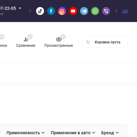
07-22-05
UA
аж
0
0
0
Корзина пуста
нное
Сравнение
Просмотренные
Н ОПТОМ
Применяемость
Применение в авто
Бренд