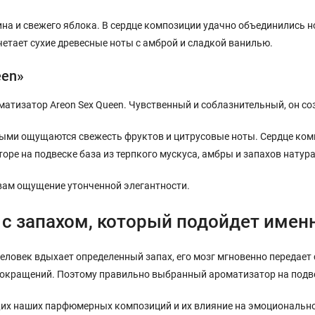
на и свежего яблока. В сердце композиции удачно объединились но
четает сухие древесные ноты с амброй и сладкой ванилью.
een»
изатор Areon Sex Queen. Чувственный и соблазнительный, он соз
выми ощущаются свежесть фруктов и цитрусовые ноты. Сердце ком
оре на подвеске база из терпкого мускуса, амбры и запахов натур
вам ощущение утонченной элегантности.
 с запахом, который подойдет имен
ловек вдыхает определенный запах, его мозг мгновенно передает
сокращений. Поэтому правильно выбранный ароматизатор на подвеск
их наших парфюмерных композиций и их влияние на эмоциональное