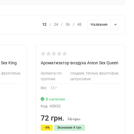
12
/
24
/
36
/
48
Название
Sex King
Ароматизатор воздуха Areon Sex Queen
, фруктовые,
Ароматы по
сладкие, теплые, фруктовые,
группам:
цитрусовые
Вес:
12 г
В наличии
Код:
ASK02
72 грн.
76 грн.
- 6%
Экономия
4 грн.