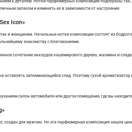
нием к деталям. Нотки парфюмерных композиций подобраны так,
личным запахом и изменять их в зависимости от настроения.
Sex Icon»
 так и женщинам. Начальные нотки композиции состоят из бодрого
 дальнейшему знакомству с благовониями.
венное сочетание аккордов кашемирового дерева, жасмина и сладк
 оставлять запоминающийся след. Поэтому сухой ароматизатор в 
оуханием салон автомобиля или другое помещение, где вы находите
g»
ние, создан для мужчин. Но эта парфюмерная композиция нашла цен