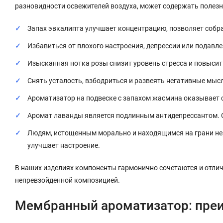
разновидности освежителей воздуха, может содержать полез
Запах эвкалипта улучшает концентрацию, позволяет собр
Избавиться от плохого настроения, депрессии или подавл
Изысканная нотка розы снизит уровень стресса и повысит
Снять усталость, взбодриться и развеять негативные мыс
Ароматизатор на подвеске с запахом жасмина оказывает с
Аромат лаванды является подлинным антидепрессантом. О
Людям, истощенным морально и находящимся на грани нерв
улучшает настроение.
В наших изделиях компоненты гармонично сочетаются и отличн
непревзойденной композицией.
Мембранный ароматизатор: пре