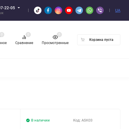
07-22-05
UA
аж
0
0
0
Корзина пуста
нное
Сравнение
Просмотренные
Н ОПТОМ
В наличии
Код:
ASK03