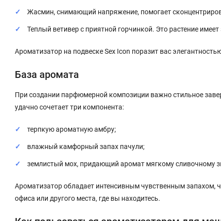
Жасмин, снимающий напряжение, помогает сконцентриров
Теплый ветивер с приятной горчинкой. Это растение имеет
Ароматизатор на подвеске Sex Icon поразит вас элегантностью
База аромата
При создании парфюмерной композиции важно стильное заверш
удачно сочетает три компонента:
терпкую ароматную амбру;
влажный камфорный запах пачули;
землистый мох, придающий аромат мягкому сливочному з
Ароматизатор обладает интенсивным чувственным запахом, что
офиса или другого места, где вы находитесь.