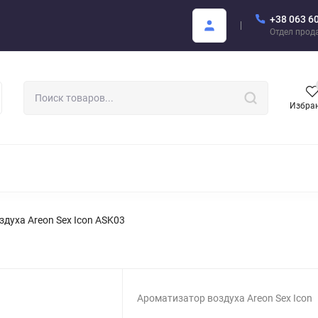
+38 063 6
купателю
Areon Каталог PDF
Отдел прод
Избра
РОМАТИЗАТОРЫ ДЛЯ АВТО
АРОМАТЫ ДЛЯ БИЗНЕСА
АРЕО
духа Areon Sex Icon ASK03
Ароматизатор воздуха Areon Sex Icon