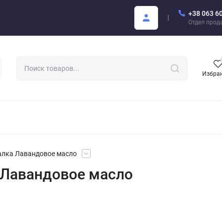
+38 063 6
купателю
Areon Каталог PDF
Отдел прод
Избра
РОМАТИЗАТОРЫ ДЛЯ АВТО
АРОМАТЫ ДЛЯ БИЗНЕСА
АРЕО
 Фиалка Лавандовое масло
ка Лавандовое масло