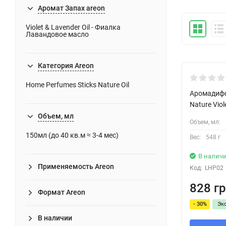
Аромат Запах areon
Violet & Lavender Oil - Фиалка
Лавандовое масло
Категория Areon
Знову в на
Home Perfumes Sticks Nature Oil
Аромадифф
Nature Viol
Объем, мл
Объем, мл:
150мл (до 40 кв.м ≈ 3-4 мес)
Вес:
548 г
В налич
Применяемость Areon
Код:
LHP02
828 гр
Формат Areon
- 30%
Эк
В наличии