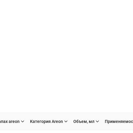
пах areon
Категория Areon
Объем, мл
Применяемос