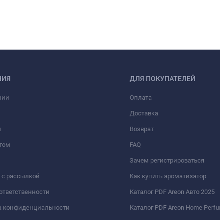
НИЯ
ДЛЯ ПОКУПАТЕЛЕЙ
нии
Оплата
Доставка
ы
Возврат
том
FAQ
Зачем регистрироваться
 с рассылкой
Как купить ароматизатор
 ответственности
Каталог PDF Areon Авто 2025
а конфиденциальности
Каталог PDF Areon Home Perf