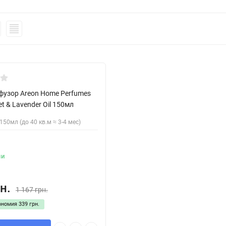
явності!
узор Areon Home Perfumes
et & Lavender Oil 150мл
150мл (до 40 кв.м ≈ 3-4 мес)
ии
н.
1 167 грн.
ономия
339 грн.