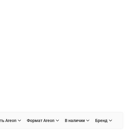
ть Areon
Формат Areon
В наличии
Бренд