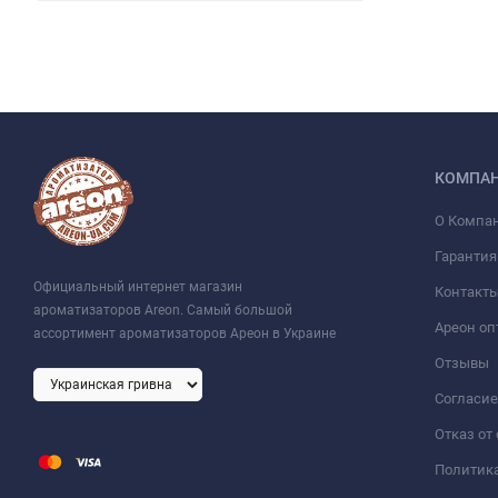
КОМПА
О Компа
Гарантия
Официальный интернет магазин
Контакт
ароматизаторов Areon. Самый большой
Ареон оп
ассортимент ароматизаторов Ареон в Украине
Отзывы
Согласие
Отказ от
Политик