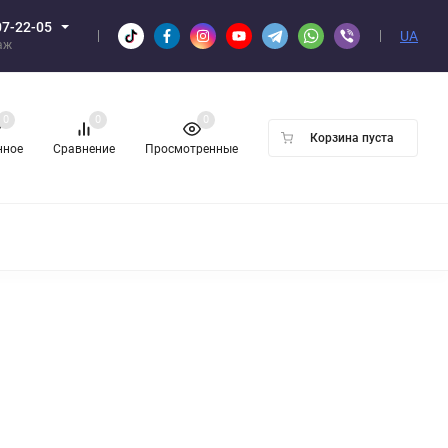
07-22-05
UA
аж
0
0
0
Корзина пуста
нное
Сравнение
Просмотренные
Н ОПТОМ