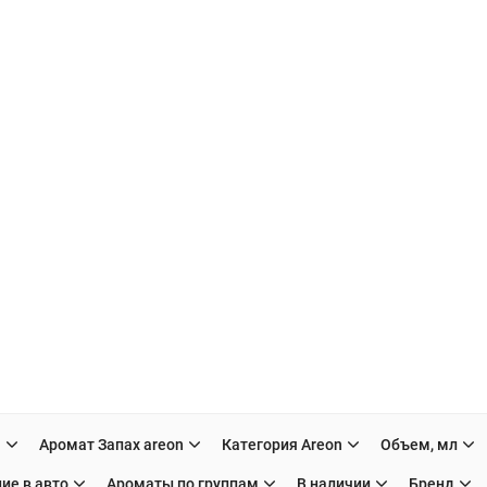
H
Аромат Запах areon
Категория Areon
Объем, мл
ие в авто
Ароматы по группам
В наличии
Бренд