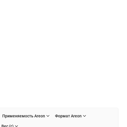
Применяемость Areon
Формат Areon
Вес (г)