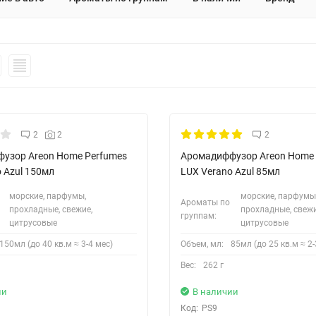
2
2
2
узор Areon Home Perfumes
Аромадиффузор Areon Home 
 Azul 150мл
LUX Verano Azul 85мл
морские, парфумы,
морские, парфумы
Ароматы по
прохладные, свежие,
прохладные, свежи
группам:
цитрусовые
цитрусовые
150мл (до 40 кв.м ≈ 3-4 мес)
Объем, мл:
85мл (до 25 кв.м ≈ 2-
Вес:
262 г
ии
В наличии
Код:
PS9