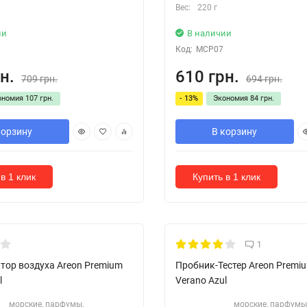
Вес:
220 г
ии
В наличии
Код:
MCP07
н.
610 грн.
709 грн.
694 грн.
ономия
107 грн.
- 13%
Экономия
84 грн.
корзину
В корзину
в 1 клик
Купить в 1 клик
Кожні 1500₴ чеку = 1 тестер
1
тор воздуха Areon Premium
Пробник-Тестер Areon Premiu
l
Verano Azul
морские, парфумы,
морские, парфумы