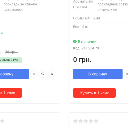
Ароматы по
прохладные, свежие,
прохладные, свежи
группам:
цитрусовые
цитрусовые
Объем, мл:
2мл
Вес:
0 кг
ии
В наличии
Код:
24153-TP01
.
76 грн.
0 грн.
ономия
7 грн.
корзину
В корзину
в 1 клик
Купить в 1 клик
ення [від 30 діб]
Під замовлення [від 30 діб]