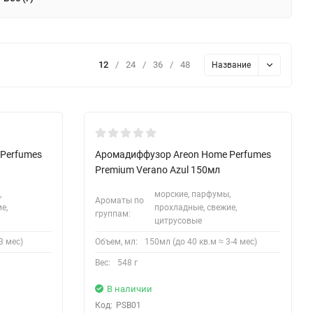
12
/
24
/
36
/
48
Название
Perfumes
Аромадиффузор Areon Home Perfumes
Premium Verano Azul 150мл
,
морские, парфумы,
Ароматы по
е,
прохладные, свежие,
группам:
цитрусовые
3 мес)
Объем, мл:
150мл (до 40 кв.м ≈ 3-4 мес)
Вес:
548 г
В наличии
Код:
PSB01