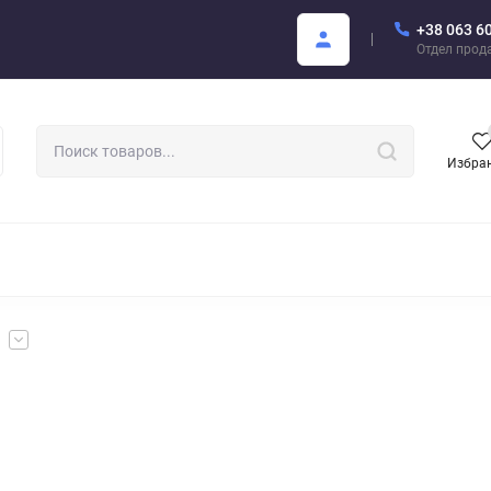
+38 063 6
купателю
Areon Каталог PDF
Отдел прод
Избра
РОМАТИЗАТОРЫ ДЛЯ АВТО
АРОМАТЫ ДЛЯ БИЗНЕСА
АРЕО