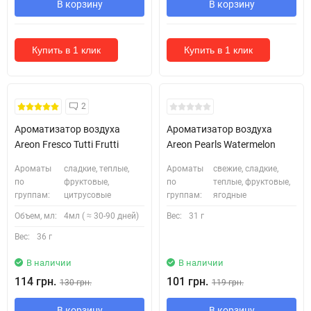
В корзину
В корзину
Купить в 1 клик
Купить в 1 клик
2
Ароматизатор воздуха
Ароматизатор воздуха
Areon Fresco Tutti Frutti
Areon Pearls Watermelon
Ароматы
сладкие, теплые,
Ароматы
свежие, сладкие,
по
фруктовые,
по
теплые, фруктовые,
группам:
цитрусовые
группам:
ягодные
Объем, мл:
4мл ( ≈ 30-90 дней)
Вес:
31 г
Вес:
36 г
В наличии
В наличии
114 грн.
101 грн.
130 грн.
119 грн.
В корзину
В корзину