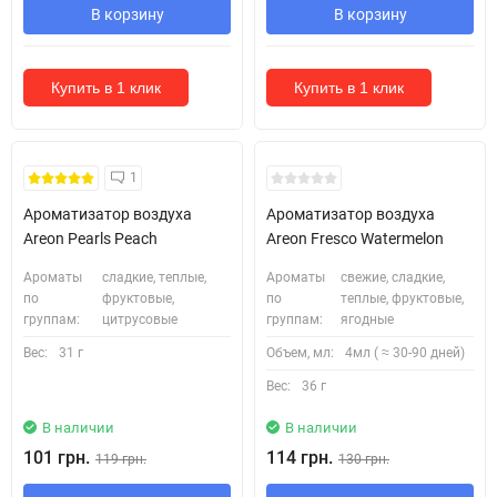
В корзину
В корзину
Купить в 1 клик
Купить в 1 клик
1
Ароматизатор воздуха
Ароматизатор воздуха
Areon Pearls Peach
Areon Fresco Watermelon
Ароматы
сладкие, теплые,
Ароматы
свежие, сладкие,
по
фруктовые,
по
теплые, фруктовые,
группам:
цитрусовые
группам:
ягодные
Вес:
31 г
Объем, мл:
4мл ( ≈ 30-90 дней)
Вес:
36 г
В наличии
В наличии
101 грн.
114 грн.
119 грн.
130 грн.