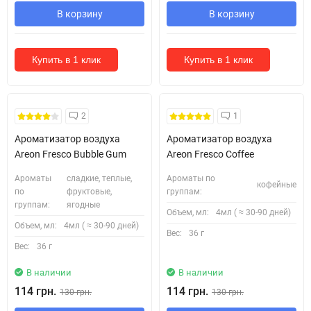
В корзину
В корзину
Купить в 1 клик
Купить в 1 клик
2
1
Ароматизатор воздуха
Ароматизатор воздуха
Areon Fresco Bubble Gum
Areon Fresco Coffee
Ароматы
сладкие, теплые,
Ароматы по
кофейные
по
фруктовые,
группам:
группам:
ягодные
Объем, мл:
4мл ( ≈ 30-90 дней)
Объем, мл:
4мл ( ≈ 30-90 дней)
Вес:
36 г
Вес:
36 г
В наличии
В наличии
114 грн.
114 грн.
130 грн.
130 грн.