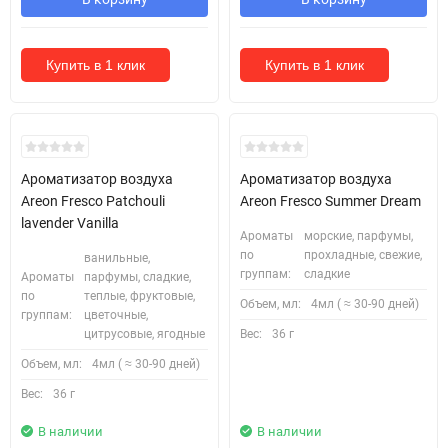
Купить в 1 клик
Купить в 1 клик
Ароматизатор воздуха
Ароматизатор воздуха
Areon Fresco Patchouli
Areon Fresco Summer Dream
lavender Vanilla
Ароматы
морские, парфумы,
по
прохладные, свежие,
ванильные,
группам:
сладкие
Ароматы
парфумы, сладкие,
по
теплые, фруктовые,
Объем, мл:
4мл ( ≈ 30-90 дней)
группам:
цветочные,
цитрусовые, ягодные
Вес:
36 г
Объем, мл:
4мл ( ≈ 30-90 дней)
Вес:
36 г
В наличии
В наличии