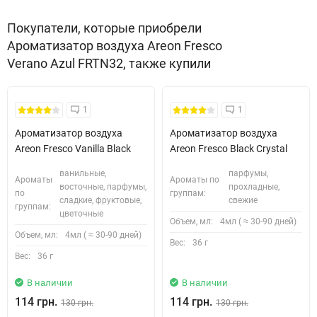
Покупатели, которые приобрели
Ароматизатор воздуха Areon Fresco
Verano Azul FRTN32, также купили
1
1
Ароматизатор воздуха
Ароматизатор воздуха
Areon Fresco Vanilla Black
Areon Fresco Black Crystal
ванильные,
парфумы,
Ароматы
Ароматы по
восточные, парфумы,
прохладные,
по
группам:
сладкие, фруктовые,
свежие
группам:
цветочные
Объем, мл:
4мл ( ≈ 30-90 дней)
Объем, мл:
4мл ( ≈ 30-90 дней)
Вес:
36 г
Вес:
36 г
В наличии
В наличии
114 грн.
114 грн.
130 грн.
130 грн.