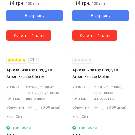
114 грн.
114 грн.
130 грн.
130 грн.
В корзину
В корзину
Купить в 1 клик
Купить в 1 клик
1
Ароматизатор воздуха
Ароматизатор воздуха
Areon Fresco Cherry
Areon Fresco Melon
Ароматы
свежие, сладкие,
Ароматы
сладкие, теплые,
по
теплые, фруктовые,
по
фруктовые,
группам:
цветочные
группам:
цитрусовые
Объем, мл:
4мл ( ≈ 30-90 дней)
Объем, мл:
4мл ( ≈ 30-90 дней)
Вес:
36 г
Вес:
36 г
В наличии
В наличии