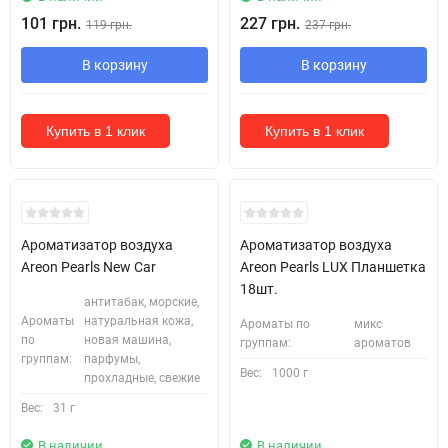
101 грн.
227 грн.
119 грн.
237 грн.
В корзину
В корзину
Купить в 1 клик
Купить в 1 клик
Ароматизатор воздуха
Ароматизатор воздуха
Areon Pearls New Car
Areon Pearls LUX Планшетка
18шт.
антитабак, морские,
Ароматы
натуральная кожа,
Ароматы по
микс
по
новая машина,
группам:
ароматов
группам:
парфумы,
Вес:
1000 г
прохладные, свежие
Вес:
31 г
В наличии
В наличии