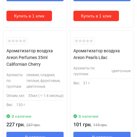
Купить в 1 клик
Купить в 1 клик
Ароматизатор воздуха
Ароматизатор воздуха
Areon Perfumes 35ml
Areon Pearls Lilac
Californian Cherry
Ароматы по
цветочные
группам:
Ароматы
свежие, сладкие,
по
теплые, фруктовые,
Вес:
31 г
группам:
цветочные
Объем, мл:
35мл ( ≈ 1-4 месяца)
Вес:
130 г
В наличии
В наличии
227 грн.
101 грн.
237 грн.
119 грн.