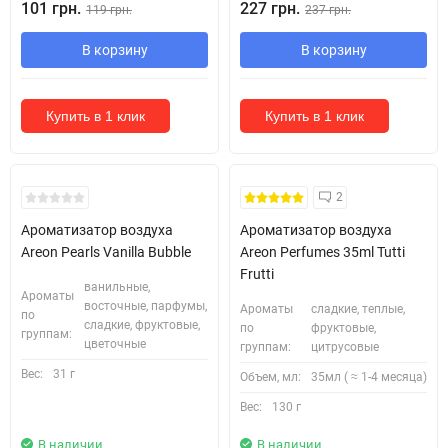
101 грн.
227 грн.
119 грн.
237 грн.
В корзину
В корзину
Купить в 1 клик
Купить в 1 клик
2
Ароматизатор воздуха
Ароматизатор воздуха
Areon Pearls Vanilla Bubble
Areon Perfumes 35ml Tutti
Frutti
ванильные,
Ароматы
восточные, парфумы,
Ароматы
сладкие, теплые,
по
сладкие, фруктовые,
по
фруктовые,
группам:
цветочные
группам:
цитрусовые
Вес:
31 г
Объем, мл:
35мл ( ≈ 1-4 месяца)
Вес:
130 г
В наличии
В наличии