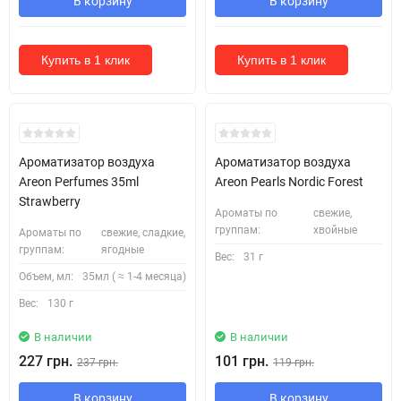
В корзину
В корзину
Купить в 1 клик
Купить в 1 клик
Ароматизатор воздуха
Ароматизатор воздуха
Areon Perfumes 35ml
Areon Pearls Nordic Forest
Strawberry
Ароматы по
свежие,
группам:
хвойные
Ароматы по
свежие, сладкие,
группам:
ягодные
Вес:
31 г
Объем, мл:
35мл ( ≈ 1-4 месяца)
Вес:
130 г
В наличии
В наличии
227 грн.
101 грн.
237 грн.
119 грн.
В корзину
В корзину