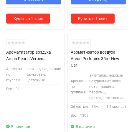
Купить в 1 клик
Купить в 1 клик
Ароматизатор воздуха
Ароматизатор воздуха
Areon Pearls Verbena
Areon Perfumes 35ml New
Car
Ароматы
прохладные, свежие,
по
фруктовые,
антитабак, морские,
группам:
цветочные
Ароматы
натуральная кожа,
по
новая машина,
Вес:
31 г
группам:
парфумы,
прохладные, свежие
Объем, мл:
35мл ( ≈ 1-4 месяца)
Вес:
130 г
В наличии
В наличии