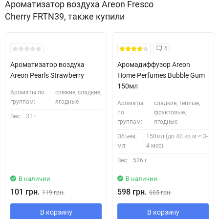
Ароматизатор воздуха Areon Fresco
Cherry FRTN39, также купили
Безкоштовна Доставка
6
Ароматизатор воздуха
Аромадиффузор Areon
Areon Pearls Strawberry
Home Perfumes Bubble Gum
150мл
Ароматы по
свежие, сладкие,
группам:
ягодные
Ароматы
сладкие, теплые,
по
фруктовые,
Вес:
31 г
группам:
ягодные
Объем,
150мл (до 40 кв.м ≈ 3-
мл:
4 мес)
Вес:
536 г
В наличии
В наличии
101 грн.
598 грн.
119 грн.
665 грн.
В корзину
В корзину