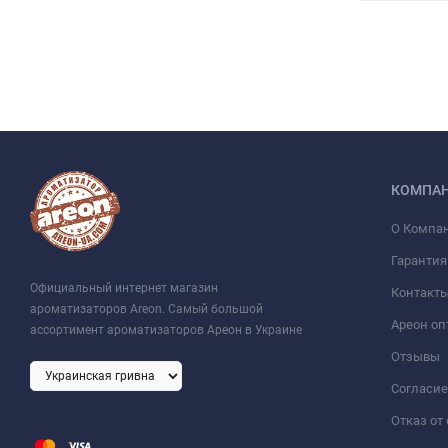
КОМПА
О Компа
Гарантия
Официальный интернет магазин
Контакт
ароматизаторов Areon. Самый большой
Ареон оп
ассортимент ароматизаторов Ареон в Украине
Отзывы
Согласие
Отказ от