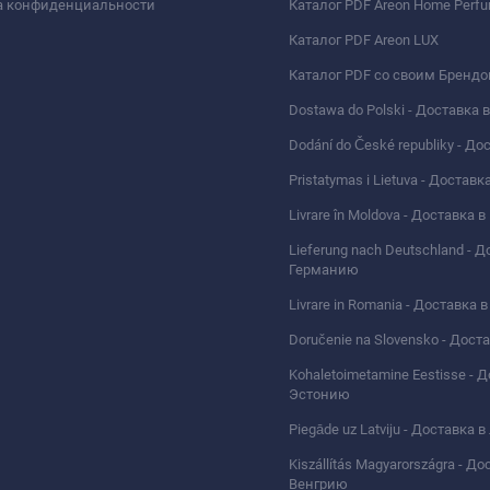
а конфиденциальности
Каталог PDF Areon Home Perf
Каталог PDF Areon LUX
Каталог PDF со своим Бренд
Dostawa do Polski - Доставка
Dodání do České republiky - Д
Pristatymas i Lietuva - Доставк
Livrare în Moldova - Доставка
Lieferung nach Deutschland - Д
Германию
Livrare in Romania - Доставка
Doručenie na Slovensko - Дос
Kohaletoimetamine Eestisse - 
Эстонию
Piegāde uz Latviju - Доставка 
Kiszállítás Magyarországra - До
Венгрию