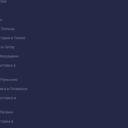
umes
ом
 в Польшу
оставка в Чехию
а в Литву
 в Молдавию
оставка в
 в Румынию
тавка в Словакию
Доставка в
в Латвию
ставка в