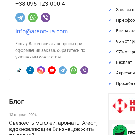
+38 095 123-000-4
Заказы о
При офор
info@areon-ua.com
Все зака
95% отпр
Если у Вас возникли вопросы при
оформлении заказа, обратитесь по
97% отпр
указанным контактам.
Бесплатн
Адресная
Просьба 
Блог
13 апреля 2026
Свежесть мыслей: ароматы Areon,
вдохновляющие Близнецов жить