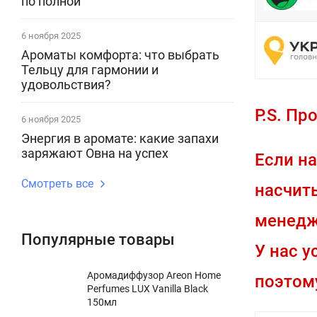
по полной”
6 ноября 2025
Ароматы комфорта: что выбрать
Тельцу для гармонии и
удовольствия?
P.S. Пр
6 ноября 2025
Энергия в аромате: какие запахи
заряжают Овна на успех
Если на
Смотреть все
насчиты
менедж
Популярные товары
У нас у
Аромадиффузор Areon Home
поэтом
Perfumes LUX Vanilla Black
150мл