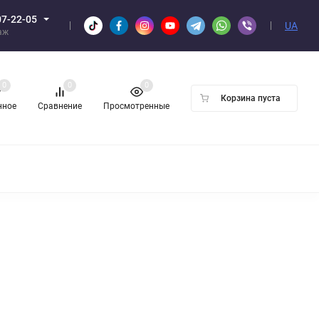
07-22-05
UA
аж
0
0
0
Корзина пуста
нное
Сравнение
Просмотренные
Н ОПТОМ