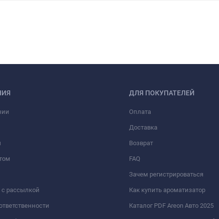
НИЯ
ДЛЯ ПОКУПАТЕЛЕЙ
нии
Оплата
Доставка
ы
Возврат
том
FAQ
Зачем регистрироваться
 с рассылкой
Как купить ароматизатор
 ответственности
Каталог PDF Areon Авто 2025