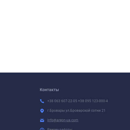
Контакты
+38 063 607-22-05 +38 095 123-000-4
г.Бровары ул.Броварской сотни 21
info@areon-ua.com
Режим работы: