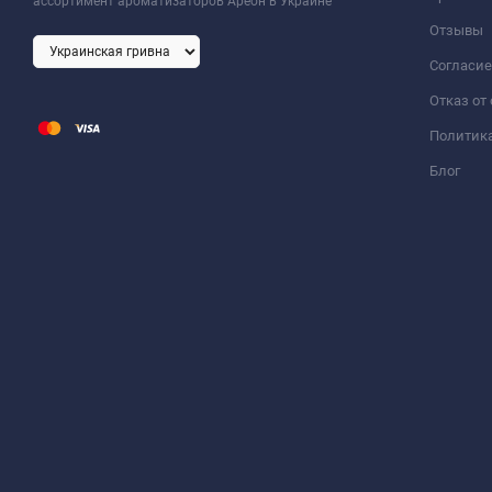
ассортимент ароматизаторов Ареон в Украине
Отзывы
Согласие
Отказ от
Политик
Блог