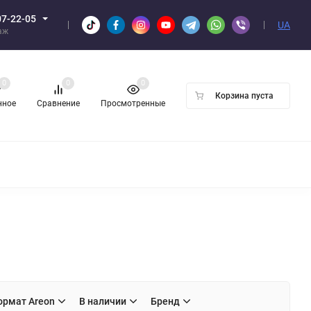
07-22-05
UA
аж
0
0
0
Корзина пуста
нное
Сравнение
Просмотренные
Н ОПТОМ
ормат Areon
В наличии
Бренд