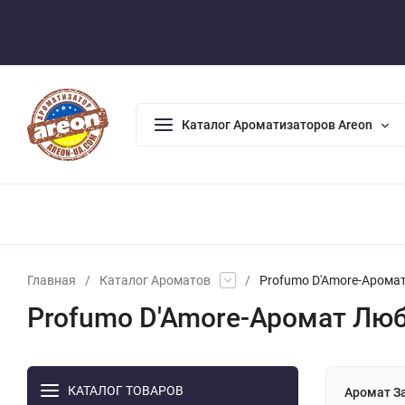
Оплата/Доставка
Возврат/Гарантия
Контакты
По
Каталог Ароматизаторов Areon
АРОМАДИФФУЗОРЫ
АРОМАТИЗАТОРЫ ДЛЯ ДОМА
А
Главная
/
Каталог Ароматов
/
Profumo D'Amore-Арома
Profumo D'Amore-Аромат Лю
КАТАЛОГ ТОВАРОВ
Аромат За