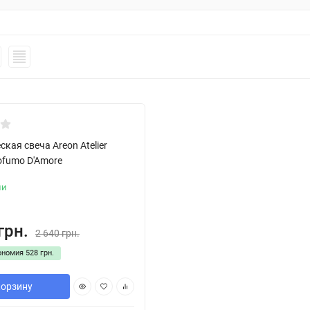
на Доставка
кая свеча Areon Atelier
ofumo D'Amore
ии
грн.
2 640 грн.
ономия
528 грн.
корзину