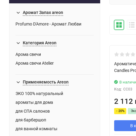
Аромат Запах areon
Profumo D'Amore - Аромат Любви
Категория Areon
Безкоштов
Арома свечи
Арома свечи Atelier
Ароматичес
Candles Pr
Применяемость Areon
В налич
Код:
CC03
ЭКО 100% натуральный
2 112 
ароматы для дома
для СПА салонов
- 20%
Эк
для барбершоп
В 
для ванной комнаты