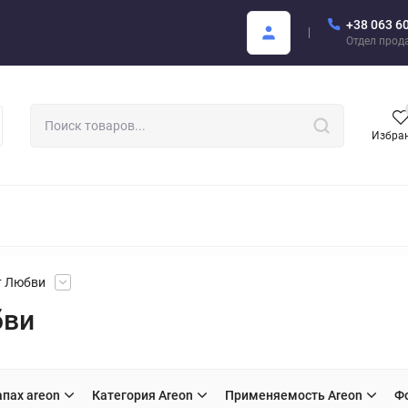
+38 063 6
купателю
Areon Каталог PDF
Отдел прод
Избра
РОМАТИЗАТОРЫ ДЛЯ АВТО
АРОМАТЫ ДЛЯ БИЗНЕСА
АРЕО
т Любви
бви
пах areon
Категория Areon
Применяемость Areon
Ф