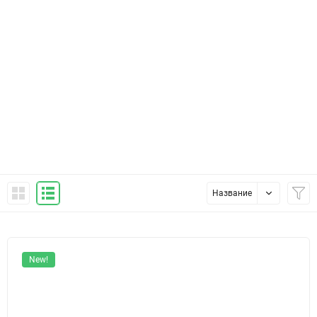
Название
New!