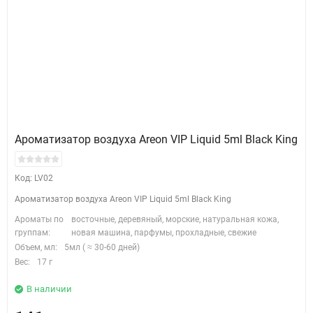
Ароматизатор воздуха Areon VIP Liquid 5ml Black King
Код: LV02
Ароматизатор воздуха Areon VIP Liquid 5ml Black King
Ароматы по
восточные, деревяный, морские, натуральная кожа,
группам:
новая машина, парфумы, прохладные, свежие
Объем, мл:
5мл ( ≈ 30-60 дней)
Вес:
17 г
В наличии