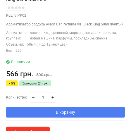
Код: VIPP02
Ароматизатор воздуха Areon Car Perfume VIP Black King 50ml Желтый
Ароматы по
восточные, деревяный, морские, натуральная кожа,
группам:
новая машина, парфумы, прохладные, свежие
Объем, мл:
50мл ( ≈ до 12 месяцев)
Вес:
220 г
В наличии
566 грн.
590 грн.
- 5%
Экономия 24 грн.
Количество:
В корзину