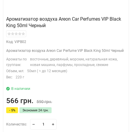
Ароматизатор воздуха Areon Car Perfumes VIP Black
King 50ml Черный
Код: VIPB02
Ароматизатор воздуха Areon Car Perfume VIP Black King 50ml Черный
Ароматы по
восточные, деревяный, морские, натуральная кожа,
группам:
новая машина, парфумы, прохладные, свежие
Объем, мл:
50мл ( ≈ до 12 месяцев)
Вес:
220 г
В наличии
566 грн.
590 грн.
- 5%
Экономия 24 грн.
Количество: