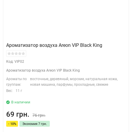
Ароматизатор воздуха Areon VIP Black King
Код: VIP02
Ароматизатор воздуха Areon VIP Black King
Ароматы по
восточные, деревяный, морские, натуральная кожа,
группам:
новая машина, парфумы, прохладные, свежие
Вес:
11 г
В наличии
69 грн.
76 грн.
- 10%
Экономия 7 грн.