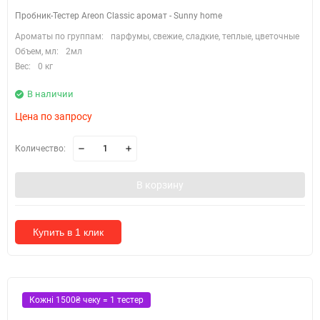
Пробник-Тестер Areon Classic аромат - Sunny home
Ароматы по группам:
парфумы, свежие, сладкие, теплые, цветочные
Объем, мл:
2мл
Вес:
0 кг
В наличии
Цена по запросу
Количество:
В корзину
Купить в 1 клик
Кожні 1500₴ чеку = 1 тестер