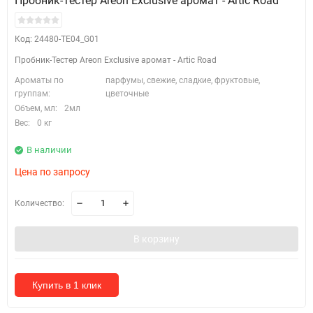
Пробник-Тестер Areon Exclusive аромат - Artic Road
Код: 24480-TE04_G01
Пробник-Тестер Areon Exclusive аромат - Artic Road
Ароматы по
парфумы, свежие, сладкие, фруктовые,
группам:
цветочные
Объем, мл:
2мл
Вес:
0 кг
В наличии
Цена по запросу
Количество:
В корзину
Купить в 1 клик