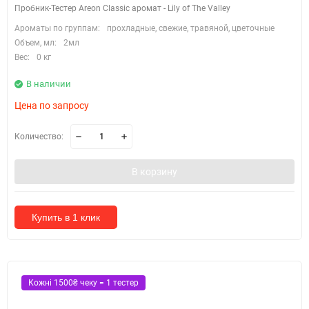
Пробник-Тестер Areon Classic аромат - Lily of The Valley
Ароматы по группам:
прохладные, свежие, травяной, цветочные
Объем, мл:
2мл
Вес:
0 кг
В наличии
Цена по запросу
Количество:
В корзину
Купить в 1 клик
Кожні 1500₴ чеку = 1 тестер