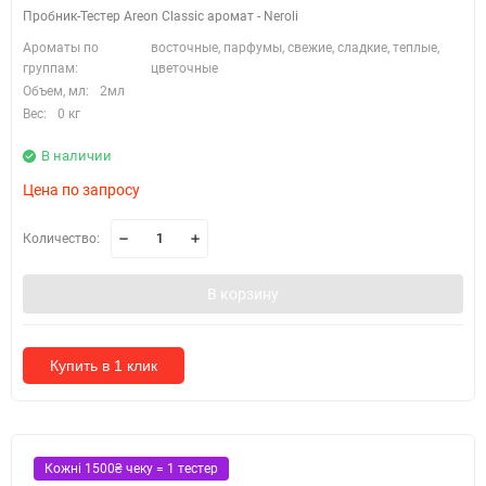
Пробник-Тестер Areon Classic аромат - Neroli
Ароматы по
восточные, парфумы, свежие, сладкие, теплые,
группам:
цветочные
Объем, мл:
2мл
Вес:
0 кг
В наличии
Цена по запросу
Количество:
В корзину
Купить в 1 клик
Кожні 1500₴ чеку = 1 тестер