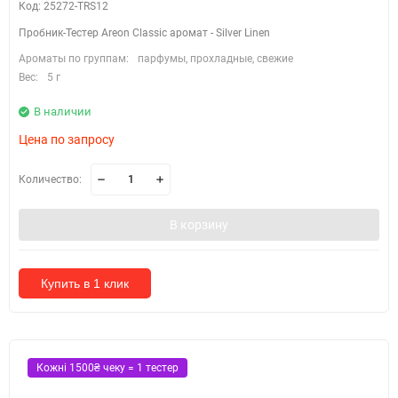
Код: 25272-TRS12
Пробник-Тестер Areon Classic аромат - Silver Linen
Ароматы по группам:
парфумы, прохладные, свежие
Вес:
5 г
В наличии
Цена по запросу
Количество:
В корзину
Купить в 1 клик
Кожні 1500₴ чеку = 1 тестер