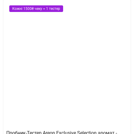
Кожні 1500₴ чеку = 1 тестер
Пробник-Тестер Areon Exclusive Selection аромат -