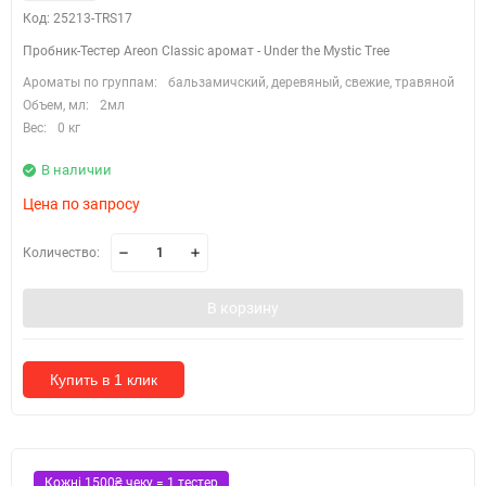
Код: 25213-TRS17
Пробник-Тестер Areon Classic аромат - Under the Mystic Tree
Ароматы по группам:
бальзамичский, деревяный, свежие, травяной
Объем, мл:
2мл
Вес:
0 кг
В наличии
Цена по запросу
Количество:
В корзину
Купить в 1 клик
Кожні 1500₴ чеку = 1 тестер