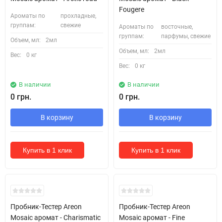
Fougere
Ароматы по
прохладные,
группам:
свежие
Ароматы по
восточные,
группам:
парфумы, свежие
Объем, мл:
2мл
Объем, мл:
2мл
Вес:
0 кг
Вес:
0 кг
В наличии
В наличии
0 грн.
0 грн.
В корзину
В корзину
Купить в 1 клик
Купить в 1 клик
Кожні 1500₴ чеку = 1 тестер
Кожні 1500₴ чеку = 1 тестер
Пробник-Тестер Areon
Пробник-Тестер Areon
Mosaic аромат - Charismatic
Mosaic аромат - Fine