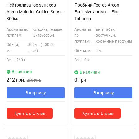
Нейтрализатор запахов
Пробник-Тестер Areon
Areon Malodor Golden Sunset
Exclusive аромат - Fine
300мл
Tobacco
Ароматы по
сладкие, теплые,
Ароматы
антитабак,
группам:
цитрусовые
по
восточные,
группам:
кофейные, парфумы
Объем,
300мл (≈ 30-60
мл:
дней)
Объем, мл:
2мл
Вес:
260 г
Вес:
0 кг
В наличии
В наличии
212 грн.
0 грн.
250 грн.
В корзину
В корзину
Купить в 1 клик
Купить в 1 клик
Кожні 1500₴ чеку = 1 тестер