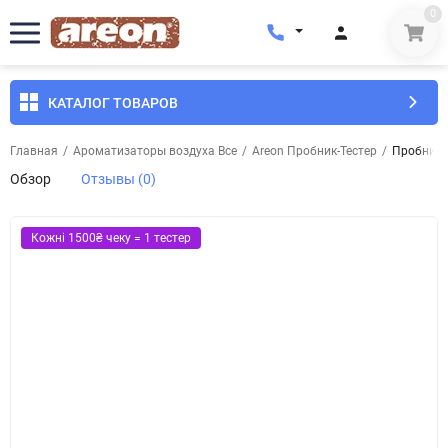
0
КАТАЛОГ ТОВАРОВ
Главная
/
Ароматизаторы воздуха Все
/
Areon Пробник-Тестер
/
Пробник-Т
Обзор
Отзывы (0)
Кожні 1500₴ чеку = 1 тестер