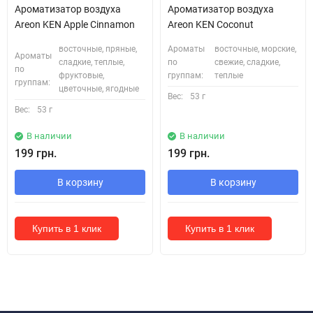
Ароматизатор воздуха
Ароматизатор воздуха
Areon KEN Apple Cinnamon
Areon KEN Coconut
восточные, пряные,
Ароматы
восточные, морские,
Ароматы
сладкие, теплые,
по
свежие, сладкие,
по
фруктовые,
группам:
теплые
группам:
цветочные, ягодные
Вес:
53 г
Вес:
53 г
В наличии
В наличии
199 грн.
199 грн.
В корзину
В корзину
Купить в 1 клик
Купить в 1 клик