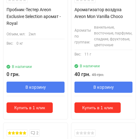
Пробник-Тестер Areon
Ароматизатор воздуха
Exclusive Selection аромат -
Areon Mon Vanilla Choco
Royal
ванильные,
Ароматы
восточные, парфумы,
Объем, мл:
2мл
по
сладкие, фруктовые,
группам:
Вес:
0 кг
цветочные
Вес:
11 г
В наличии
В наличии
0 грн.
40 грн.
45 грн.
В корзину
В корзину
Купить в 1 клик
Купить в 1 клик
2