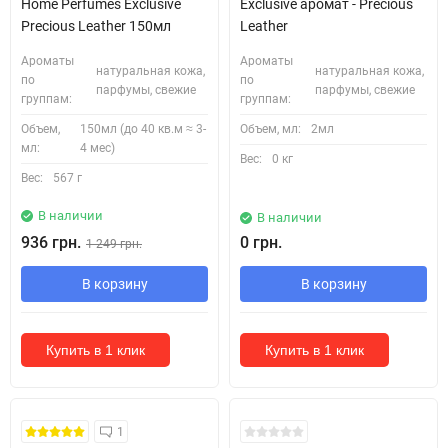
Home Perfumes Exclusive
Exclusive аромат - Precious
Precious Leather 150мл
Leather
Ароматы
Ароматы
натуральная кожа,
натуральная кожа,
по
по
парфумы, свежие
парфумы, свежие
группам:
группам:
Объем,
150мл (до 40 кв.м ≈ 3-
Объем, мл:
2мл
мл:
4 мес)
Вес:
0 кг
Вес:
567 г
В наличии
В наличии
936 грн.
0 грн.
1 249 грн.
В корзину
В корзину
Купить в 1 клик
Купить в 1 клик
Кожні 1500₴ чеку = 1 тестер
1