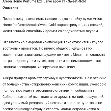
Areon
Home Perfume
Exclusive аромат - Sweet-Gold
Описание:
Первые покупатели, испытавшие новую линейку духов Areon
Home Perfume Mosaic Sweet-Gold, характеризуют, как свежий,
женственный, спокойный аромат со сладковатым вкусом.
Эта цветочно-амбровая композиция явно относится к группе
восточных ароматов. Но ничего общего с «душновато-
масляными» азиатскими духами не имеет. Медвяная сладость
ветра над цветущим лугом, под ярким летним солнцем – вот
главная ассоциация, которую она вызывает.
Амбра придает аромату глубину и чувственность. Но в отличие
от большинства «откровенно женских» композиций, Sweet gold
полностью лишен агрессивного стремления соблазнить.
Соблазн, который вызывает этот аромат, легкий, воздушный,
едва уловимый, рождающий нежные и светлые чувства, а не
всепоглощающую бурную страсть. Явная медовая нотка в