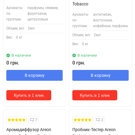
Tobacco
Ароматы
парфумы, свежие,
по
фруктовые,
Ароматы
антитабак,
группам:
цитрусовые
по
восточные,
группам:
кофейные, парфумы
Объем, мл:
2мл
Объем, мл:
2мл
Вес:
0 кг
Вес:
0 кг
В наличии
В наличии
0 грн.
0 грн.
В корзину
В корзину
Купить в 1 клик
Купить в 1 клик
Кожні 1500₴ чеку = 1 тестер
7
2
Аромадиффузор Areon
Пробник-Тестер Areon