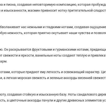
а и пиона, создавая неповторимую композицию, которая пробужда
 и изысканности, жасмин привносит нотку притягательной сладости
н обволакивает нас нежными и гладкими нотами, создавая ощущение
обую нежность, которая приятно окутывает наши чувства и позвол
ью. Он раскрывается фруктовыми и гурманскими нотами, придающ
т свежести и яркости, ванильные ноты создают теплую и привлек
шарм.
нотами, которые придают ему легкость и освежающий характер. Ц
и, а легкая морская свежесть и зеленые аккорды весенней свежес
оту, создавая стойкую и изысканную базу. Ноты сандалового дере
ость, а цветочные аккорды пачули и других древесных элементов у