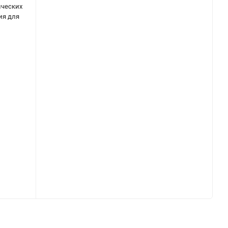
ических
ия для