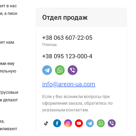
ет в нас
, а пион
Отдел продаж
+38 063 607-22-05
яет нам
Помощь
+38 095 123-000-4
ими ему
ательную
info@areon-ua.com
итрусовые
Если у Вас возникли вопросы при
ти делают
оформлении заказа, обратитесь по
указанным контактам.
ва,
силивают