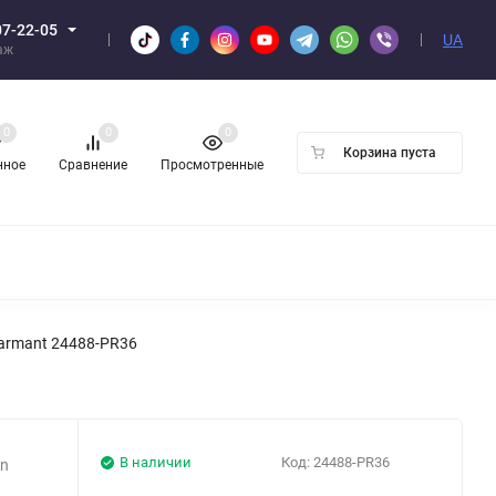
07-22-05
UA
аж
0
0
0
Корзина пуста
нное
Сравнение
Просмотренные
Н ОПТОМ
Charmant 24488-PR36
В наличии
Код:
24488-PR36
on