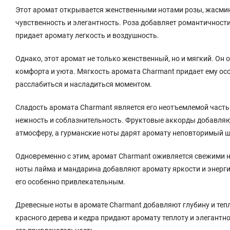
Этот аромат открывается женственными нотами розы, жасмин
чувственность и элегантность. Роза добавляет романтичности
придает аромату легкость и воздушность.
Однако, этот аромат не только женственный, но и мягкий. О
комфорта и уюта. Мягкость аромата Charmant придает ему ос
расслабиться и насладиться моментом.
Сладость аромата Charmant является его неотъемлемой част
нежность и соблазнительность. Фруктовые аккорды добавляю
атмосферу, а гурманские ноты дарят аромату неповторимый 
Одновременно с этим, аромат Charmant оживляется свежими 
ноты лайма и мандарина добавляют аромату яркости и энерги
его особенно привлекательным.
Древесные ноты в аромате Charmant добавляют глубину и тепл
красного дерева и кедра придают аромату теплоту и элегантн