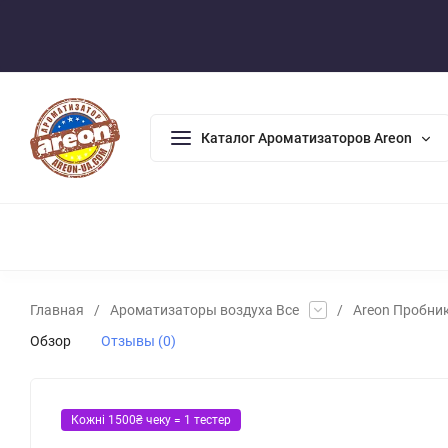
Оплата/Доставка
Возврат/Гарантия
Контакты
По
Каталог Ароматизаторов Areon
АРОМАДИФФУЗОРЫ
АРОМАТИЗАТОРЫ ДЛЯ ДОМА
А
Главная
/
Ароматизаторы воздуха Все
/
Areon Пробник
Обзор
Отзывы (0)
Кожні 1500₴ чеку = 1 тестер