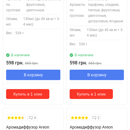
по
фруктовые,
Ароматы
парфумы, сладкие,
группам:
цветочные
по
теплые, фруктовые,
группам:
цветочные,
Объем,
150мл (до 40 кв.м ≈ 3-
цитрусовые, ягодные
мл:
4 мес)
Объем,
150мл (до 40 кв.м ≈ 3-
Вес:
536 г
мл:
4 мес)
Вес:
536 г
В наличии
В наличии
598 грн.
598 грн.
665 грн.
665 грн.
В корзину
В корзину
Купить в 1 клик
Купить в 1 клик
Безкоштовна Доставка
4
2
Аромадиффузор Areon
Аромадиффузор Areon