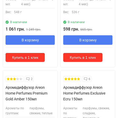
мл:
4 мес)
мл:
4 мес)
Вес:
548 г
Вес:
536 г
В наличии
В наличии
1 061 грн.
598 грн.
1 249 грн.
665 грн.
В корзину
В корзину
Купить в 1 клик
Купить в 1 клик
2
6
Аромадиффузор Areon
Аромадиффузор Areon
Home Perfumes Premium
Home Perfumes Exclusive
Gold Amber 150мл
Ecru 150мл
Ароматы по
парфумы,
Ароматы
парфумы, свежие,
группам:
свежие, теплые
по
сладкие,