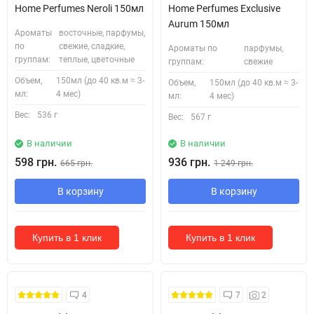
Home Perfumes Neroli 150мл
Home Perfumes Exclusive
Aurum 150мл
Ароматы
восточные, парфумы,
по
свежие, сладкие,
Ароматы по
парфумы,
группам:
теплые, цветочные
группам:
свежие
Объем,
150мл (до 40 кв.м ≈ 3-
Объем,
150мл (до 40 кв.м ≈ 3-
мл:
4 мес)
мл:
4 мес)
Вес:
536 г
Вес:
567 г
В наличии
В наличии
598 грн.
936 грн.
665 грн.
1 249 грн.
В корзину
В корзину
Купить в 1 клик
Купить в 1 клик
4
7
2