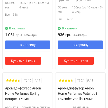
группам:
фруктовые
Объем,
150мл (до 40 кв.м ≈ 3-
мл:
4 мес)
Объем,
150мл (до 40 кв.м ≈ 3-
мл:
4 мес)
Вес:
548 г
Вес:
567 г
В наличии
В наличии
1 061 грн.
936 грн.
1 249 грн.
1 249 грн.
В корзину
В корзину
Купить в 1 клик
Купить в 1 клик
Безкоштовна Доставка
Безкоштовна Доставка
10
1
24
1
Аромадиффузор Areon
Аромадиффузор Areon
Home Perfumes Spring
Home Perfumes Patchouli
Bouquet 150мл
Lavender Vanilla 150мл
Ароматы
прохладные, свежие,
ванильные,