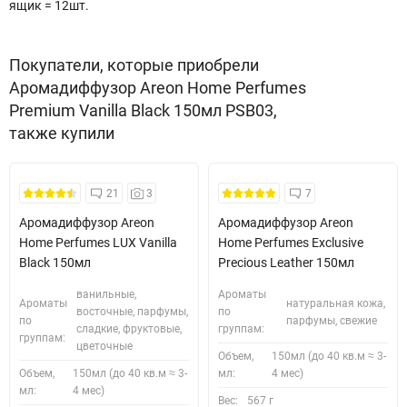
ящик = 12шт.
Покупатели, которые приобрели
Аромадиффузор Areon Home Perfumes
Premium Vanilla Black 150мл PSB03,
также купили
21
3
7
Аромадиффузор Areon
Аромадиффузор Areon
Home Perfumes LUX Vanilla
Home Perfumes Exclusive
Black 150мл
Precious Leather 150мл
ванильные,
Ароматы
Ароматы
натуральная кожа,
восточные, парфумы,
по
по
парфумы, свежие
сладкие, фруктовые,
группам:
группам:
цветочные
Объем,
150мл (до 40 кв.м ≈ 3-
Объем,
150мл (до 40 кв.м ≈ 3-
мл:
4 мес)
мл:
4 мес)
Вес:
567 г