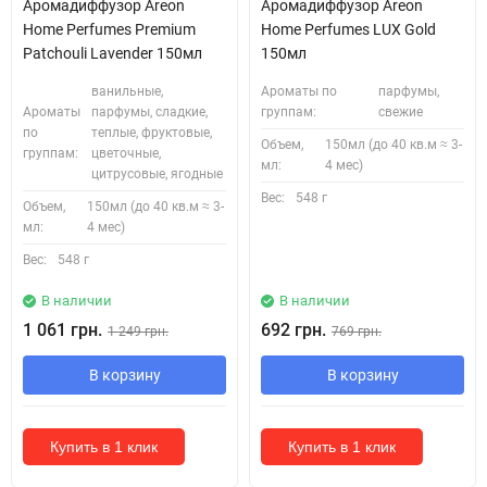
Аромадиффузор Areon
Аромадиффузор Areon
Home Perfumes Premium
Home Perfumes LUX Gold
Patchouli Lavender 150мл
150мл
ванильные,
Ароматы по
парфумы,
Ароматы
парфумы, сладкие,
группам:
свежие
по
теплые, фруктовые,
Объем,
150мл (до 40 кв.м ≈ 3-
группам:
цветочные,
мл:
4 мес)
цитрусовые, ягодные
Вес:
548 г
Объем,
150мл (до 40 кв.м ≈ 3-
мл:
4 мес)
Вес:
548 г
В наличии
В наличии
1 061 грн.
692 грн.
1 249 грн.
769 грн.
В корзину
В корзину
Купить в 1 клик
Купить в 1 клик