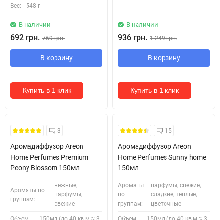
Вес:
548 г
В наличии
В наличии
692 грн.
936 грн.
769 грн.
1 249 грн.
В корзину
В корзину
Купить в 1 клик
Купить в 1 клик
Безкоштовна Доставка
3
15
Аромадиффузор Areon
Аромадиффузор Areon
Home Perfumes Premium
Home Perfumes Sunny home
Peony Blossom 150мл
150мл
нежные,
Ароматы
парфумы, свежие,
Ароматы по
парфумы,
по
сладкие, теплые,
группам:
свежие
группам:
цветочные
Объем,
150мл (до 40 кв.м ≈ 3-
Объем,
150мл (до 40 кв.м ≈ 3-