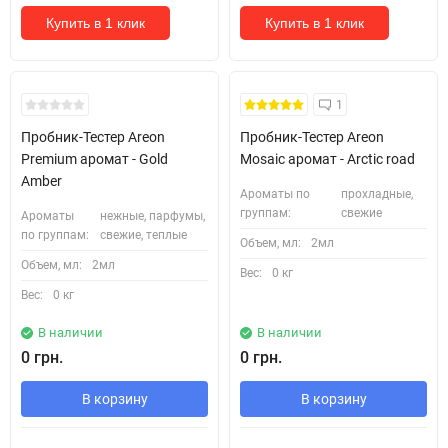
Купить в 1 клик
Купить в 1 клик
Кожні 1500₴ чеку = 1 тестер
Кожні 1500₴ чеку = 1 тестер
1
Пробник-Тестер Areon
Пробник-Тестер Areon
Premium аромат - Gold
Mosaic аромат - Arctic road
Amber
Ароматы по
прохладные,
группам:
свежие
Ароматы
нежные, парфумы,
по группам:
свежие, теплые
Объем, мл:
2мл
Объем, мл:
2мл
Вес:
0 кг
Вес:
0 кг
В наличии
В наличии
0 грн.
0 грн.
В корзину
В корзину