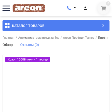
0
КАТАЛОГ ТОВАРОВ
Главная
/
Ароматизаторы воздуха Все
/
Areon Пробник-Тестер
/
Пробник-Т
Обзор
Отзывы (0)
Кожні 1500₴ чеку = 1 тестер