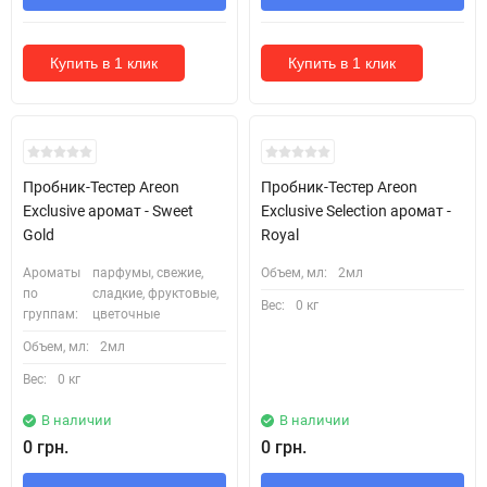
Купить в 1 клик
Купить в 1 клик
Кожні 1500₴ чеку = 1 тестер
Кожні 1500₴ чеку = 1 тестер
Пробник-Тестер Areon
Пробник-Тестер Areon
Exclusive аромат - Sweet
Exclusive Selection аромат -
Gold
Royal
Ароматы
парфумы, свежие,
Объем, мл:
2мл
по
сладкие, фруктовые,
Вес:
0 кг
группам:
цветочные
Объем, мл:
2мл
Вес:
0 кг
В наличии
В наличии
0 грн.
0 грн.