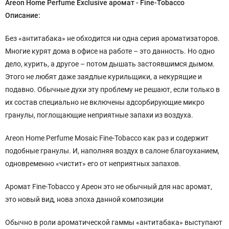
Areon
Home Perfume Exclusive
аромат - Fine-Tobacco
Описание:
Без «антитабака» не обходится ни одна серия ароматизаторов.
Многие курят дома в офисе на работе – это данность. Но одно
дело, курить, а другое – потом дышать застоявшимся дымом.
Этого не любят даже заядлые курильщики, а некурящие и
подавно. Обычные духи эту проблему не решают, если только в
их состав специально не включены адсорбирующие микро
гранулы, поглощающие неприятные запахи из воздуха.
Areon Home Perfume Mosaic Fine-Tobacco как раз и содержит
подобные гранулы. И, наполняя воздух в салоне благоуханием,
одновременно «чистит» его от неприятных запахов.
Аромат Fine-Tobacco у Ареон это не обычный для нас аромат,
это новый вид, нова эпоха данной композиции
Обычно в роли ароматической гаммы «антитабака» выступают