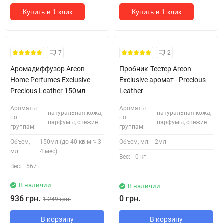
Купить в 1 клик
Купить в 1 клик
Кожні 1500₴ чеку = 1 тестер
7
2
Аромадиффузор Areon
Пробник-Тестер Areon
Home Perfumes Exclusive
Exclusive аромат - Precious
Precious Leather 150мл
Leather
Ароматы
Ароматы
натуральная кожа,
натуральная кожа,
по
по
парфумы, свежие
парфумы, свежие
группам:
группам:
Объем,
150мл (до 40 кв.м ≈ 3-
Объем, мл:
2мл
мл:
4 мес)
Вес:
0 кг
Вес:
567 г
В наличии
В наличии
936 грн.
0 грн.
1 249 грн.
В корзину
В корзину