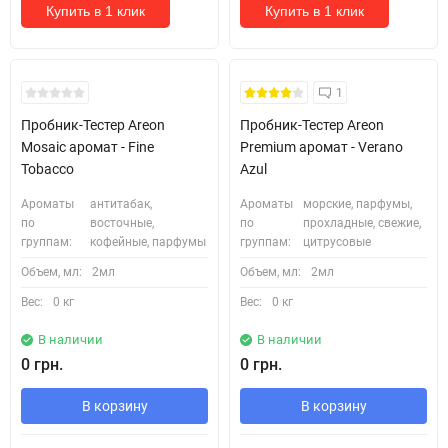
Купить в 1 клик
Купить в 1 клик
Кожні 1500₴ чеку = 1 тестер
Кожні 1500₴ чеку = 1 тестер
1
Пробник-Тестер Areon
Пробник-Тестер Areon
Mosaic аромат - Fine
Premium аромат - Verano
Tobacco
Azul
Ароматы
антитабак,
Ароматы
морские, парфумы,
по
восточные,
по
прохладные, свежие,
группам:
кофейные, парфумы
группам:
цитрусовые
Объем, мл:
2мл
Объем, мл:
2мл
Вес:
0 кг
Вес:
0 кг
В наличии
В наличии
0 грн.
0 грн.
В корзину
В корзину