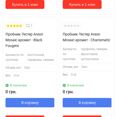
Купить в 1 клик
Купить в 1 клик
Кожні 1500₴ чеку = 1 тестер
Кожні 1500₴ чеку = 1 тестер
1
Пробник-Тестер Areon
Пробник-Тестер Areon
Mosaic аромат - Black
Mosaic аромат - Charismatic
Fougere
Ароматы
парфумы, свежие,
по
фруктовые,
Ароматы по
восточные,
группам:
цитрусовые
группам:
парфумы, свежие
Объем, мл:
2мл
Объем, мл:
2мл
Вес:
0 кг
Вес:
0 кг
В наличии
В наличии
0 грн.
0 грн.
В корзину
В корзину