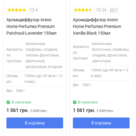
4
24
2
Аромадиффузор Areon
Аромадиффузор Areon
Home Perfumes Premium
Home Perfumes Premium
Patchouli Lavender 150мл
Vanilla Black 150мл
ванильные,
ванильные,
Ароматы
Ароматы
парфумы, сладкие,
восточные, парфумы,
по
по
теплые, фруктовые,
сладкие, фруктовые,
группам:
группам:
цветочные,
цветочные
цитрусовые, ягодные
Объем,
150мл (до 40 кв.м ≈ 3-
Объем,
150мл (до 40 кв.м ≈ 3-
мл:
4 мес)
мл:
4 мес)
Вес:
548 г
Вес:
548 г
В наличии
В наличии
1 061 грн.
1 061 грн.
1 249 грн.
1 249 грн.
В корзину
В корзину