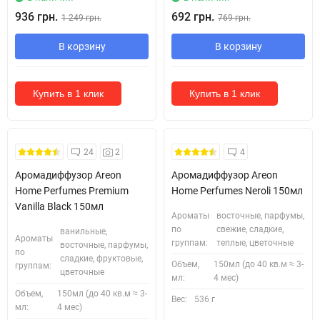
936 грн.
692 грн.
1 249 грн.
769 грн.
В корзину
В корзину
Купить в 1 клик
Купить в 1 клик
Безкоштовна Доставка
24
2
4
Аромадиффузор Areon
Аромадиффузор Areon
Home Perfumes Premium
Home Perfumes Neroli 150мл
Vanilla Black 150мл
Ароматы
восточные, парфумы,
по
свежие, сладкие,
ванильные,
Ароматы
группам:
теплые, цветочные
восточные, парфумы,
по
сладкие, фруктовые,
Объем,
150мл (до 40 кв.м ≈ 3-
группам:
цветочные
мл:
4 мес)
Объем,
150мл (до 40 кв.м ≈ 3-
Вес:
536 г
мл:
4 мес)