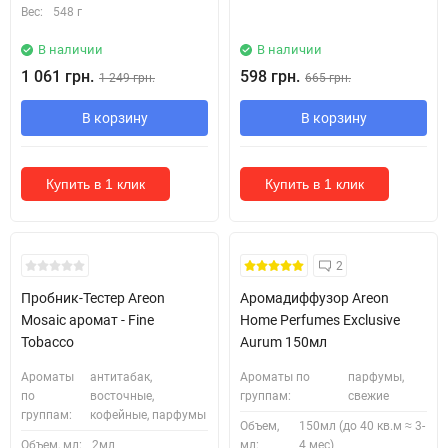
Вес:
548 г
В наличии
В наличии
1 061 грн.
598 грн.
1 249 грн.
665 грн.
В корзину
В корзину
Купить в 1 клик
Купить в 1 клик
Кожні 1500₴ чеку = 1 тестер
2
Пробник-Тестер Areon
Аромадиффузор Areon
Mosaic аромат - Fine
Home Perfumes Exclusive
Tobacco
Aurum 150мл
Ароматы
антитабак,
Ароматы по
парфумы,
по
восточные,
группам:
свежие
группам:
кофейные, парфумы
Объем,
150мл (до 40 кв.м ≈ 3-
Объем, мл:
2мл
мл:
4 мес)