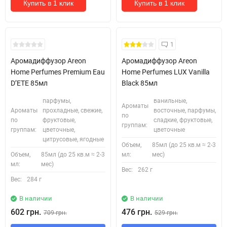
Купить в 1 клик
Купить в 1 клик
1
Аромадиффузор Areon
Аромадиффузор Areon
Home Perfumes Premium Eau
Home Perfumes LUX Vanilla
D’ETE 85мл
Black 85мл
парфумы,
ванильные,
Ароматы
Ароматы
прохладные, свежие,
восточные, парфумы,
по
по
фруктовые,
сладкие, фруктовые,
группам:
группам:
цветочные,
цветочные
цитрусовые, ягодные
Объем,
85мл (до 25 кв.м ≈ 2-3
Объем,
85мл (до 25 кв.м ≈ 2-3
мл:
мес)
мл:
мес)
Вес:
262 г
Вес:
284 г
В наличии
В наличии
602 грн.
476 грн.
709 грн.
529 грн.