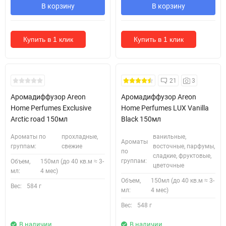
В корзину
В корзину
Купить в 1 клик
Купить в 1 клик
21
3
Аромадиффузор Areon
Аромадиффузор Areon
Home Perfumes Exclusive
Home Perfumes LUX Vanilla
Arctic road 150мл
Black 150мл
Ароматы по
прохладные,
ванильные,
Ароматы
группам:
свежие
восточные, парфумы,
по
сладкие, фруктовые,
группам:
Объем,
150мл (до 40 кв.м ≈ 3-
цветочные
мл:
4 мес)
Объем,
150мл (до 40 кв.м ≈ 3-
Вес:
584 г
мл:
4 мес)
Вес:
548 г
В наличии
В наличии