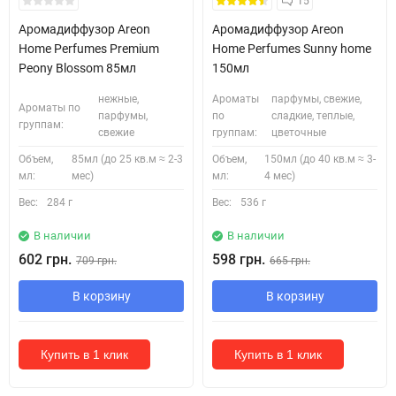
15
Аромадиффузор Areon
Аромадиффузор Areon
Home Perfumes Premium
Home Perfumes Sunny home
Peony Blossom 85мл
150мл
нежные,
Ароматы
парфумы, свежие,
Ароматы по
парфумы,
по
сладкие, теплые,
группам:
свежие
группам:
цветочные
Объем,
85мл (до 25 кв.м ≈ 2-3
Объем,
150мл (до 40 кв.м ≈ 3-
мл:
мес)
мл:
4 мес)
Вес:
284 г
Вес:
536 г
В наличии
В наличии
602 грн.
598 грн.
709 грн.
665 грн.
В корзину
В корзину
Купить в 1 клик
Купить в 1 клик