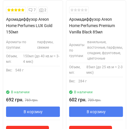
7
2
Аромадиффузор Areon
Аромадиффузор Areon
Home Perfumes LUX Gold
Home Perfumes Premium
150мл
Vanilla Black 85мл
Ароматы по
парфумы,
ванильные,
Ароматы
группам:
свежие
восточные, парфумы,
по
сладкие, фруктовые,
группам:
Объем,
150мл (до 40 кв.м ≈ 3-
цветочные
мл:
4 мес)
Объем,
85мл (до 25 кв.м ≈ 2-3
Вес:
548 г
мл:
мес)
Вес:
284 г
В наличии
В наличии
692 грн.
602 грн.
769 грн.
709 грн.
В корзину
В корзину