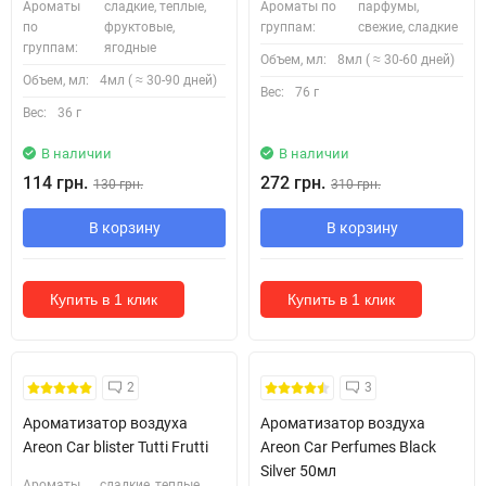
Ароматы
сладкие, теплые,
Ароматы по
парфумы,
по
фруктовые,
группам:
свежие, сладкие
группам:
ягодные
Объем, мл:
8мл ( ≈ 30-60 дней)
Объем, мл:
4мл ( ≈ 30-90 дней)
Вес:
76 г
Вес:
36 г
В наличии
В наличии
114 грн.
272 грн.
130 грн.
310 грн.
В корзину
В корзину
Купить в 1 клик
Купить в 1 клик
2
3
Ароматизатор воздуха
Ароматизатор воздуха
Areon Car blister Tutti Frutti
Areon Car Perfumes Black
Silver 50мл
Ароматы
сладкие, теплые,