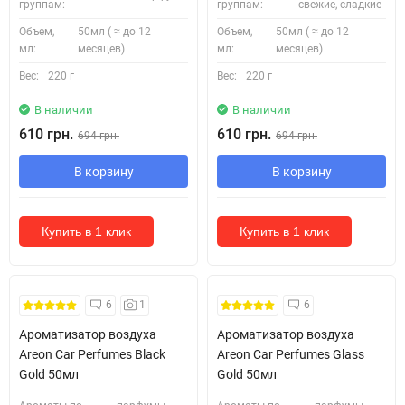
группам:
группам:
свежие, сладкие
Объем,
50мл ( ≈ до 12
Объем,
50мл ( ≈ до 12
мл:
месяцев)
мл:
месяцев)
Вес:
220 г
Вес:
220 г
В наличии
В наличии
610 грн.
610 грн.
694 грн.
694 грн.
В корзину
В корзину
Купить в 1 клик
Купить в 1 клик
6
1
6
Ароматизатор воздуха
Ароматизатор воздуха
Areon Car Perfumes Black
Areon Car Perfumes Glass
Gold 50мл
Gold 50мл