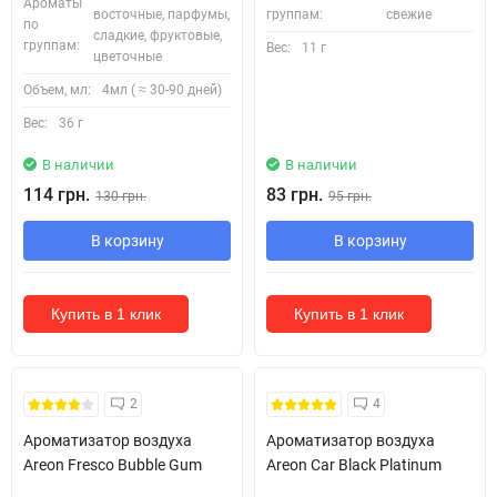
Ароматы
восточные, парфумы,
группам:
свежие
по
сладкие, фруктовые,
группам:
Вес:
11 г
цветочные
Объем, мл:
4мл ( ≈ 30-90 дней)
Вес:
36 г
В наличии
В наличии
114 грн.
83 грн.
130 грн.
95 грн.
В корзину
В корзину
Купить в 1 клик
Купить в 1 клик
2
4
Ароматизатор воздуха
Ароматизатор воздуха
Areon Fresco Bubble Gum
Areon Car Black Platinum