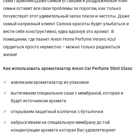
сама гармония!Даже самый уставший и раздраженный член
семьи оставит все свои проблемы за порогом, как только
почувствует этот удивительный запах покоя и чистоты. Даже
самый капризный клиент Салона красоты будет улыбаться и
вести себя конструктивно, едва вдохнув это аромат. В
помещении, где пахнет Areon Home Perfume Verano Azul
сердиться просто неуместно – можно только радоваться
жизни!
Как использовать
ароматизатор Areon Car Perfume 50ml
Glass
:
извлекаем ароматизатор из упаковки
вытягиваем специальное саше с мембраной, которая и
будет источником аромата
открываем защитный колпачок с бутылочки
набрызгиваем на специальную мембрану до той
концентрации аромата которая Вас удовлетворяет