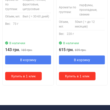
по
фруктовые,
парфумы,
Ароматы по
группам:
цитрусовые
прохладные,
группам:
свежие
Объем, мл:
8мл ( ≈ 30-60 дней)
Объем,
50мл ( ≈ до 12
Вес:
73 г
мл:
месяцев)
Вес:
220 г
В наличии
В наличии
143 грн.
615 грн.
169 грн.
699 грн.
В корзину
В корзину
Купить в 1 клик
Купить в 1 клик