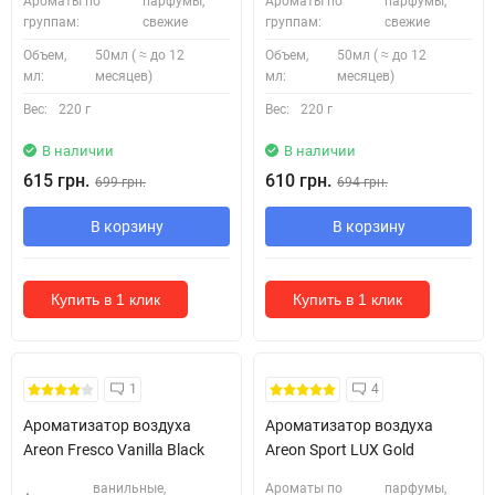
Ароматы по
парфумы,
Ароматы по
парфумы,
группам:
свежие
группам:
свежие
Объем,
50мл ( ≈ до 12
Объем,
50мл ( ≈ до 12
мл:
месяцев)
мл:
месяцев)
Вес:
220 г
Вес:
220 г
В наличии
В наличии
615 грн.
610 грн.
699 грн.
694 грн.
В корзину
В корзину
Купить в 1 клик
Купить в 1 клик
1
4
Ароматизатор воздуха
Ароматизатор воздуха
Areon Fresco Vanilla Black
Areon Sport LUX Gold
ванильные,
Ароматы по
парфумы,