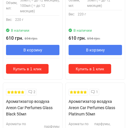
50мл ( ≈ до 12 месяцев),
Объем,
50мл ( ≈ до 12
Объем,
100мл ( ≈ до 12
мл:
месяцев)
мл:
месяцев)
Вес:
220 г
Вес:
220 г
В наличии
В наличии
610 грн.
610 грн.
694 грн.
694 грн.
В корзину
В корзину
Купить в 1 клик
Купить в 1 клик
2
1
Ароматизатор воздуха
Ароматизатор воздуха
Areon Car Perfumes Glass
Areon Car Perfumes Glass
Black 50мл
Platinum 50мл
Ароматы по
Ароматы по
парфумы,
парфумы