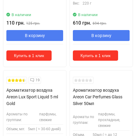
Вес:
220 г
В наличии
В наличии
110 грн.
610 грн.
125 грн.
694 грн.
В корзину
В корзину
Купить в 1 клик
Купить в 1 клик
19
Ароматизатор воздуха
Ароматизатор воздуха
Areon Lux Sport Liquid 5 ml
Areon Car Perfumes Glass
Gold
Silver 50мл
Ароматы по
парфумы,
парфумы,
Ароматы по
группам:
свежие
прохладные,
группам:
свежие
Объем, мл:
5мл ( ≈ 30-60 дней)
Объем,
50мл ( ≈ до 12