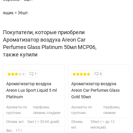
ящик = 36шт.
Покупатели, которые приобрели
Ароматизатор воздуха Areon Car
Perfumes Glass Platinum 50мл MCP06,
также купили
1
6
Ароматизатор воздуха
Ароматизатор воздуха
Areon Lux Sport Liquid 5 ml
Areon Car Perfumes Glass
Platinum
Gold 50мл
Ароматы по
парфумы,
Ароматы по
парфумы,
группам:
свежие, сладкие
группам:
свежие
Объем, мл:
5мл ( ≈ 30-60 дней)
Объем,
50мл ( ≈ до 12
мл:
месяцев)
Вес:
17 г