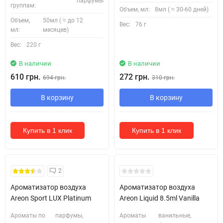
парфумы
группам:
Объем, мл:
8мл ( ≈ 30-60 дней)
Объем,
50мл ( ≈ до 12
Вес:
76 г
мл:
месяцев)
Вес:
220 г
В наличии
В наличии
610 грн.
272 грн.
694 грн.
310 грн.
В корзину
В корзину
Купить в 1 клик
Купить в 1 клик
2
Ароматизатор воздуха
Ароматизатор воздуха
Areon Sport LUX Platinum
Areon Liquid 8.5ml Vanilla
Ароматы по
парфумы,
Ароматы
ванильные,