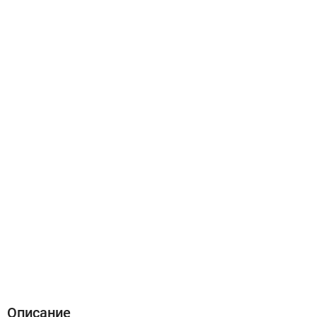
Описание
Характеристики
Отзывы (1)
Описание