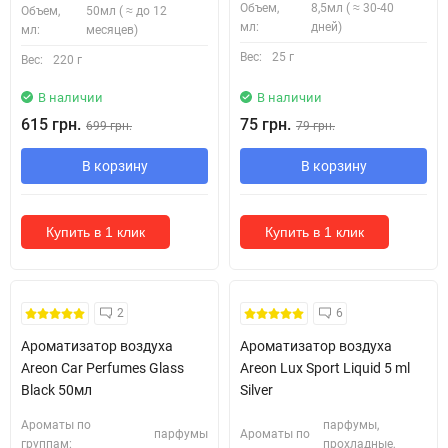
Объем,
8,5мл ( ≈ 30-40
Объем,
50мл ( ≈ до 12
мл:
дней)
мл:
месяцев)
Вес:
25 г
Вес:
220 г
В наличии
В наличии
615 грн.
75 грн.
699 грн.
79 грн.
В корзину
В корзину
Купить в 1 клик
Купить в 1 клик
2
6
Ароматизатор воздуха
Ароматизатор воздуха
Areon Car Perfumes Glass
Areon Lux Sport Liquid 5 ml
Black 50мл
Silver
Ароматы по
парфумы,
парфумы
Ароматы по
группам:
прохладные,