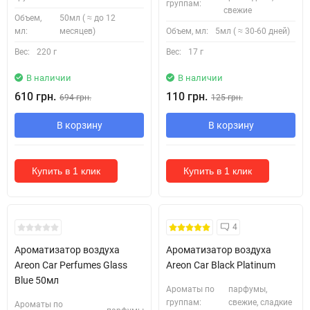
группам:
свежие
Объем,
50мл ( ≈ до 12
мл:
месяцев)
Объем, мл:
5мл ( ≈ 30-60 дней)
Вес:
220 г
Вес:
17 г
В наличии
В наличии
610 грн.
110 грн.
694 грн.
125 грн.
В корзину
В корзину
Купить в 1 клик
Купить в 1 клик
4
Ароматизатор воздуха
Ароматизатор воздуха
Areon Car Perfumes Glass
Areon Car Black Platinum
Blue 50мл
Ароматы по
парфумы,
группам:
свежие, сладкие
Ароматы по