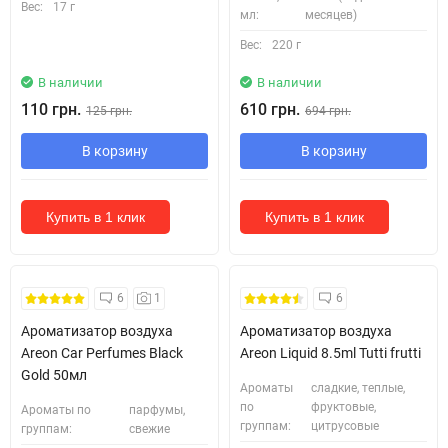
Вес:
17 г
мл:
месяцев)
Вес:
220 г
В наличии
В наличии
110 грн.
610 грн.
125 грн.
694 грн.
В корзину
В корзину
Купить в 1 клик
Купить в 1 клик
6
1
6
Ароматизатор воздуха
Ароматизатор воздуха
Areon Car Perfumes Black
Areon Liquid 8.5ml Tutti frutti
Gold 50мл
Ароматы
сладкие, теплые,
по
фруктовые,
Ароматы по
парфумы,
группам:
цитрусовые
группам:
свежие