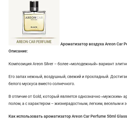
Ароматизатор воздуха Areon Car Pe
Описание:
Композиция Areon Silver – более «молодежный» вариант элитн
Его запах нежный, воздушный, свежий и прохладный. Достигает
белого мускуса вместо солнечного.
В отличие от Gold, который является однозначно «мужским» аро
полом, а с характером – жизнерадостным, легким, веселым и э
Как использовать
ароматизатор Areon Car Perfume 50ml
Glass