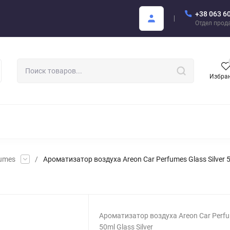
+38 063 6
купателю
Areon Каталог PDF
Отдел прод
Избра
РОМАТИЗАТОРЫ ДЛЯ АВТО
АРОМАТЫ ДЛЯ БИЗНЕСА
АРЕО
fumes
/
Ароматизатор воздуха Areon Car Perfumes Glass Silver
Ароматизатор воздуха Areon Car Perf
50ml Glass Silver