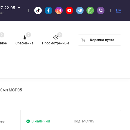
07-22-05
UA
аж
0
0
0
Корзина пуста
нное
Сравнение
Просмотренные
Н ОПТОМ
 50мл MCP05
В наличии
Код:
MCP05
ume