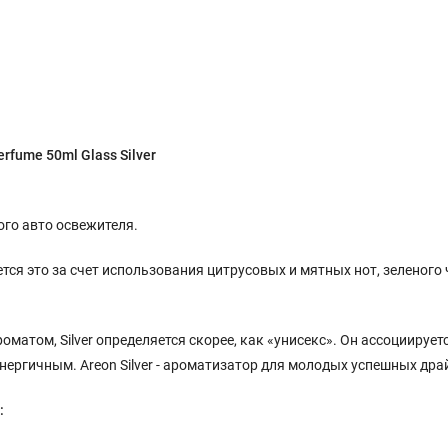
rfume 50ml Glass Silver
ого авто освежителя.
ся это за счет использования цитрусовых и мятных нот, зеленого 
матом, Silver определяется скорее, как «унисекс». Он ассоциируетс
нергичным. Areon Silver - ароматизатор для молодых успешных дра
: