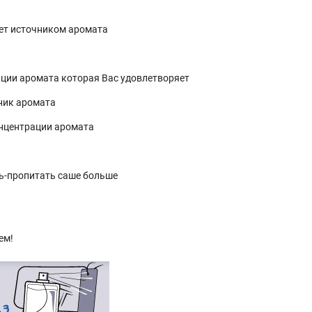
дет источником аромата
ции аромата которая Вас удовлетворяет
ник аромата
нцентрации аромата
ь-пропитать саше больше
ем!