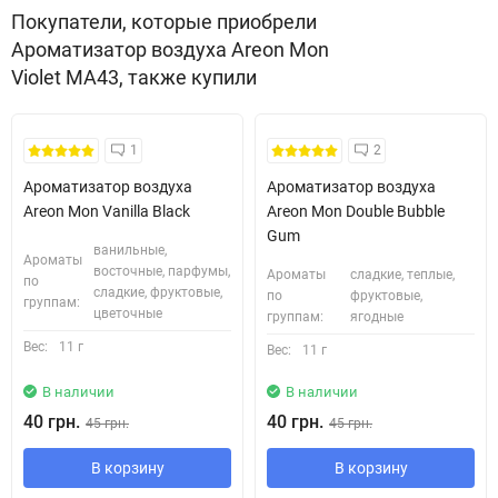
Покупатели, которые приобрели
Ароматизатор воздуха Areon Mon
Violet MA43, также купили
1
2
Ароматизатор воздуха
Ароматизатор воздуха
Areon Mon Vanilla Black
Areon Mon Double Bubble
Gum
ванильные,
Ароматы
восточные, парфумы,
Ароматы
сладкие, теплые,
по
сладкие, фруктовые,
по
фруктовые,
группам:
цветочные
группам:
ягодные
Вес:
11 г
Вес:
11 г
В наличии
В наличии
40 грн.
40 грн.
45 грн.
45 грн.
В корзину
В корзину