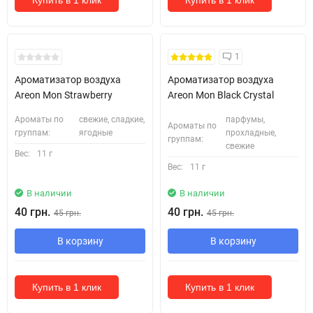
1
Ароматизатор воздуха
Ароматизатор воздуха
Areon Mon Strawberry
Areon Mon Black Crystal
Ароматы по
свежие, сладкие,
парфумы,
Ароматы по
группам:
ягодные
прохладные,
группам:
свежие
Вес:
11 г
Вес:
11 г
В наличии
В наличии
40 грн.
40 грн.
45 грн.
45 грн.
В корзину
В корзину
Купить в 1 клик
Купить в 1 клик