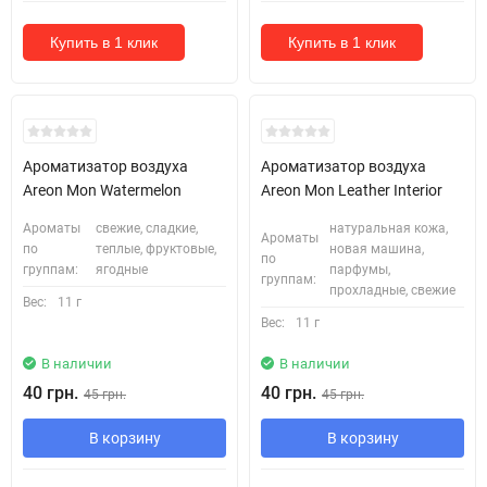
Купить в 1 клик
Купить в 1 клик
Ароматизатор воздуха
Ароматизатор воздуха
Areon Mon Watermelon
Areon Mon Leather Interior
Ароматы
свежие, сладкие,
натуральная кожа,
Ароматы
по
теплые, фруктовые,
новая машина,
по
группам:
ягодные
парфумы,
группам:
прохладные, свежие
Вес:
11 г
Вес:
11 г
В наличии
В наличии
40 грн.
40 грн.
45 грн.
45 грн.
В корзину
В корзину