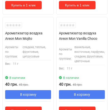
Купить в 1 клик
Купить в 1 клик
Ароматизатор воздуха
Ароматизатор воздуха
Areon Mon Mojito
Areon Mon Vanilla Choco
Ароматы
сладкие, теплые,
ванильные,
Ароматы
по
фруктовые,
восточные, парфумы,
по
группам:
цитрусовые
сладкие, фруктовые,
группам:
цветочные
Вес:
11 г
Вес:
11 г
В наличии
В наличии
40 грн.
40 грн.
45 грн.
45 грн.
В корзину
В корзину