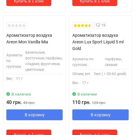
Купить в 1 клик
Купить в 1 клик
19
Ароматизатор воздуха
Ароматизатор воздуха
Areon Mon Vanilla Mia
Areon Lux Sport Liquid 5 ml
Gold
ванильные,
Ароматы
восточные, парфумы,
Ароматы по
парфумы,
по
сладкие, фруктовые,
группам:
свежие
группам:
цветочные
Объем, мл:
5мл ( ≈ 30-60 дней)
Вес:
11 г
Вес:
17 г
В наличии
В наличии
40 грн.
110 грн.
45 грн.
125 грн.
В корзину
В корзину
Купить в 1 клик
Купить в 1 клик