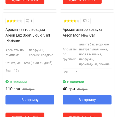
1
2
Ароматизатор воздуха
Ароматизатор воздуха
Areon Lux Sport Liquid 5 ml
Areon Mon New Car
Platinum
антитабак, морские,
Ароматы
натуральная кожа,
Ароматы по
парфумы,
по
новая машина,
группам:
свежие, сладкие
группам:
парфумы,
Объем, мл:
5мл ( ≈ 30-60 дней)
прохладные, свежие
Вес:
17 г
Вес:
11 г
В наличии
В наличии
110 грн.
40 грн.
125 грн.
45 грн.
В корзину
В корзину
Купить в 1 клик
Купить в 1 клик