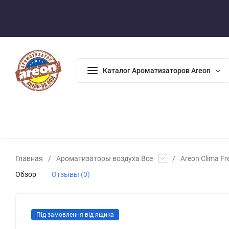
Оплата/Доставка
Возврат/Гарантия
Контакты
По
Каталог Ароматизаторов Areon
АРОМАДИФФУЗОРЫ
АРОМАТИЗАТОРЫ ДЛЯ ДОМА
А
Главная
/
Ароматизаторы воздуха Все
/
Areon Clima Fr
Обзор
Отзывы (0)
Під замовлення від ящика