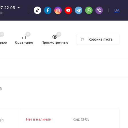
07-22-05
UA
аж
0
0
0
Корзина пуста
нное
Сравнение
Просмотренные
Н ОПТОМ
5
Нет в наличии
Код:
CF05
sh