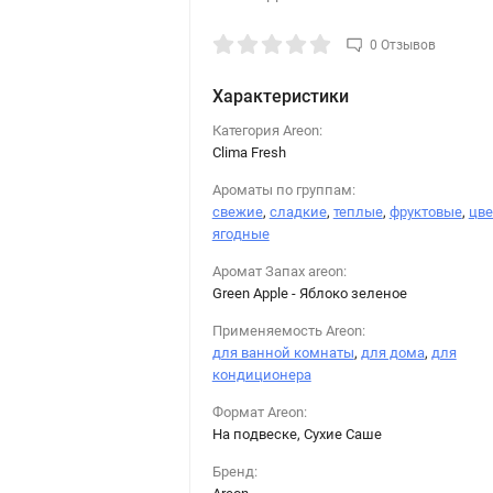
0 Отзывов
Характеристики
Категория Areon:
Clima Fresh
Ароматы по группам:
свежие
,
сладкие
,
теплые
,
фруктовые
,
цв
ягодные
Аромат Запах areon:
Green Apple - Яблоко зеленое
Применяемость Areon:
для ванной комнаты
,
для дома
,
для
кондиционера
Формат Areon:
На подвеске, Сухие Саше
Бренд: