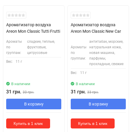
Ароматизатор воздуха
Ароматизатор воздуха
Areon Mon Classic Tutti Frutti
Areon Mon Classic New Car
Ароматы
сладкие, теплые,
антитабак, морские,
по
фруктовые,
Ароматы
натуральная кожа,
группам:
цитрусовые
по
новая машина,
группам:
парфумы,
Вес:
11 г
прохладные, свежие
Вес:
11 г
В наличии
В наличии
31 грн.
31 грн.
33 грн.
33 грн.
В корзину
В корзину
Купить в 1 клик
Купить в 1 клик