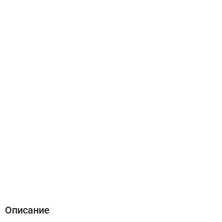
Описание
Характеристики
Отзывы (0)
Описание