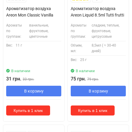
Ароматизатор воздуха
Ароматизатор воздуха
Areon Mon Classic Vanilla
Areon Liquid 8.5ml Tutti frutti
Ароматы
ванильные,
Ароматы
сладкие, теплые,
по
фруктовые,
по
фруктовые,
группам:
цветочные
группам:
цитрусовые
Вес:
11 г
Объем,
8,5мл ( ≈ 30-40
мл:
дней)
Вес:
25 г
В наличии
В наличии
31 грн.
75 грн.
33 грн.
79 грн.
В корзину
В корзину
Купить в 1 клик
Купить в 1 клик