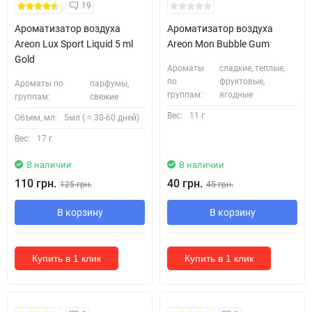
19
Ароматизатор воздуха
Ароматизатор воздуха
Areon Lux Sport Liquid 5 ml
Areon Mon Bubble Gum
Gold
Ароматы
сладкие, теплые,
по
фруктовые,
Ароматы по
парфумы,
группам:
ягодные
группам:
свежие
Вес:
11 г
Объем, мл:
5мл ( ≈ 30-60 дней)
Вес:
17 г
В наличии
В наличии
110 грн.
40 грн.
125 грн.
45 грн.
В корзину
В корзину
Купить в 1 клик
Купить в 1 клик