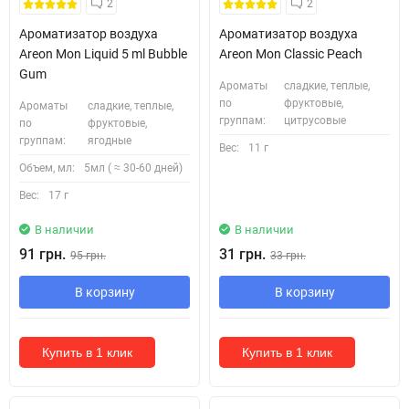
2
2
Ароматизатор воздуха
Ароматизатор воздуха
Areon Mon Liquid 5 ml Bubble
Areon Mon Classic Peach
Gum
Ароматы
сладкие, теплые,
по
фруктовые,
Ароматы
сладкие, теплые,
группам:
цитрусовые
по
фруктовые,
группам:
ягодные
Вес:
11 г
Объем, мл:
5мл ( ≈ 30-60 дней)
Вес:
17 г
В наличии
В наличии
91 грн.
31 грн.
95 грн.
33 грн.
В корзину
В корзину
Купить в 1 клик
Купить в 1 клик