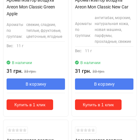
Areon Mon Classic Green
Areon Mon Classic New Car
Apple
антитабак, морские,
Ароматы
натуральная кожа,
Ароматы
свежие, сладкие,
по
новая машина,
по
теплые, фруктовые,
группам:
парфумы,
группам:
цветочные, ягодные
прохладные, свежие
Вес:
11 г
Вес:
11 г
В наличии
В наличии
31 грн.
31 грн.
33 грн.
33 грн.
В корзину
В корзину
Купить в 1 клик
Купить в 1 клик