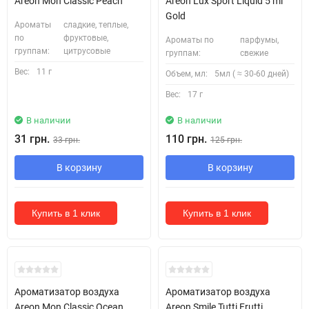
Areon Mon Classic Peach
Areon Lux Sport Liquid 5 ml
Gold
Ароматы
сладкие, теплые,
по
фруктовые,
Ароматы по
парфумы,
группам:
цитрусовые
группам:
свежие
Вес:
11 г
Объем, мл:
5мл ( ≈ 30-60 дней)
Вес:
17 г
В наличии
В наличии
31 грн.
110 грн.
33 грн.
125 грн.
В корзину
В корзину
Купить в 1 клик
Купить в 1 клик
Ароматизатор воздуха
Ароматизатор воздуха
Areon Mon Classic Ocean
Areon Smile Tutti Frutti