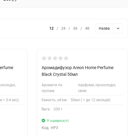
12
/
24
/
36
/
48
Назва
erfume
Аромадифузор Areon Home Perfume
Black Crystal 50мл
охолодні,
Аромати по
парфуми, прохолодні,
групам:
свіжі
 ≈ 3-4 міс)
Ємність, об'єм:
50мл ( ≈ до 12 місяців)
Вага:
200 г
У наявності
Код:
HP3