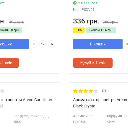
сті
У наявності
Код:
PSXV01
н.
336 грн.
492 грн.
350 грн.
ономія
50 грн.
- 4%
Економія
14 грн.
 кошик
В кошик
 1 клік
Купуй в 1 клік
1
ор повітря Areon Car blister
Ароматизатор повітря Areon 
al
Black Crystal
парфуми, прохолодні,
Аромати по
парфуми, пр
свіжі
групам:
свіжі