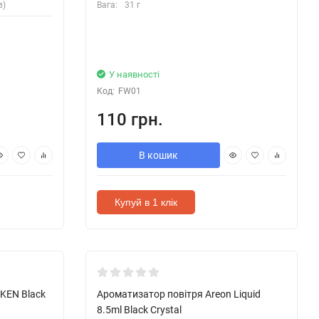
в)
Вага:
31 г
У наявності
Код:
FW01
110 грн.
В кошик
Купуй в 1 клік
KEN Black
Ароматизатор повітря Areon Liquid
8.5ml Black Crystal