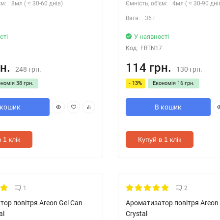
єм:
8мл ( ≈ 30-60 днів)
Ємність, об'єм:
4мл ( ≈ 30-90 дні
Вага:
36 г
сті
У наявності
Код:
FRTN17
н.
114 грн.
248 грн.
130 грн.
ономія
38 грн.
- 13%
Економія
16 грн.
 кошик
В кошик
 1 клік
Купуй в 1 клік
1
2
ор повітря Areon Gel Can
Ароматизатор повітря Areon 
al
Crystal