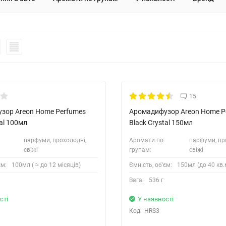
Безкоштовна Доставка
15
зор Areon Home Perfumes
Аромадифузор Areon Home P
tal 100мл
Black Crystal 150мл
парфуми, прохолодні,
Аромати по
парфуми, пр
свіжі
групам:
свіжі
єм:
100мл ( ≈ до 12 місяців)
Ємність, об'єм:
150мл (до 40 кв.м
Вага:
536 г
сті
У наявності
Код:
HRS3