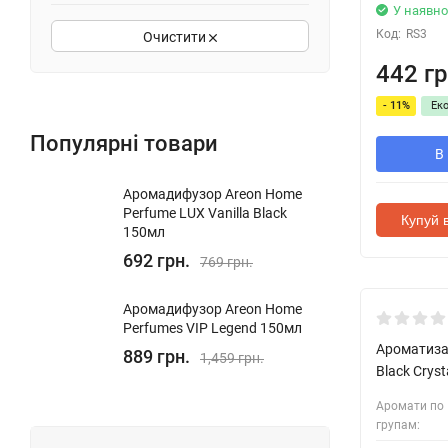
У наявно
Код:
RS3
Очистити
442 гр
- 11%
Ек
Популярні товари
В
Аромадифузор Areon Home
Perfume LUX Vanilla Black
Купуй в
150мл
692 грн.
769 грн.
Аромадифузор Areon Home
Perfumes VIP Legend 150мл
Ароматизат
889 грн.
1,459 грн.
Black Cryst
Аромати по
групам: