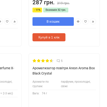
287 грн.
319 грн.
- 11%
Економія
32 грн.
В кошик
Купуй в 1 клік
5
rfume X-
Ароматизатор повітря Areon Aroma Box
Black Crystal
охолодні,
Аромати по
парфуми, прохолодні,
групам:
свіжі
≈ 2-3 міс)
Вага:
74 г