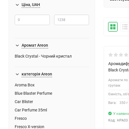
Ціна, UAH
Аромат Areon
Black Crystal - Чорний кристал
Аромадифу
Black Crys
категорія Areon
Аромати по
Aroma Box
групам:
Blue Blaster Perfume
Ємність, об'
Car Blister
Вага:
350 г
Car Perfume 35ml
У наявно
Fresco
Код:
HPA03
Fresco X-version