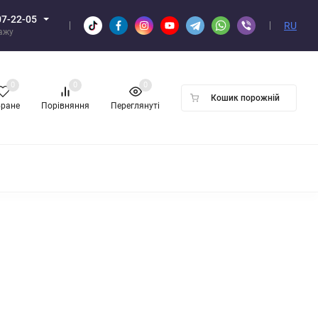
07-22-05
RU
дажу
0
0
0
Кошик порожній
бране
Порівняння
Переглянуті
ПТОМ