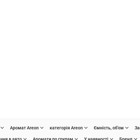
Аромат Areon
категорія Areon
Ємність, об'єм
За
ння в авто
Аромати по групам
У наявності
Бренд