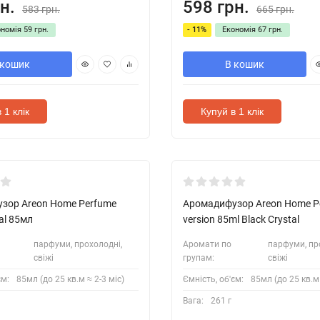
н.
598 грн.
583 грн.
665 грн.
ономія
59 грн.
- 11%
Економія
67 грн.
 кошик
В кошик
 1 клік
Купуй в 1 клік
зор Areon Home Perfume
Аромадифузор Areon Home Pe
tal 85мл
version 85ml Black Crystal
парфуми, прохолодні,
Аромати по
парфуми, пр
свіжі
групам:
свіжі
єм:
85мл (до 25 кв.м ≈ 2-3 міс)
Ємність, об'єм:
85мл (до 25 кв.м 
Вага:
261 г