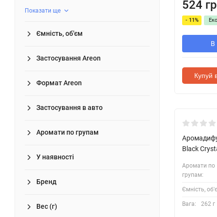
524 гр
Показати ще
- 11%
Ек
Ємність, об'єм
В
Застосування Areon
Купуй в
Формат Areon
Застосування в авто
Аромати по групам
Аромадифу
Black Crys
У наявності
Аромати по
групам:
Бренд
Ємність, об'
Вага:
262 г
Вес (г)