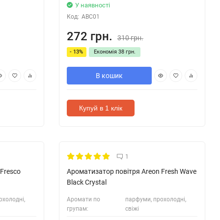
У наявності
Код:
ABC01
272 грн.
310 грн.
- 13%
Економія
38 грн.
В кошик
Купуй в 1 клік
1
Fresco
Ароматизатор повітря Areon Fresh Wave
Black Crystal
охолодні,
Аромати по
парфуми, прохолодні,
групам:
свіжі