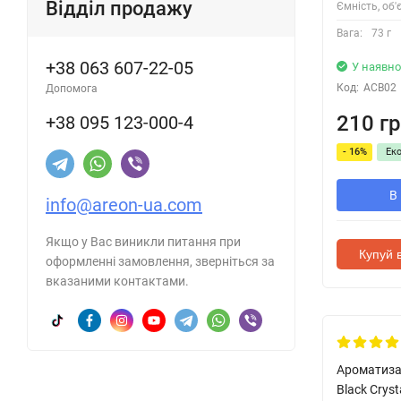
Відділ продажу
Ємність, об'
Вага:
73 г
+38 063 607-22-05
У наявно
Код:
ACB02
Допомога
210 гр
+38 095 123-000-4
- 16%
Ек
В
info@areon-ua.com
Якщо у Вас виникли питання при
Купуй в
оформленні замовлення, зверніться за
вказаними контактами.
Ароматизат
Black Cryst