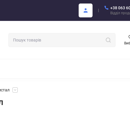
+38 063 6
Покупцю
Каталог Areon PDF
Відділ про
Ви
МАТИЗАТОРИ ДЛЯ АВТО
АРОМАТИ ДЛЯ БІЗНЕСУ
АРЕОН О
истал
л