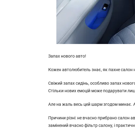
Запах нового авто!
Кожен автолюбитель знає, як пахне салон 
Свіжий запах сидінь, особливо запах новог
Стільки нових емоцій може подарувати ли
Але на жаль весь цей шарм згодом минає. А
Причини різні: не вчасно прибрано салон а
замінений вчасно фільтр салону, і практич