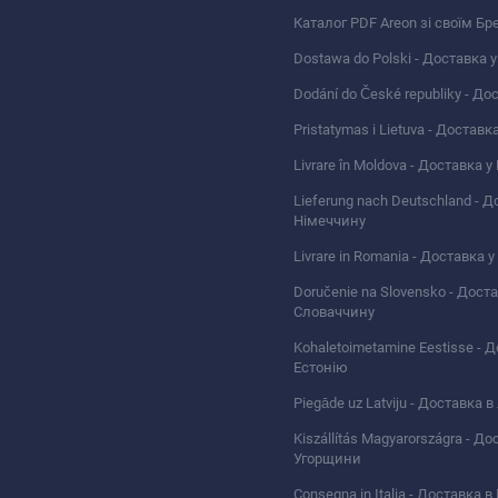
Каталог PDF Areon зі своїм Бр
Dostawa do Polski - Доставка 
Dodání do České republiky - До
Pristatymas i Lietuva - Доставк
Livrare în Moldova - Доставка 
Lieferung nach Deutschland - Д
Німеччину
Livrare in Romania - Доставка 
Doručenie na Slovensko - Дост
Словаччину
Kohaletoimetamine Eestisse - 
Естонію
Piegāde uz Latviju - Доставка 
Kiszállítás Magyarországra - Д
Угорщини
Consegna in Italia - Доставка в