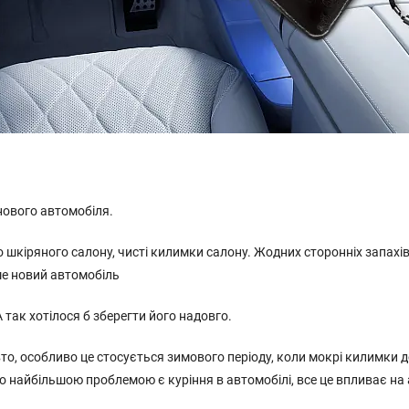
нового автомобіля.
о шкіряного салону, чисті килимки салону. Жодних сторонніх запахі
ше новий автомобіль
 так хотілося б зберегти його надовго.
вто, особливо це стосується зимового періоду, коли мокрі килимки 
но найбільшою проблемою є куріння в автомобілі, все це впливає н