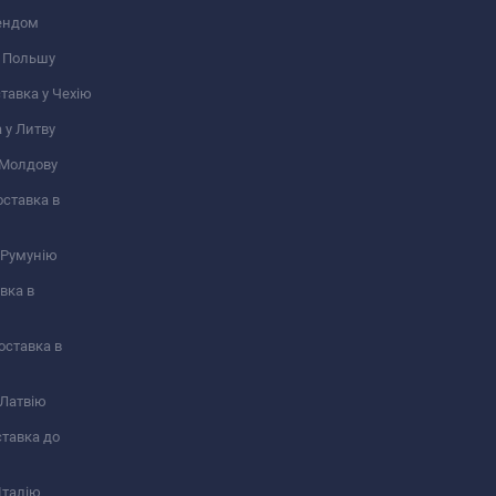
ендом​
у Польшу
ставка у Чехію
а у Литву
у Молдову
оставка в
у Румунію
авка в
Доставка в
в Латвію
оставка до
 Італію