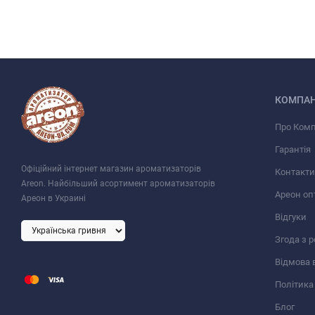
КОМПАН
Про Ком
Гарантія
Офіційний інтернет магазин ароматизаторів
Контакти
Areon. Найбільший асортимент ароматизаторів
Ареон оп
Ареон в Украині
Відгуки
Згода з 
Відмова 
Політика
Блог