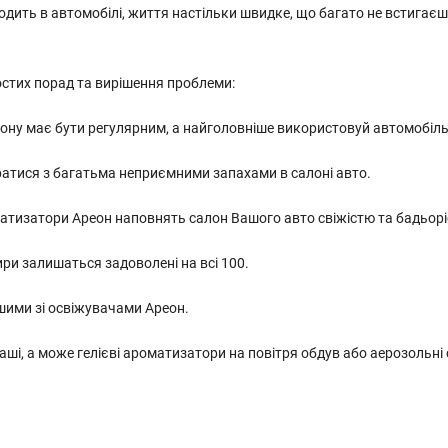
дить в автомобілі, життя настільки швидке, що багато не встигає
остих порад та вирішення проблеми:
лону має бути регулярним, а найголовніше використовуй автомобіл
тися з багатьма неприємними запахами в салоні авто.
оматизатори Ареон наповнять салон Вашого авто свіжістю та бадьор
ири залишаться задоволені на всі 100.
шими зі освіжувачами Ареон.
 саші, а може гелієві ароматизатори на повітря обдув або аерозольні