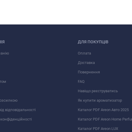
ІЯ
ДЛЯ ПОКУПЦІВ
панію
Оплата
Доставка
Повернення
том
FAQ
Навіщо реєструватись
розсилкою
Як купити ароматизатор
від відповідальності
Каталог PDF Areon Авто 2025
 конфіденційності
Каталог PDF Areon Home Perf
Каталог PDF Areon LUX