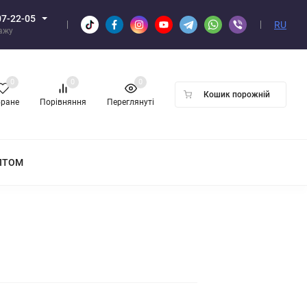
07-22-05
RU
дажу
0
0
0
Кошик порожній
бране
Порівняння
Переглянуті
ПТОМ