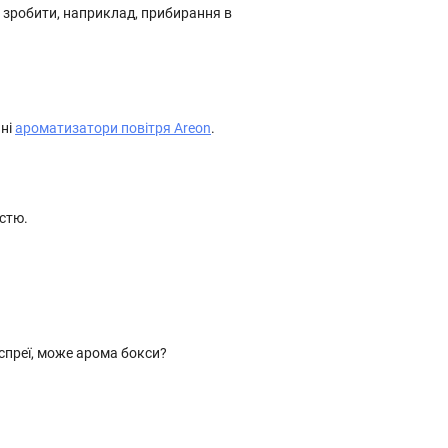
ш зробити, наприклад, прибирання в
ьні
ароматизатори повітря Areon
.
істю.
 спреї, може арома бокси?