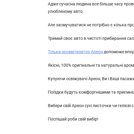
Адже сучасна людина все більше часу прово
улюбленому авто.
Але засмучуватися не потрібно є кілька пр
Тримай своє авто в чистоті прибирання са
Тільки ароматизатор Ареон
допоможе впора
Якісні, 100% оригінальні та натуральні ар
Купуючи освіжувачі Ареон, Ви і Ваші пасаж
Поїздки будуть комфортнішими та приємні
Вибери свій Ареон сухі листочки чи гелієві
Поспішай роби свій вибір!