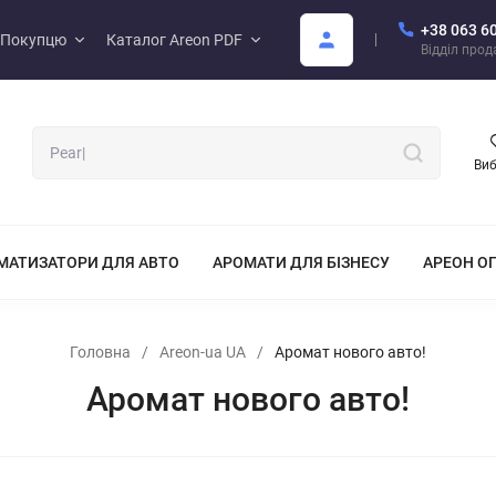
+38 063 6
Покупцю
Каталог Areon PDF
Відділ про
Ви
МАТИЗАТОРИ ДЛЯ АВТО
АРОМАТИ ДЛЯ БІЗНЕСУ
АРЕОН О
Головна
/
Areon-ua UA
/
Аромат нового авто!
Аромат нового авто!