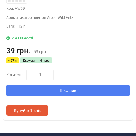
Код: AW09
Ароматизатор повітря Areon Wild Fritz
Вага:
12 г
У наявності
39 грн.
53 грн.
- 27%
Економія 14 грн.
Кількість:
В кошик
Купуй в 1 клік